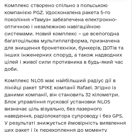
Комплекс створено спільно з польською
компанією PGZ. Удосконалена ракета 5-го
покоління «Тамуз» забезпечена електронно-
оптичною і незалежною навігаційною
системами. Новий комплекс – це всепогодна
багатоцільова мультиплатформа, призначена
для знищення бронетехніки, бункерів, ДОТів та
інших інженерних споруд, а також надводних
цілей і живої сили противника в будь-який час
доби.
Комплекс NLOS має найбільший радіус дії в
лінійці ракет SPIKE компанії Rafael. Згідно із
даними компанії, він становить 32 кілометри.
Блок управління пускової установки NLOS
визначає ціль візуально, без лазерного
наведення, радіолокатора супроводу і без GPS.
У результаті знижується ймовірність виявлення
цих ракет і їх перехоплення до моменту