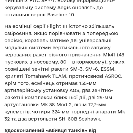
нинішніх РЛС SPY-1. Бойову інформаційно-
керувальну систему Aegis оновлять до
останньої версії Baseline 10.
На есмінці серії Flight III істотно збільшать
озброєння. Якщо порівнювати з попередьою
серією, корабель матиме дві універсальні
модульні системи вертикального запуску
керованих ракет різного призначення Mk41 (48
пускових в носовому, 80 – в кормовому), у яких
розміщені зенітні ракети SM-3, SM-6, ESSM,
крилаті Tomahawk TLAM, протичовнові ASROC.
Крім того, есмінець отримає 155-мм
артилерійську установку AGS, два зенітно-
ракетні комплекси ближньої дії, дві 25-мм
артустановки Mk 38 Mod 2, вісім 12,7-мм
кулеметів, чотири 324-мм торпедні апарати Mk
32 та два вертольоти SH-60B Seahawk.
Удосконалений «вбивця танків» від