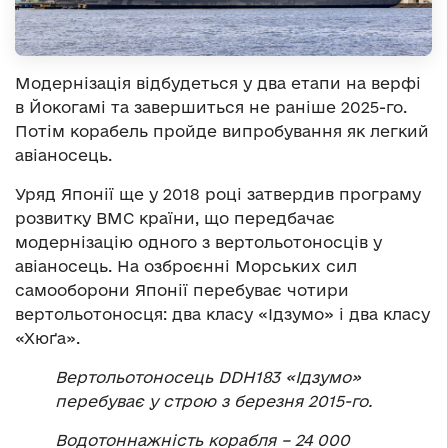
Модернізація відбудеться у два етапи на верфі
в Йокогамі та завершиться не раніше 2025-го.
Потім корабель пройде випробування як легкий
авіаносець.
Уряд Японії ще у 2018 році затвердив програму
розвитку ВМС країни, що передбачає
модернізацію одного з вертольотоносців у
авіаносець. На озброєнні Морських сил
самооборони Японії перебуває чотири
вертольотоносця: два класу «Ідзумо» і два класу
«Хюґа».
Вертольотоносець DDH183 «Ідзумо»
перебуває у строю з березня 2015
-го
.
Водотоннажність корабля – 24 000