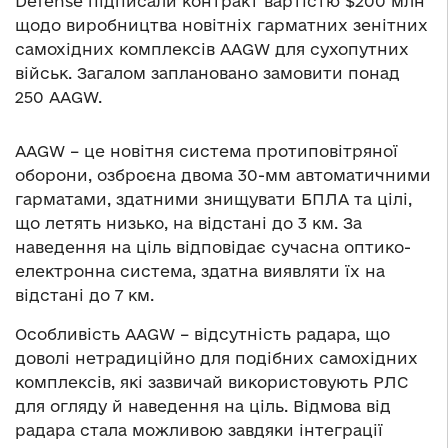
Defense підписали контракт вартістю $200 млн
щодо виробництва новітніх гарматних зенітних
самохідних комплексів AAGW для сухопутних
військ. Загалом заплановано замовити понад
250 AAGW.
AAGW – це новітня система протиповітряної
оборони, озброєна двома 30-мм автоматичними
гарматами, здатними знищувати БПЛА та цілі,
що летять низько, на відстані до 3 км. За
наведення на ціль відповідає сучасна оптико-
електронна система, здатна виявляти їх на
відстані до 7 км.
Особливість AAGW – відсутність радара, що
доволі нетрадиційно для подібних самохідних
комплексів, які зазвичай використовують РЛС
для огляду й наведення на ціль. Відмова від
радара стала можливою завдяки інтеграції