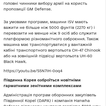
головні чинники вибору армії на користь
пропозиції GM Defense.
За умовами програми, машини ISV мають
важити не більше ніж 5000 фунтів (2270 кг) і
перевозити не менше ніж 9 осіб або служити
платформою різноманітного озброєння. Також
машина має транспортуватися у вантажній
кабіні транспортного вертольота CH-47 Chinook
або на зовнішній підвісці вертольота UH-60
Black Hawk.
https://youtu.be/S5N7IH-0oq4
Південна Корея
озброїться
новітні
ми
гарматн
ими
зенітн
ими
комплекс
ам
и
Адміністрація програм оборонних закупівель
Південної Кореї (DAPA) і компанія Hanwha