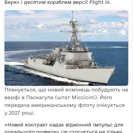
Берк» і десятим кораблем версії Flight III.
Планується, що новий есмінець побудують на
верфі в Паскагула (штат Міссісіпі). Його
передача американському флоту очікується
у 2027 році.
«Новий контракт надає відмінний імпульс для
подальшого розвитку. Це стосується не тільки