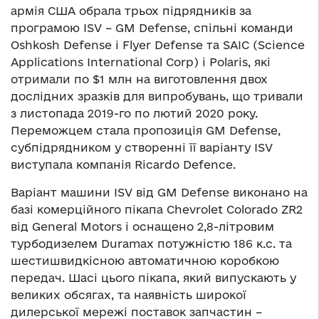
армія США обрала трьох підрядників за
програмою ISV – GM Defense, спільні команди
Oshkosh Defense і Flyer Defense та SAIC (Science
Applications International Corp) і Polaris, які
отримали по $1 млн на виготовлення двох
дослідних зразків для випробувань, що тривали
з листопада 2019-го по лютий 2020 року.
Переможцем стала пропозиція GM Defense,
субпідрядником у створенні її варіанту ISV
виступала компанія Ricardo Defence.
Варіант машини ISV від GM Defense виконано на
базі комерційного пікапа Chevrolet Colorado ZR2
від General Motors і оснащено 2,8-літровим
турбодизелем Duramax потужністю 186 к.с. та
шестишвидкісною автоматичною коробкою
передач. Шасі цього пікапа, який випускають у
великих обсягах, та наявність широкої
дилерської мережі поставок запчастин –