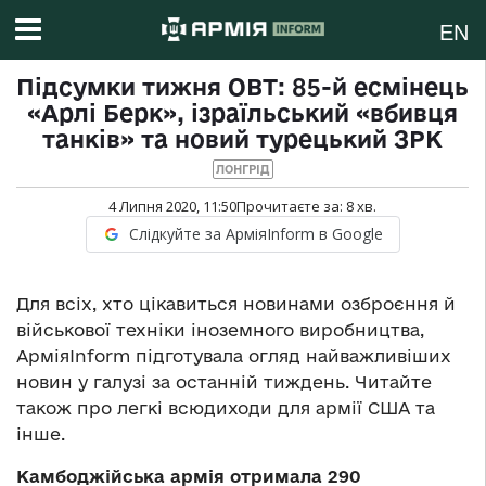
EN
Підсумки тижня ОВТ: 85-й есмінець
«Арлі Берк», ізраїльський «вбивця
танків» та новий турецький ЗРК
ЛОНГРІД
4 Липня 2020, 11:50
Прочитаєте за:
8
хв.
Слідкуйте за АрміяInform в Google
Для всіх, хто цікавиться новинами озброєння й
військової техніки іноземного виробництва,
АрміяInform підготувала огляд найважливіших
новин у галузі за останній тиждень. Читайте
також про легкі всюдиходи для армії США та
інше.
Камбоджійська армія отримала 290