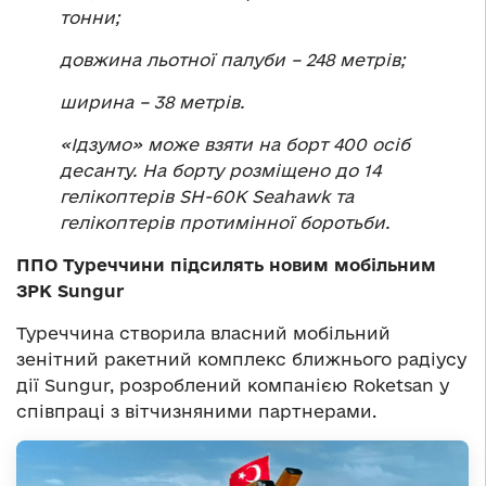
тонни;
довжина льотної палуби – 248 метрів;
ширина – 38 метрів.
«Ідзумо» може взяти на борт
400
осіб
десант
у
. На борту розміщ
ено
до 14
гелікоптерів SH-60K Seahawk
та
гелікоптерів протимінної боротьби.
ППО Туреччини підсилять новим мобільним
ЗРК Sungur
Туреччина створила власний мобільний
зенітний ракетний комплекс ближнього радіусу
дії Sungur, розроблений компанією Roketsan у
співпраці з вітчизняними партнерами.