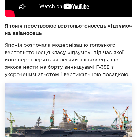
Японія перетворює вертольотоносець «Ідзумо»
на авіаносець
Японія розпочала модернізацію головного
вертольотоносця класу «Ідзумо», під час якої
його перетворять на легкий авіаносець, що
зможе нести на борту винищувачі F-35B з
укороченим зльотом і вертикальною посадкою.