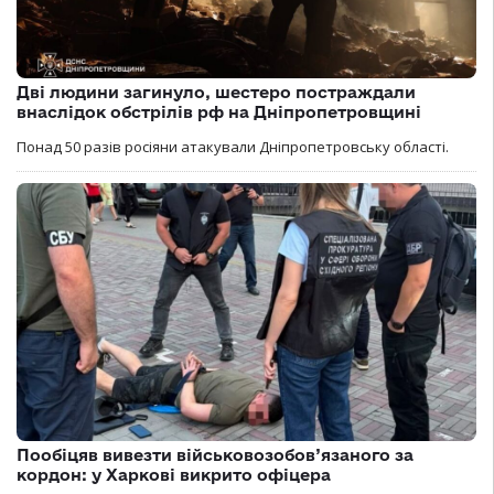
Дві людини загинуло, шестеро постраждали
внаслідок обстрілів рф на Дніпропетровщині
Понад 50 разів росіяни атакували Дніпропетровську області.
Пообіцяв вивезти військовозобов’язаного за
кордон: у Харкові викрито офіцера