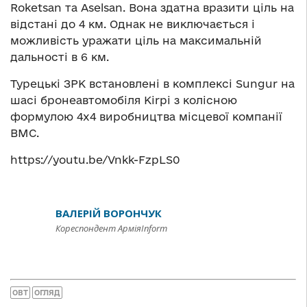
Roketsan та Aselsan. Вона здатна вразити ціль на
відстані до 4 км. Однак не виключається і
можливість уражати ціль на максимальній
дальності в 6 км.
Турецькі ЗРК встановлені в комплексі Sungur на
шасі бронеавтомобіля Kirpi з колісною
формулою 4х4 виробництва місцевої компанії
ВМС.
https://youtu.be/Vnkk-FzpLS0
ВАЛЕРІЙ ВОРОНЧУК
Кореспондент АрміяInform
ОВТ
ОГЛЯД