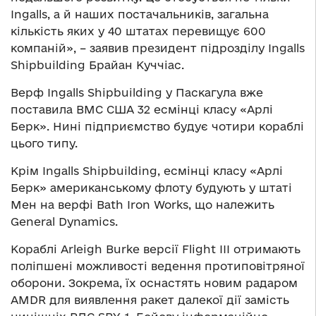
Ingalls, а й наших постачальників, загальна
кількість яких у 40 штатах перевищує 600
компаній», – заявив президент підрозділу Ingalls
Shipbuilding Брайан Куччіас.
Верф Ingalls Shipbuilding у Паскагула вже
поставила ВМС США 32 есмінці класу «Арлі
Берк». Нині підприємство будує чотири кораблі
цього типу.
Крім Ingalls Shipbuilding, есмінці класу «Арлі
Берк» американському флоту будують у штаті
Мен на верфі Bath Iron Works, що належить
General Dynamics.
Кораблі Arleigh Burke версії Flight III отримають
поліпшені можливості ведення протиповітряної
оборони. Зокрема, їх оснастять новим радаром
AMDR для виявлення ракет далекої дії замість