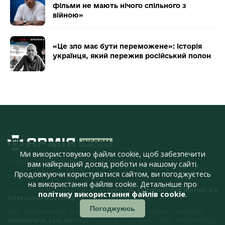
фільми не мають нічого спільного з
війною»
«Це зло має бути переможене»: історія
українця, який пережив російський полон
Ми використовуємо файли cookie, щоб забезпечити
© 2018 - 2026, ІНФОРМАЦІЙНЕ АГЕНТСТВО,
вам найкращий досвід роботи на нашому сайті.
Продовжуючи користуватися сайтом, ви погоджуєтесь
Міністерство оборони України
на використання файлів cookie. Детальніше про
Контент доступний за ліцензією
Creative Commons Attribution 4.0
політику використання файлів cookie
.
International license
якщо не зазначено інше.
Погоджуюсь
При використанні контенту з сайту АрміяInform посилання на
armyinform.com.ua
обов’язкове. Для суб’єктів у сфері онлайн-медіа