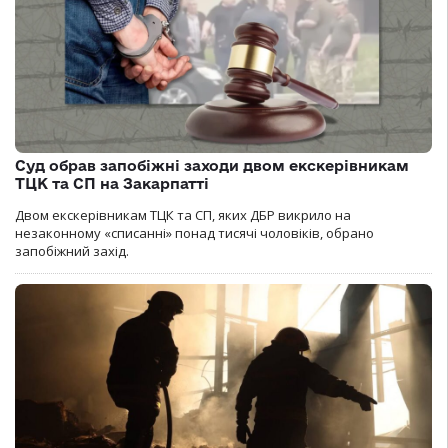
Суд обрав запобіжні заходи двом екскерівникам
ТЦК та СП на Закарпатті
Двом екскерівникам ТЦК та СП, яких ДБР викрило на
незаконному «списанні» понад тисячі чоловіків, обрано
запобіжний захід.