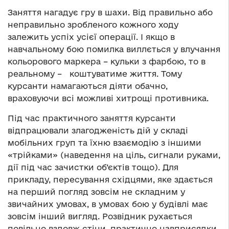
Заняття нагадує гру в шахи. Від правильно або
неправильно зробленого кожного ходу
залежить успіх усієї операції. І якщо в
навчальному бою помилка виллється у влучання
кольорового маркера – кульки з фарбою, то в
реальному – коштуватиме життя. Тому
курсанти намагаються діяти обачно,
враховуючи всі можливі хитрощі противника.
Під час практичного заняття курсанти
відпрацювали злагодженість дій у складі
мобільних груп та їхню взаємодію з іншими
«трійками» (наведення на ціль, сигнали руками,
дії під час зачистки об’єктів тощо). Для
прикладу, пересування східцями, яке здається
на перший погляд зовсім не складним у
звичайних умовах, в умовах бою у будівлі має
зовсім інший вигляд. Розвідник рухається
повільно вздовж стіни, практично навприсядки,