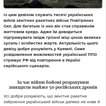
Із цим девізом служать тисячі українських
воїнів зенітних ракетних військ Повітряних
Сил. Для багатьох із них він став справжнім
життєвим кредо. Адже їм доводиться
підтримувати імідж грізної міці ціною великих
зусиль і особистих жертв. Актуальність цього
девізу добре розуміють у Кремлі. Саме
усвідомлення можливостей української ППО
стримує РФ від повторення в Україні
сирійського сценарію.
За час війни бойові розрахунки
знищили майже 50 російських дронів
Усі добре розуміють, що зенітне ракетне
озброєння український військ далеко не нове й