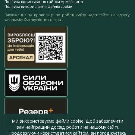
Політика користування сайтом АрміяInform
Політика використання файлів cookie
Зауваження та пропозиції по роботі сайту надсилайте на адресу:
webmaster@armyinform.com.ua
Ми використовуємо файли cookie, щоб забезпечити
вам найкращий досвід роботи на нашому сайті.
Продовжуючи користуватися сайтом, ви погоджуєтесь
press@armyinform.com.ua