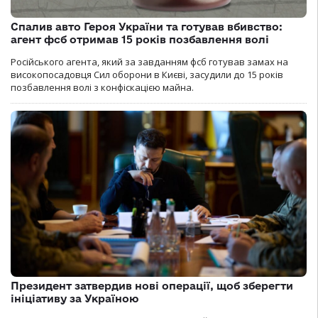
Спалив авто Героя України та готував вбивство:
агент фсб отримав 15 років позбавлення волі
Російського агента, який за завданням фсб готував замах на
високопосадовця Сил оборони в Києві, засудили до 15 років
позбавлення волі з конфіскацією майна.
Президент затвердив нові операції, щоб зберегти
ініціативу за Україною