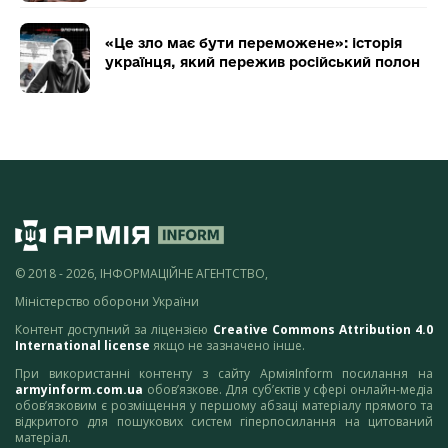
«Це зло має бути переможене»: історія
українця, який пережив російський полон
© 2018 - 2026, ІНФОРМАЦІЙНЕ АГЕНТСТВО,
Міністерство оборони України
Контент доступний за ліцензією
Creative Commons Attribution 4.0
International license
якщо не зазначено інше.
При використанні контенту з сайту АрміяInform посилання на
armyinform.com.ua
обов’язкове. Для суб’єктів у сфері онлайн-медіа
обов’язковим є розміщення у першому абзаці матеріалу прямого та
відкритого для пошукових систем гіперпосилання на цитований
матеріал.