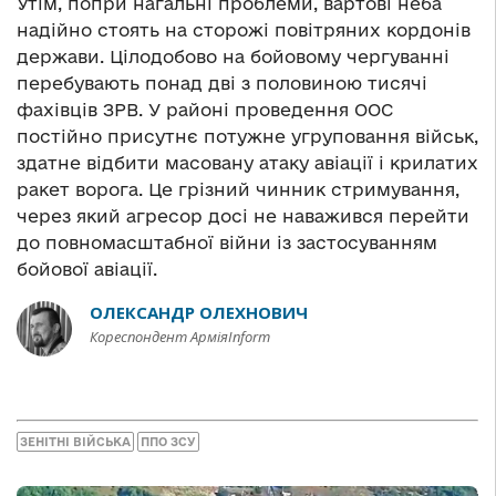
Утім, попри нагальні проблеми, вартові неба
надійно стоять на сторожі повітряних кордонів
держави. Цілодобово на бойовому чергуванні
перебувають понад дві з половиною тисячі
фахівців ЗРВ. У районі проведення ООС
постійно присутнє потужне угруповання військ,
здатне відбити масовану атаку авіації і крилатих
ракет ворога. Це грізний чинник стримування,
через який агресор досі не наважився перейти
до повномасштабної війни із застосуванням
бойової авіації.
ОЛЕКСАНДР ОЛЕХНОВИЧ
Кореспондент АрміяInform
ЗЕНІТНІ ВІЙСЬКА
ППО ЗСУ