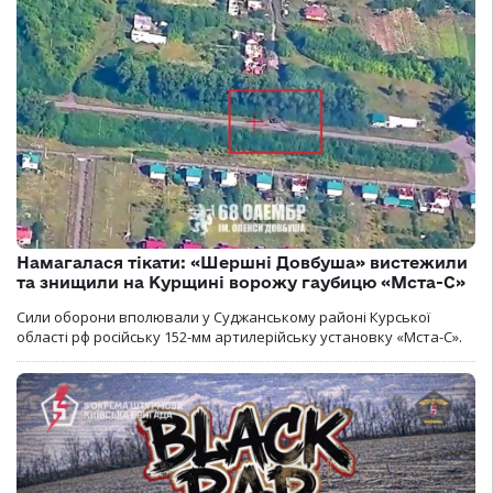
Намагалася тікати: «Шершні Довбуша» вистежили
та знищили на Курщині ворожу гаубицю «Мста-С»
Сили оборони вполювали у Суджанському районі Курської
області рф російську 152-мм артилерійську установку «Мста-С».