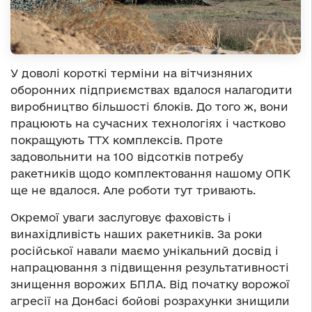
У доволі короткі терміни на вітчизняних
оборонних підприємствах вдалося налагодити
виробництво більшості блоків. До того ж, вони
працюють на сучасних технологіях і частково
покращують ТТХ комплексів. Проте
задовольнити на 100 відсотків потребу
ракетників щодо комплектовання нашому ОПК
ще не вдалося. Але роботи тут тривають.
Окремої уваги заслуговує фаховість і
винахідливість наших ракетників. За роки
російської навали маємо унікальний досвід і
напрацювання з підвищення результативності
знищення ворожих БПЛА. Від початку ворожої
агресії на Донбасі бойові розрахунки знищили