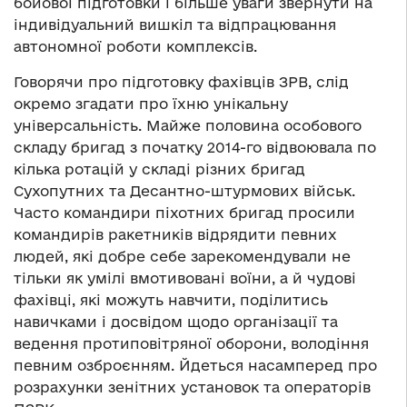
бойової підготовки і більше уваги звернути на
індивідуальний вишкіл та відпрацювання
автономної роботи комплексів.
Говорячи про підготовку фахівців ЗРВ, слід
окремо згадати про їхню унікальну
універсальність. Майже половина особового
складу бригад з початку 2014-го відвоювала по
кілька ротацій у складі різних бригад
Сухопутних та Десантно-штурмових військ.
Часто командири піхотних бригад просили
командирів ракетників відрядити певних
людей, які добре себе зарекомендували не
тільки як умілі вмотивовані воїни, а й чудові
фахівці, які можуть навчити, поділитись
навичками і досвідом щодо організації та
ведення протиповітряної оборони, володіння
певним озброєнням. Йдеться насамперед про
розрахунки зенітних установок та операторів