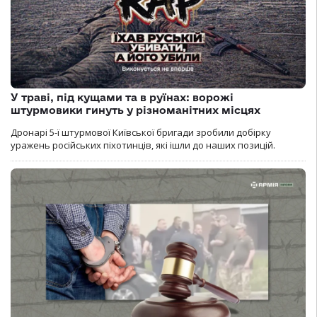
У траві, під кущами та в руїнах: ворожі
штурмовики гинуть у різноманітних місцях
Дронарі 5-ї штурмової Київської бригади зробили добірку
уражень російських піхотинців, які ішли до наших позицій.