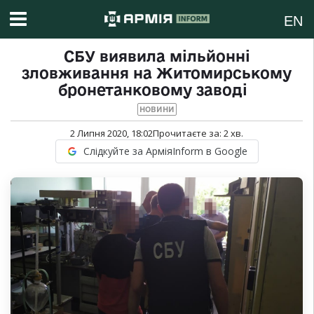
EN
СБУ виявила мільйонні
зловживання на Житомирському
бронетанковому заводі
НОВИНИ
2 Липня 2020, 18:02
Прочитаєте за:
2
хв.
Слідкуйте за АрміяInform в Google