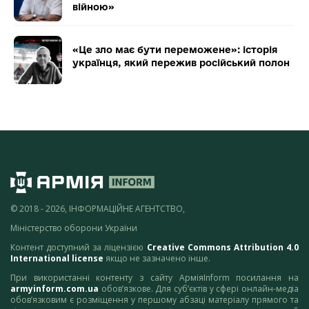
війною»
«Це зло має бути переможене»: історія
українця, який пережив російський полон
© 2018 - 2026, ІНФОРМАЦІЙНЕ АГЕНТСТВО,
Міністерство оборони України
Контент доступний за ліцензією
Creative Commons Attribution 4.0
International license
якщо не зазначено інше.
При використанні контенту з сайту АрміяInform посилання на
armyinform.com.ua
обов’язкове. Для суб’єктів у сфері онлайн-медіа
обов’язковим є розміщення у першому абзаці матеріалу прямого та