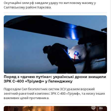
Окупаційні сили рф завдали удару по житловому масиву у
Салтівському районі Харкова.
Поряд з «дачею путіна»: українські дрони знищили
ЗРК С-400 «Тріумф» у Геленджику
Підрозділи Сил безпілотних систем ЗСУ уразили ворожий
зенітний-ракетний комплекс ЗРК С-400 «Тріумф», та низку інших
важливих цілей противника.