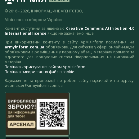
© 2018 - 2026, ІНФОРМАЦІЙНЕ АГЕНТСТВО,
Міністерство оборони України
Контент доступний за ліцензією
Creative Commons Attribution 4.0
International license
якщо не зазначено інше.
При використанні контенту з сайту АрміяInform посилання на
armyinform.com.ua
обов’язкове. Для суб’єктів у сфері онлайн-медіа
обов’язковим є розміщення у першому абзаці матеріалу прямого та
відкритого для пошукових систем гіперпосилання на цитований
матеріал.
Політика користування сайтом АрміяInform
Політика використання файлів cookie
Зауваження та пропозиції по роботі сайту надсилайте на адресу:
webmaster@armyinform.com.ua