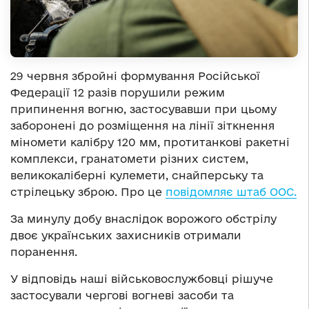
29 червня збройні формування Російської
Федерації 12 разів порушили режим
припинення вогню, застосувавши при цьому
заборонені до розміщення на лінії зіткнення
міномети калібру 120 мм, протитанкові ракетні
комплекси, гранатомети різних систем,
великокаліберні кулемети, снайперську та
стрілецьку зброю. Про це
повідомляє штаб ООС.
За минулу добу внаслідок ворожого обстрілу
двоє українських захисників отримали
поранення.
У відповідь наші військовослужбовці рішуче
застосували чергові вогневі засоби та