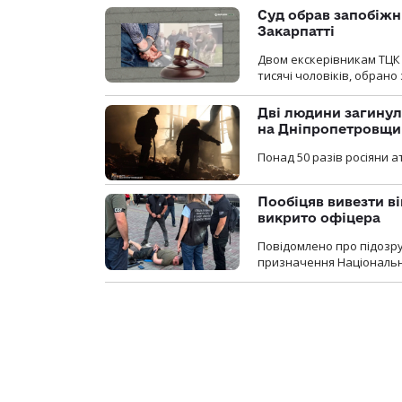
Суд обрав запобіжн
Закарпатті
Двом екскерівникам ТЦК 
тисячі чоловіків, обрано
Дві людини загинул
на Дніпропетровщи
Понад 50 разів росіяни 
Пообіцяв вивезти ві
викрито офіцера
Повідомлено про підозр
призначення Національної 