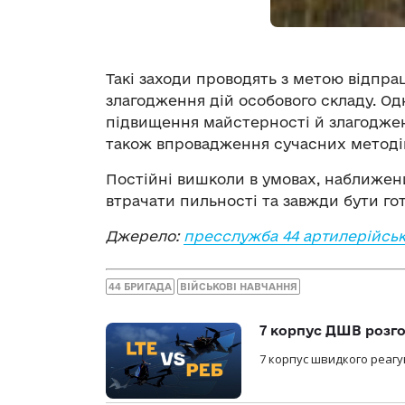
Такі заходи проводять з метою відпра
злагодження дій особового складу. О
підвищення майстерності й злагоджено
також впровадження сучасних методів
Постійні вишколи в умовах, наближен
втрачати пильності та завжди бути го
Джерело:
пресслужба 44 артилерійськ
44 БРИГАДА
ВІЙСЬКОВІ НАВЧАННЯ
7 корпус ДШВ розго
7 корпус швидкого реагу