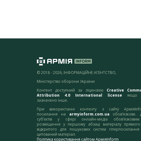
© 2018 - 2026, ІНФОРМАЦІЙНЕ АГЕНТСТВО,
Міністерство оборони України
Контент доступний за ліцензією
Creative Comm
Attribution 4.0 International license
якщо 
зазначено інше.
При використанні контенту з сайту АрміяInf
посилання на
armyinform.com.ua
обов’язкове. 
суб’єктів у сфері онлайн-медіа обов’язкови
розміщення у першому абзаці матеріалу прямого
відкритого для пошукових систем гіперпосилання
цитований матеріал.
Політика користування сайтом АрміяInform