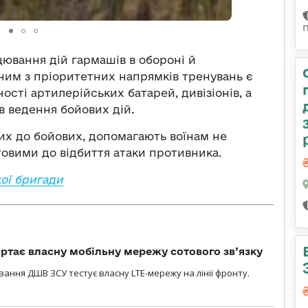
цювання дій гармашів в обороні й
дним з пріоритетних напрямків тренувань є
сті артилерійських батарей, дивізіонів, а
 ведення бойових дій.
их до бойових, допомагають воїнам не
товими до відбиття атаки противника.
ої бригади
ртає власну мобільну мережу сотового зв’язку
вання ДШВ ЗСУ тестує власну LTE-мережу на лінії фронту.