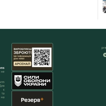
pr
ons
не
orm
Для
м є
 та
 на