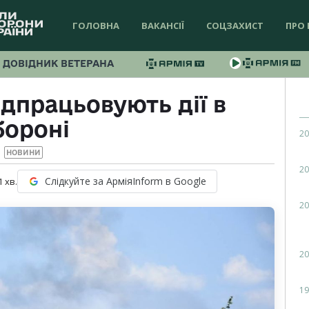
ГОЛОВНА
ВАКАНСІЇ
СОЦЗАХИСТ
ПРО 
ДОВІДНИК ВЕТЕРАНА
дпрацьовують дії в
бороні
20
НОВИНИ
20
Слідкуйте за АрміяInform в Google
1
хв.
20
20
19