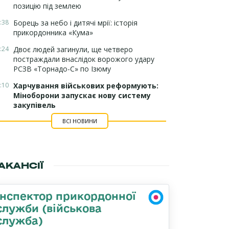
позицію під землею
:38
Борець за небо і дитячі мрії: історія
прикордонника «Кума»
:24
Двоє людей загинули, ще четверо
постраждали внаслідок ворожого удару
РСЗВ «Торнадо-С» по Ізюму
:10
Харчування військових реформують:
Міноборони запускає нову систему
закупівель
ВСІ НОВИНИ
АКАНСІЇ
Інспектор прикордонної
служби (військова
служба)