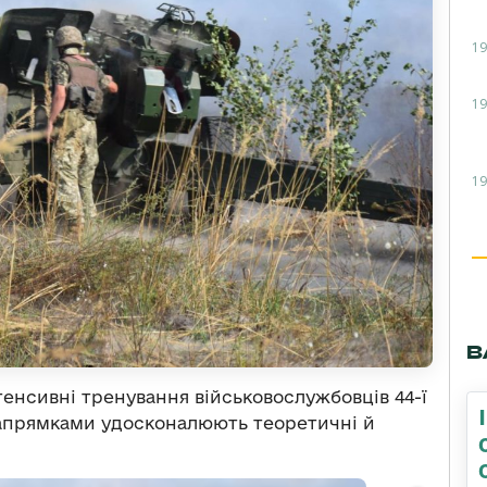
19
19
19
В
тенсивні тренування військовослужбовців 44-ї
напрямками удосконалюють теоретичні й