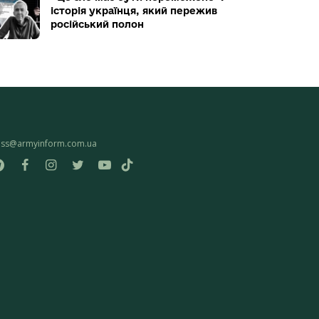
історія українця, який пережив
російський полон
ess@armyinform.com.ua