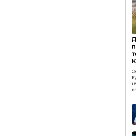
Д
п
т
К
С
К
і 
н