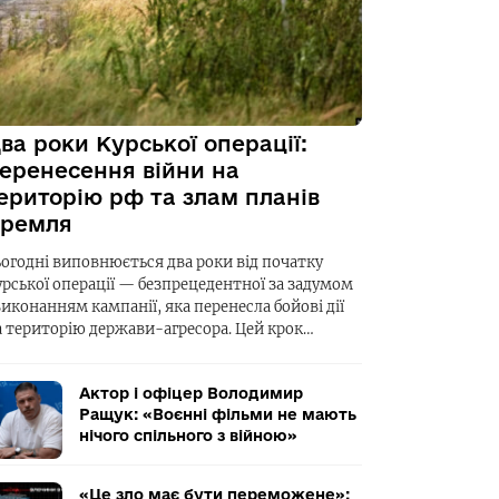
ва роки Курської операції:
еренесення війни на
ериторію рф та злам планів
ремля
ьогодні виповнюється два роки від початку
урської операції — безпрецедентної за задумом
виконанням кампанії, яка перенесла бойові дії
а територію держави-агресора. Цей крок…
Актор і офіцер Володимир
Ращук: «Воєнні фільми не мають
нічого спільного з війною»
«Це зло має бути переможене»: