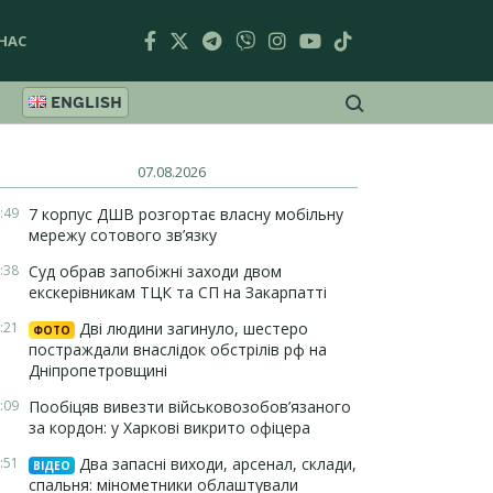
НАС
ENGLISH
07.08.2026
:49
7 корпус ДШВ розгортає власну мобільну
мережу сотового зв’язку
:38
Суд обрав запобіжні заходи двом
екскерівникам ТЦК та СП на Закарпатті
:21
Дві людини загинуло, шестеро
ФОТО
постраждали внаслідок обстрілів рф на
Дніпропетровщині
:09
Пообіцяв вивезти військовозобов’язаного
за кордон: у Харкові викрито офіцера
:51
Два запасні виходи, арсенал, склади,
ВІДЕО
спальня: мінометники облаштували