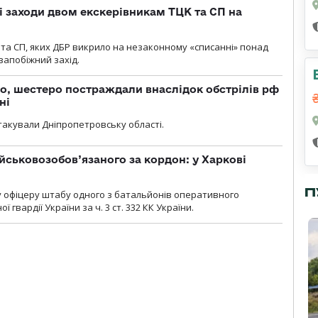
і заходи двом екскерівникам ТЦК та СП на
та СП, яких ДБР викрило на незаконному «списанні» понад
 запобіжний захід.
о, шестеро постраждали внаслідок обстрілів рф
ні
атакували Дніпропетровську області.
йськовозобов’язаного за кордон: у Харкові
П
у офіцеру штабу одного з батальйонів оперативного
гвардії України за ч. 3 ст. 332 КК України.