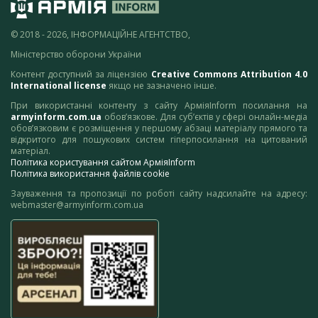
© 2018 - 2026, ІНФОРМАЦІЙНЕ АГЕНТСТВО,
Міністерство оборони України
Контент доступний за ліцензією
Creative Commons Attribution 4.0
International license
якщо не зазначено інше.
При використанні контенту з сайту АрміяInform посилання на
armyinform.com.ua
обов’язкове. Для суб’єктів у сфері онлайн-медіа
обов’язковим є розміщення у першому абзаці матеріалу прямого та
відкритого для пошукових систем гіперпосилання на цитований
матеріал.
Політика користування сайтом АрміяInform
Політика використання файлів cookie
Зауваження та пропозиції по роботі сайту надсилайте на адресу:
webmaster@armyinform.com.ua