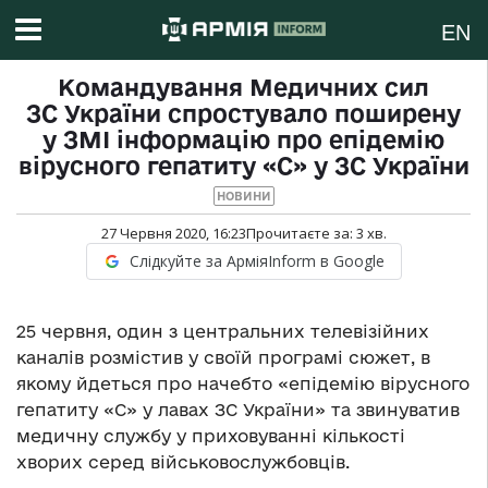
EN
Командування Медичних сил
ЗС України спростувало поширену
у ЗМІ інформацію про епідемію
вірусного гепатиту «С» у ЗС України
НОВИНИ
27 Червня 2020, 16:23
Прочитаєте за:
3
хв.
Слідкуйте за АрміяInform в Google
25 червня, один з центральних телевізійних
каналів розмістив у своїй програмі сюжет, в
якому йдеться про начебто «епідемію вірусного
гепатиту «С» у лавах ЗС України» та звинуватив
медичну службу у приховуванні кількості
хворих серед військовослужбовців.