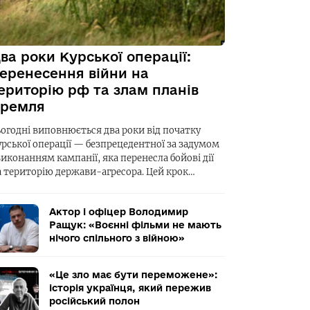
ва роки Курської операції:
еренесення війни на
ериторію рф та злам планів
ремля
ьогодні виповнюється два роки від початку
урської операції — безпрецедентної за задумом
виконанням кампанії, яка перенесла бойові дії
а територію держави-агресора. Цей крок…
Актор і офіцер Володимир
Ращук: «Воєнні фільми не мають
нічого спільного з війною»
«Це зло має бути переможене»:
історія українця, який пережив
російський полон