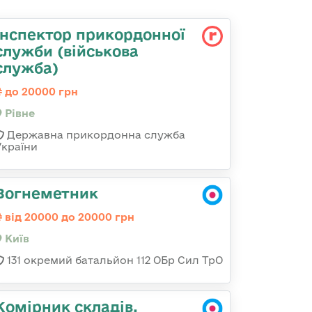
Інспектор прикордонної
служби (військова
служба)
до 20000 грн
Рівне
Державна прикордонна служба
України
Вогнеметник
від 20000 до 20000 грн
Київ
131 окремий батальйон 112 ОБр Сил ТрО
Комірник складів,