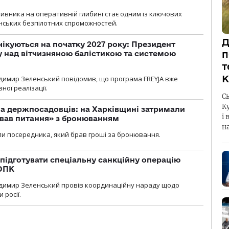
ивника на оперативній глибині стає одним із ключових
нських безпілотних спроможностей.
Д
чікуються на початку 2027 року: Президент
п
у над вітчизняною балістикою та системою
т
К
димир Зеленський повідомив, що програма FREYJA вже
ної реалізації.
С
К
а держпосадовців: на Харківщині затримали
і 
ував питання» з бронюванням
н
и посередника, який брав гроші за бронювання.
підготувати спеціальну санкційну операцію
 ОПК
димир Зеленський провів координаційну нараду щодо
 росії.