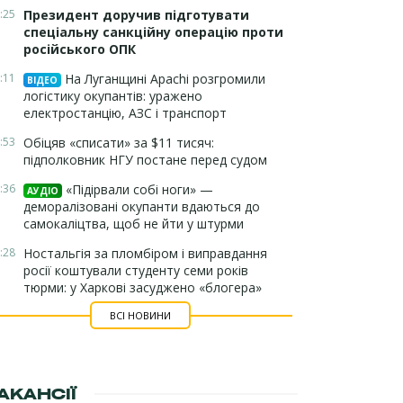
:25
Президент доручив підготувати
спеціальну санкційну операцію проти
російського ОПК
:11
На Луганщині Apachi розгромили
ВІДЕО
логістику окупантів: уражено
електростанцію, АЗС і транспорт
:53
Обіцяв «списати» за $11 тисяч:
підполковник НГУ постане перед судом
:36
«Підірвали собі ноги» —
АУДІО
деморалізовані окупанти вдаються до
самокаліцтва, щоб не йти у штурми
:28
Ностальгія за пломбіром і виправдання
росії коштували студенту семи років
тюрми: у Харкові засуджено «блогера»
ВСІ НОВИНИ
АКАНСІЇ