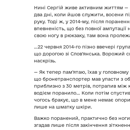
Нині Сергій живе активним життям — сі
два дні, коли йшов служити, восени п
руку. Тоді ж, у 2014-му, після поране
впевненість, що без повної ампутації 
свою ногу в рюкзаку, там вона пролеж
…22 червня 2014-го пізно ввечері груп
що дорогою зі Слов’янська. Ворожий 
наскрізь.
— Як тепер пам’ятаю, їхав у головному 
що бронетранспортер мав упасти з об
приблизно з 30 метрів, потрапив між 
водієм поранило… Коли потім спустивс
чогось бракує, що в мене немає опори 
лише на шматку шкіри.
Важко поранений, практично без ноги,
згадав лише після закінчення зіткненн