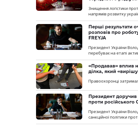
Знищення логістики прот
напрямів розвитку украї
Перші результати о
розповів про робот
FREYJA
Президент України Воло
перебуває на етапі актив
«Продавав» вплив н
ділка, який «виріш
Правоохоронці затримал
Президент доручив 
проти російського
Президент України Воло
санкційної політики проти