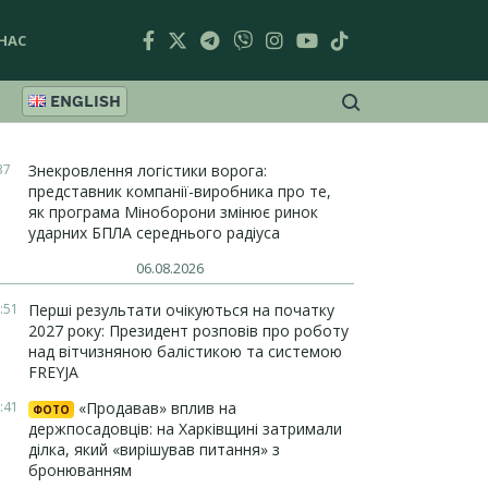
НАС
ENGLISH
37
Знекровлення логістики ворога:
представник компанії-виробника про те,
як програма Міноборони змінює ринок
ударних БПЛА середнього радіуса
06.08.2026
:51
Перші результати очікуються на початку
2027 року: Президент розповів про роботу
над вітчизняною балістикою та системою
FREYJA
:41
«Продавав» вплив на
ФОТО
держпосадовців: на Харківщині затримали
ділка, який «вирішував питання» з
бронюванням