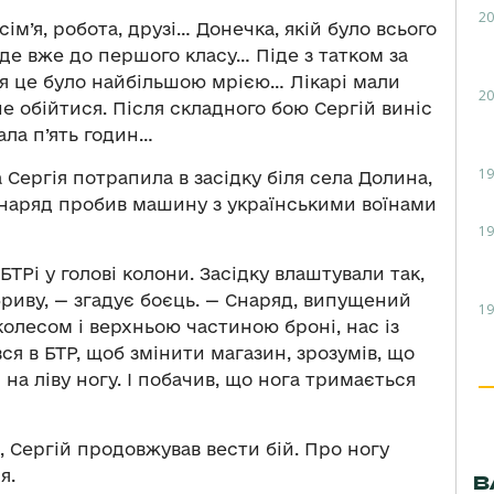
20
м’я, робота, друзі… Донечка, якій було всього
іде вже до першого класу… Піде з татком за
ння це було найбільшою мрією… Лікарі мали
20
не обійтися. Після складного бою Сергій виніс
ала п’ять годин…
19
а Сергія потрапила в засідку біля села Долина,
снаряд пробив машину з українськими воїнами
19
БТРі у голові колони. Засідку влаштували так,
риву, — згадує боєць. — Снаряд, випущений
19
колесом і верхньою частиною броні, нас із
я в БТР, щоб змінити магазин, зрозумів, що
на ліву ногу. І побачив, що нога тримається
 Сергій продовжував вести бій. Про ногу
я.
В