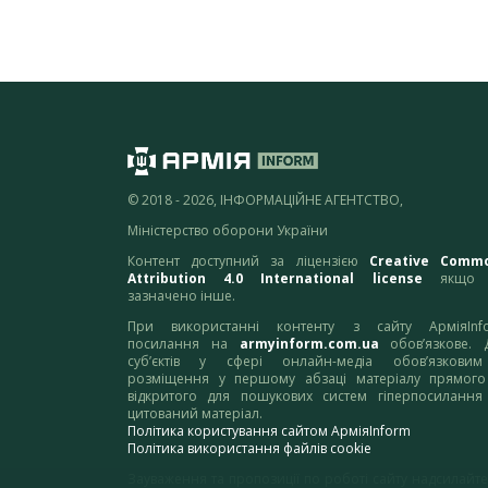
© 2018 - 2026, ІНФОРМАЦІЙНЕ АГЕНТСТВО,
Міністерство оборони України
Контент доступний за ліцензією
Creative Comm
Attribution 4.0 International license
якщо 
зазначено інше.
При використанні контенту з сайту АрміяInf
посилання на
armyinform.com.ua
обов’язкове. 
суб’єктів у сфері онлайн-медіа обов’язкови
розміщення у першому абзаці матеріалу прямого
відкритого для пошукових систем гіперпосилання
цитований матеріал.
Політика користування сайтом АрміяInform
Політика використання файлів cookie
Зауваження та пропозиції по роботі сайту надсилайте