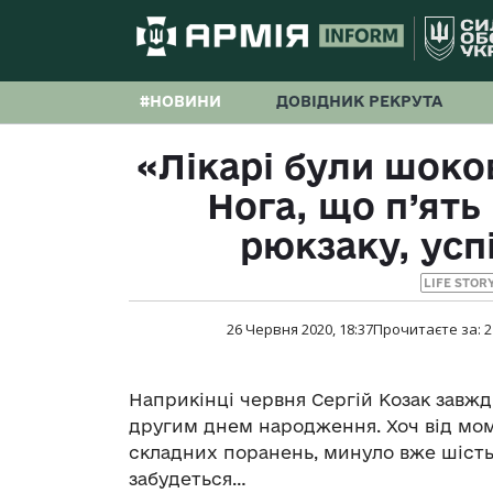
#НОВИНИ
ДОВІДНИК РЕКРУТА
«Лікарі були шоко
Нога, що п’ять
рюкзаку, ус
LIFE STOR
26 Червня 2020, 18:37
Прочитаєте за:
2
Наприкінці червня Сергій Козак завж
другим днем народження. Хоч від мом
складних поранень, минуло вже шість 
забудеться…