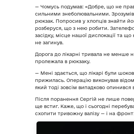
— Чомусь подумав: «Добре, що не прав
сильними знеболювальними. Зрозумів,
рюкзак. Попросив у хлопців знайти йог
розберуся, що з нею робити. Зателеф
засідку, місце нашої дислокації та що 
не загинув.
Дорога до лікарні тривала не менше ні
пролежала в рюкзаку.
— Мені здається, що лікарі були шоко
прижилась. Операцію виконував відом
який тоді зовсім випадково опинився в
Після поранення Сергій не лише пове
ще встиг. Каже, що і сьогодні перебува
схопити тривожну валізу — і на фронт