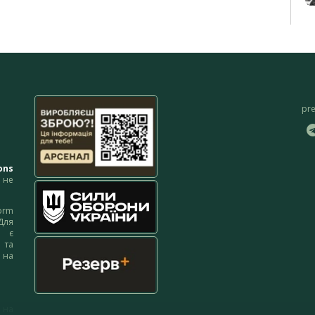
pr
ons
не
orm
Для
м є
 та
 на
 на