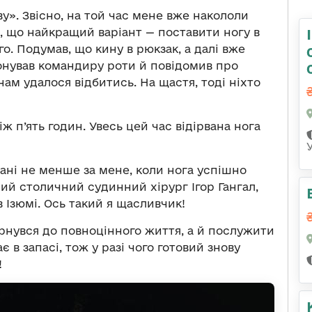
у». Звісно, на той час мене вже накололи
 що найкращий варіант — поставити ногу в
о. Подумав, що кину в рюкзак, а далі вже
онував командиру роти й повідомив про
нам удалося відбитись. На щастя, тоді ніхто
ж п’ять годин. Увесь цей час відірвана нога
вані не менше за мене, коли нога успішно
ий столичний судинний хірург Ігор Гангал,
 Ізюмі. Ось такий я щасливчик!
рнувся до повноцінного життя, а й послужити
є в запасі, тож у разі чого готовий знову
!