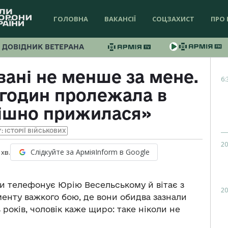
ГОЛОВНА
ВАКАНСІЇ
СОЦЗАХИСТ
ПРО 
ДОВІДНИК ВЕТЕРАНА
вані не менше за мене.
6:
 годин пролежала в
пішно прижилася»
Y: ІСТОРІЇ ВІЙСЬКОВИХ
20
Слідкуйте за АрміяInform в Google
хв.
ди телефонує Юрію Весельському й вітає з
20
енту важкого бою, де вони обидва зазнали
років, чоловік каже щиро: таке ніколи не