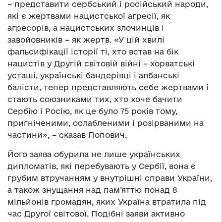
– представити сербський і російський народи,
які є жертвами нацистської агресії, як
агресорів, а нацистських злочинців і
завойовників – як жертв. «У цій хвилі
фальсифікації історії ті, хто встав на бік
нацистів у Другій світовій війні – хорватські
усташі, українські бандерівці і албанські
балісти, тепер представляють себе жертвами і
стають союзниками тих, хто хоче бачити
Сербію і Росію, як це було 75 років тому,
пригніченими, ослабленими і розірваними на
частини», – сказав Попович.
Його заява обурила не лише українських
дипломатів, які перебувають у Сербії, вона є
грубим втручанням у внутрішні справи України,
а також знущання над пам’яттю понад 8
мільйонів громадян, яких Україна втратила під
час Другої світової. Подібні заяви активно