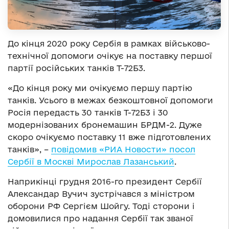
До кінця 2020 року Сербія в рамках військово-
технічної допомоги очікує на поставку першої
партії російських танків Т-72Б3.
«До кінця року ми очікуємо першу партію
танків. Усього в межах безкоштовної допомоги
Росія передасть 30 танків Т-72Б3 і 30
модернізованих бронемашин БРДМ-2. Дуже
скоро очікуємо поставку 11 вже підготовлених
танків», –
повідомив «РИА Новости» посол
Сербії в Москві Мирослав Лазанський
.
Наприкінці грудня 2016-го президент Сербії
Александар Вучич зустрічався з міністром
оборони РФ Сергієм Шойгу. Тоді сторони і
домовилися про надання Сербії так званої