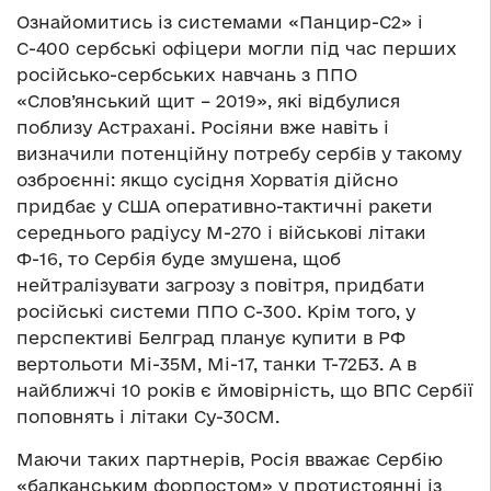
Ознайомитись із системами «Панцир-С2» і
С-400 сербські офіцери могли під час перших
російсько-сербських навчань з ППО
«Слов’янський щит – 2019», які відбулися
поблизу Астрахані. Росіяни вже навіть і
визначили потенційну потребу сербів у такому
озброєнні: якщо сусідня Хорватія дійсно
придбає у США оперативно-тактичні ракети
середнього радіусу M-270 і військові літаки
Ф-16, то Сербія буде змушена, щоб
нейтралізувати загрозу з повітря, придбати
російські системи ППО С-300. Крім того, у
перспективі Белград планує купити в РФ
вертольоти Мі-35М, Мі-17, танки Т-72Б3. А в
найближчі 10 років є ймовірність, що ВПС Сербії
поповнять і літаки Су-30СМ.
Маючи таких партнерів, Росія вважає Сербію
«балканським форпостом» у протистоянні із