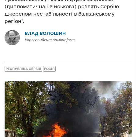
(дипломатична і військова) роблять Сербію
джерелом нестабільності в балканському
регіоні.
ВЛАД ВОЛОШИН
Кореспондент АрміяInform
РЕСПУ́БЛІКА СЕ́РБІЯ
РОСІЯ