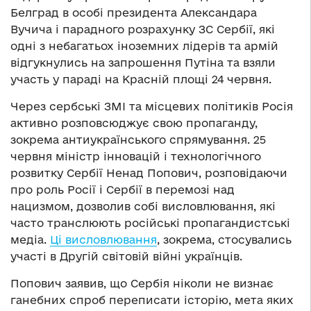
Белград в особі президента Александара
Вучича і парадного розрахунку ЗС Сербії, які
одні з небагатьох іноземних лідерів та армій
відгукнулись на запрошення Путіна та взяли
участь у параді на Красній площі 24 червня.
Через сербські ЗМІ та місцевих політиків Росія
активно розповсюджує свою пропаганду,
зокрема антиукраїнського спрямування. 25
червня міністр інновацій і технологічного
розвитку Сербії Ненад Попович, розповідаючи
про роль Росії і Сербії в перемозі над
нацизмом, дозволив собі висловлювання, які
часто транслюють російські пропагандистські
медіа.
Ці висловлювання
, зокрема, стосувались
участі в Другій світовій війні українців.
Попович заявив, що Сербія ніколи не визнає
ганебних спроб переписати історію, мета яких