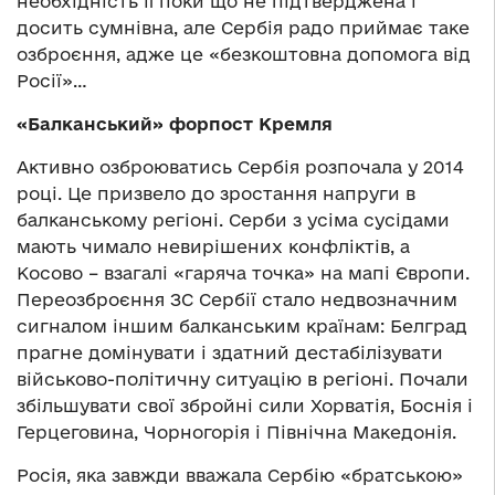
необхідність її поки що не підтверджена і
досить сумнівна, але Сербія радо приймає таке
озброєння, адже це «безкоштовна допомога від
Росії»…
«Балканський» форпост Кремля
Активно озброюватись Сербія розпочала у 2014
році. Це призвело до зростання напруги в
балканському регіоні. Серби з усіма сусідами
мають чимало невирішених конфліктів, а
Косово – взагалі «гаряча точка» на мапі Європи.
Переозброєння ЗС Сербії стало недвозначним
сигналом іншим балканським країнам: Белград
прагне домінувати і здатний дестабілізувати
військово-політичну ситуацію в регіоні. Почали
збільшувати свої збройні сили Хорватія, Боснія і
Герцеговина, Чорногорія і Північна Македонія.
Росія, яка завжди вважала Сербію «братською»