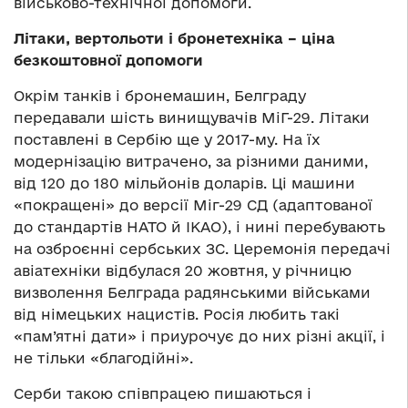
військово-технічної допомоги.
Літаки, вертольоти і бронетехніка – ціна
безкоштовної допомоги
Окрім танків і бронемашин, Белграду
передавали шість винищувачів МіГ-29. Літаки
поставлені в Сербію ще у 2017-му. На їх
модернізацію витрачено, за різними даними,
від 120 до 180 мільйонів доларів. Ці машини
«покращені» до версії Міг-29 СД (адаптованої
до стандартів НАТО й ІКАО), і нині перебувають
на озброєнні сербських ЗС. Церемонія передачі
авіатехніки відбулася 20 жовтня, у річницю
визволення Белграда радянськими військами
від німецьких нацистів. Росія любить такі
«пам’ятні дати» і приурочує до них різні акції, і
не тільки «благодійні».
Серби такою співпрацею пишаються і