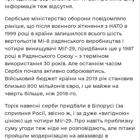
інформація теж відсутня.
Сербське міністерство оборони повідомляло
раніше, що після воєнного зіткнення з НАТО в
1999 році в країни залишилося всього шість
вертольотів Мі-8 радянського виробництва і
чотири винищувачі МіГ-29, придбаних ще у 1987
році в Радянського Союзу – з терміном
використання 30 років. Але останнім часом
Сербія почала активно озброюватись.
Військовий бюджет країни на 2019 рік становив
близько 800 мільйонів євро, і це майже на
чверть більше, ніж 2018-го.
Торік навесні серби придбали в Білорусі (за
сприяння Росії, звісно ж, і за дуже «вигідною»
ціною) ще чотири Міг-29. Про навіть приблизну
суму угоди теж ніде не розповідають, але літаки
пройшли модернізацію на авіазаводі в