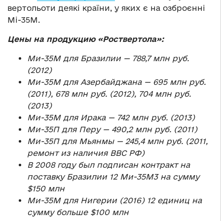
вертольоти деякі країни, у яких є на озброєнні
Мі-35М.
Цены на продукцию «Роствертола»:
Ми-35М для Бразилии — 788,7 млн
руб.
(2012)
Ми-35М для Азербайджана — 695 млн
руб.
(2011), 678 млн
руб. (2012), 704 млн руб.
(2013)
Ми-35М для Ирака — 742 млн руб. (2013)
Ми-35П для Перу — 490,2 млн руб. (2011)
Ми-35П для Мьянмы — 245,4 млн руб. (2011,
ремонт из наличия ВВС РФ)
В 2008 году был подписан контракт на
поставку Бразилии 12 Ми-35М3 на сумму
$150 млн
Ми-35М для Нигерии (2016) 12 единиц
на
сумму
больше
$1
0
0 млн