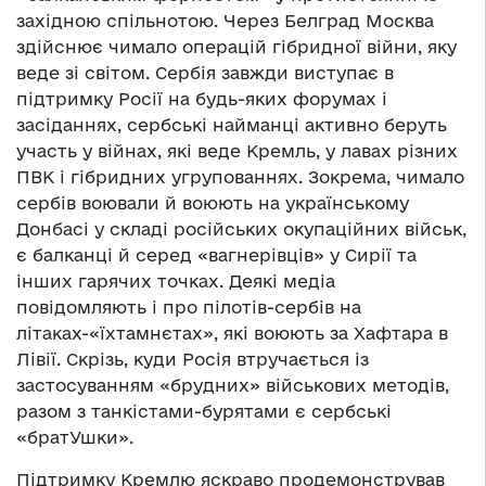
західною спільнотою. Через Белград Москва
здійснює чимало операцій гібридної війни, яку
веде зі світом. Сербія завжди виступає в
підтримку Росії на будь-яких форумах і
засіданнях, сербські найманці активно беруть
участь у війнах, які веде Кремль, у лавах різних
ПВК і гібридних угрупованнях. Зокрема, чимало
сербів воювали й воюють на українському
Донбасі у складі російських окупаційних військ,
є балканці й серед «вагнерівців» у Сирії та
інших гарячих точках. Деякі медіа
повідомляють і про пілотів-сербів на
літаках-«їхтамнєтах», які воюють за Хафтара в
Лівії. Скрізь, куди Росія втручається із
застосуванням «брудних» військових методів,
разом з танкістами-бурятами є сербські
«братУшки».
Підтримку Кремлю яскраво продемонстрував