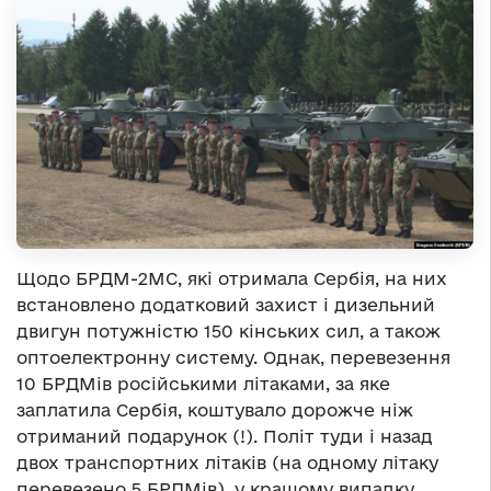
Щодо БРДМ-2МС, які отримала Сербія, на них
встановлено додатковий захист і дизельний
двигун потужністю 150 кінських сил, а також
оптоелектронну систему. Однак, перевезення
10 БРДМів російськими літаками, за яке
заплатила Сербія, коштувало дорожче ніж
отриманий подарунок (!). Політ туди і назад
двох транспортних літаків (на одному літаку
перевезено 5 БРДМів), у кращому випадку