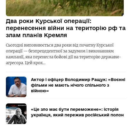
Два роки Курської операції:
перенесення війни на територію рф та
злам планів Кремля
Сьогодні виповнюється два роки від початку Курської
операції — безпрецедентної за задумом і виконанням
кампанії, яка перенесла бойові дії на територію держави-
агресора. Цей крок…
Актор і офіцер Володимир Ращук: «Воєнні
фільми не мають нічого спільного з
війною»
«Це зло має бути переможене»: історія
українця, який пережив російський полон