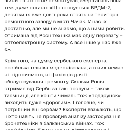
війни і її ніхто не ремонтував, зберігалась вона
теж дуже погано: «Що стосується БРДМ-2,
десятки їх вже довгі роки стоять на території
ремонтного заводу в місті Чачак. У нас їх
достатньо, але ми не знаємо, що з ними робити.
Отримана від Росії техніка має одну перевагу –
оптоелектронну систему. А все інше у нас вже
є».
Крім того, на думку сербського експерта,
російська техніка модернізована, а в них немає
ні підприємств, ні фахівців для її
обслуговування і ремонту. Скільки Росія
отримає від Сербії за такі послуги – також
таємниця, але кошти чималі. Тож «подарунок»
виходить дуже «дорогим». І головне, чи
потрібний він сербам? Експерти вважають, що
ніхто навіть не проводив аналізу застосування
бронетехніки в балканських війнах. Тож