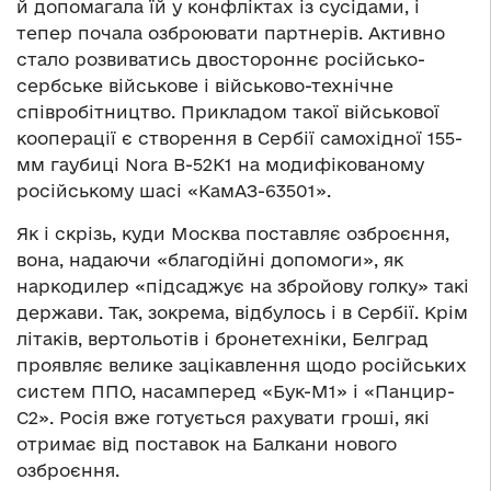
й допомагала їй у конфліктах із сусідами, і
тепер почала озброювати партнерів. Активно
стало розвиватись двостороннє російсько-
сербське військове і військово-технічне
співробітництво. Прикладом такої військової
кооперації є створення в Сербії самохідної 155-
мм гаубиці Nora B-52К1 на модифікованому
російському шасі «КамАЗ-63501».
Як і скрізь, куди Москва поставляє озброєння,
вона, надаючи «благодійні допомоги», як
наркодилер «підсаджує на збройову голку» такі
держави. Так, зокрема, відбулось і в Сербії. Крім
літаків, вертольотів і бронетехніки, Белград
проявляє велике зацікавлення щодо російських
систем ППО, насамперед «Бук-М1» і «Панцир-
С2». Росія вже готується рахувати гроші, які
отримає від поставок на Балкани нового
озброєння.