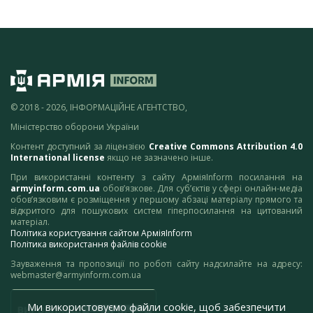
© 2018 - 2026, ІНФОРМАЦІЙНЕ АГЕНТСТВО,
Міністерство оборони України
Контент доступний за ліцензією
Creative Commons Attribution 4.0
International license
якщо не зазначено інше.
При використанні контенту з сайту АрміяInform посилання на
armyinform.com.ua
обов’язкове. Для суб’єктів у сфері онлайн-медіа
обов’язковим є розміщення у першому абзаці матеріалу прямого та
відкритого для пошукових систем гіперпосилання на цитований
матеріал.
Політика користування сайтом АрміяInform
Політика використання файлів cookie
Зауваження та пропозиції по роботі сайту надсилайте на адресу:
webmaster@armyinform.com.ua
Ми використовуємо файли cookie, щоб забезпечити