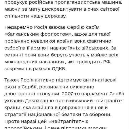
продукує російська пропагандистська машина,
маючи за мету дискредитувати в очах світової
спільноти нашу державу.
Недаремно Росія вважає Сербію своїм
«балканським форпостом», адже для такої
порівняно невеликої країни вона фактично
озброїла її армію і навчає їхніх військових. За
останні роки вони беруть участь у майже всіх
міжнародних навчаннях, які проводить РФ,
зокрема і в рамках ОДКБ.
Також Росія активно підтримує антинатівські
рухи в Сербії, розвиваючи виключно
двосторонні стосунки. 2007-го парламент Сербії
ухвалив Декларацію про військовий нейтралітет
країни, яка знайшла відображення в новій
Стратегії національної безпеки та оборони.
Проте наразі цей «нейтралітет» є
проросійським, і саме підтримка Москви