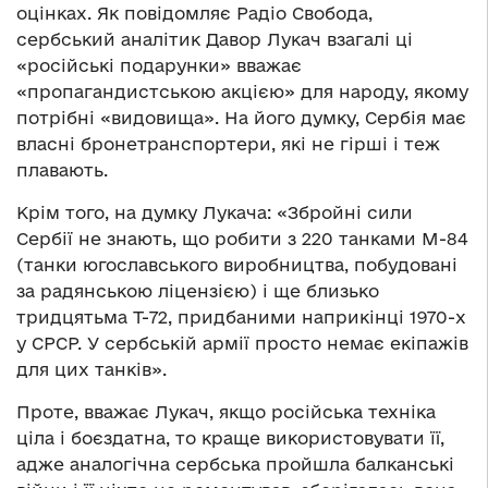
оцінках. Як повідомляє Радіо Свобода,
сербський аналітик Давор Лукач взагалі ці
«російські подарунки» вважає
«пропагандистською акцією» для народу, якому
потрібні «видовища». На його думку, Сербія має
власні бронетранспортери, які не гірші і теж
плавають.
Крім того, на думку Лукача: «Збройні сили
Сербії не знають, що робити з 220 танками М-84
(танки югославського виробництва, побудовані
за радянською ліцензією) і ще близько
тридцятьма Т-72, придбаними наприкінці 1970-х
у СРСР. У сербській армії просто немає екіпажів
для цих танків».
Проте, вважає Лукач, якщо російська техніка
ціла і боєздатна, то краще використовувати її,
адже аналогічна сербська пройшла балканські