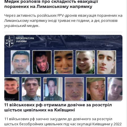
Медик розповів про складність евакуації
поранених на Лиманському напрямку
Через активність російських FPV-дронів евакуація поранених на
Лиманському напрямку іноді триває не години, а дні, розповів
український медик.
11 військових рф отримали довічне за розстріл
шістьох цивільних на Київщині
11 військових рф заочно засудили до довічного за розстріл
шістьох беззбройних цивільних під час окупації Київщини у 2022