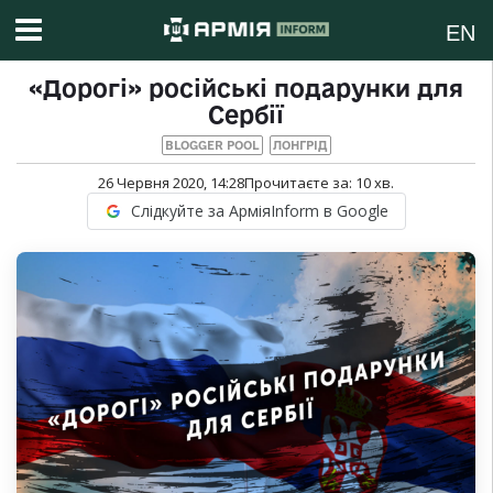
EN
«Дорогі» російські подарунки для
Сербії
BLOGGER POOL
ЛОНГРІД
26 Червня 2020, 14:28
Прочитаєте за:
10
хв.
Слідкуйте за АрміяInform в Google