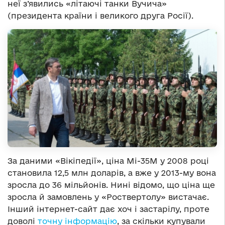
неї з’явились «літаючі танки Вучича»
(президента країни і великого друга Росії).
За даними «Вікіпедії», ціна Мі-35М у 2008 році
становила 12,5 млн доларів, а вже у 2013-му вона
зросла до 36 мільйонів. Нині відомо, що ціна ще
зросла й замовлень у «Роствертолу» вистачає.
Інший інтернет-сайт дає хоч і застарілу, проте
доволі
точну інформацію
, за скільки купували