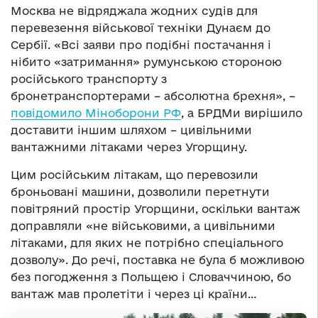
Москва не відряджала жодних судів для
перевезення військової техніки Дунаєм до
Сербії. «Всі заяви про подібні постачання і
нібито «затримання» румунською стороною
російського транспорту з
бронетранспортерами – абсолютна брехня», –
повідомило Міноборони РФ
, а БРДМи вирішило
доставити іншим шляхом – цивільними
вантажними літаками через Угорщину.
Цим російським літакам, що перевозили
броньовані машини, дозволили перетнути
повітряний простір Угорщини, оскільки вантаж
доправляли «не військовими, а цивільними
літаками, для яких не потрібно спеціального
дозволу». До речі, поставка не була б можливою
без погодження з Польщею і Словаччиною, бо
вантаж мав пролетіти і через ці країни…