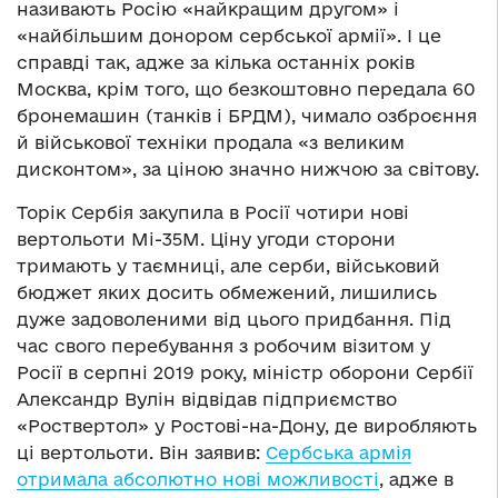
називають Росію «найкращим другом» і
«найбільшим донором сербської армії». І це
справді так, адже за кілька останніх років
Москва, крім того, що безкоштовно передала 60
бронемашин (танків і БРДМ), чимало озброєння
й військової техніки продала «з великим
дисконтом», за ціною значно нижчою за світову.
Торік Сербія закупила в Росії чотири нові
вертольоти Мі-35М. Ціну угоди сторони
тримають у таємниці, але серби, військовий
бюджет яких досить обмежений, лишились
дуже задоволеними від цього придбання. Під
час свого перебування з робочим візитом у
Росії в серпні 2019 року, міністр оборони Сербії
Александр Вулін відвідав підприємство
«Роствертол» у Ростові-на-Дону, де виробляють
ці вертольоти. Він заявив:
Сербська армія
отримала абсолютно нові можливості
, адже в