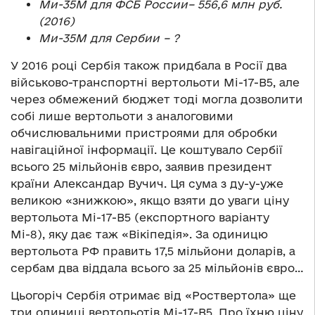
Ми-35М для ФСБ России– 556,6 млн руб.
(2016)
Ми-35М
для Сербии – ?
У 2016 році Сербія також придбала в Росії два
військово-транспортні вертольоти Мі-17-В5, але
через обмежений бюджет тоді могла дозволити
собі лише вертольоти з аналоговими
обчислювальними пристроями для обробки
навігаційної інформації. Це коштувало Сербії
всього 25 мільйонів євро, заявив президент
країни Александар Вучич. Ця сума з ду-у-уже
великою «знижкою», якщо взяти до уваги ціну
вертольота Мі-17-В5 (експортного варіанту
Мі-8), яку дає таж «Вікіпедія». За одиницю
вертольота РФ править 17,5 мільйони доларів, а
сербам два віддала всього за 25 мільйонів євро…
Цьогоріч Сербія отримає від «Роствертола» ще
три одиниці вертольотів Мі-17-В5. Про їхню ціну