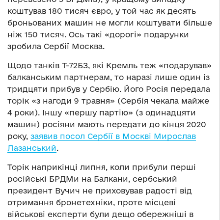
коштував 180 тисяч євро, у той час як десять
броньованих машин не могли коштувати більше
ніж 150 тисяч. Ось такі «дорогі» подарунки
зробила Сербії Москва.
Щодо танків Т-72БЗ, які Кремль теж «подарував»
балканським партнерам, то наразі лише один із
тридцяти прибув у Сербію. Його Росія передала
торік «з нагоди 9 травня» (Сербія чекала майже
4 роки). Іншу «першу партію» (з одинадцяти
машин) росіяни мають передати до кінця 2020
року,
заявив посол Сербії в Москві Мирослав
Лазанський
.
Торік наприкінці липня, коли прибули перші
російські БРДМи на Балкани, сербський
президент Вучич не приховував радості від
отримання бронетехніки, проте місцеві
військові експерти були дещо обережніші в