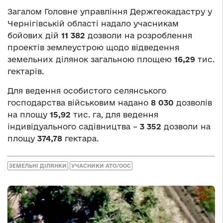
Загалом Головне управління Держгеокадастру у
Чернігівській області надало учасникам
бойових дій
11 382
дозволи на розроблення
проектів землеустрою щодо відведення
земельних ділянок загальною площею
16,29
тис.
гектарів.
Для ведення особистого селянського
господарства військовим надано
8 030
дозволів
на площу
15,92
тис. га, для ведення
індивідуального садівництва –
3 352
дозволи на
площу
374,78
гектара.
ЗЕМЕЛЬНІ ДІЛЯНКИ
УЧАСНИКИ АТО/ООС