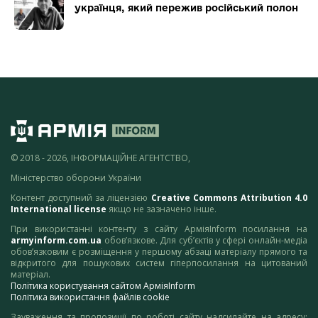
українця, який пережив російський полон
© 2018 - 2026, ІНФОРМАЦІЙНЕ АГЕНТСТВО,
Міністерство оборони України
Контент доступний за ліцензією
Creative Commons Attribution 4.0
International license
якщо не зазначено інше.
При використанні контенту з сайту АрміяInform посилання на
armyinform.com.ua
обов’язкове. Для суб’єктів у сфері онлайн-медіа
обов’язковим є розміщення у першому абзаці матеріалу прямого та
відкритого для пошукових систем гіперпосилання на цитований
матеріал.
Політика користування сайтом АрміяInform
Політика використання файлів cookie
Зауваження та пропозиції по роботі сайту надсилайте на адресу: