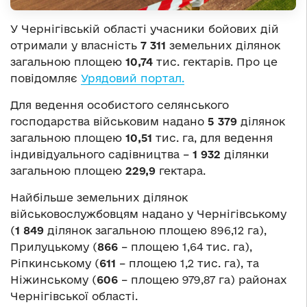
У Чернігівській області учасники бойових дій
отримали у власність
7 311
земельних ділянок
загальною площею
10,74
тис. гектарів. Про це
повідомляє
Урядовий портал.
Для ведення особистого селянського
господарства військовим надано
5 379
ділянок
загальною площею
10,51
тис. га, для ведення
індивідуального садівництва –
1 932
ділянки
загальною площею
229,9
гектара.
Найбільше земельних ділянок
військовослужбовцям надано у Чернігівському
(
1 849
ділянок загальною площею 896,12 га),
Прилуцькому (
866
– площею 1,64 тис. га),
Ріпкинському (
611
– площею 1,2 тис. га), та
Ніжинському (
606
– площею 979,87 га) районах
Чернігівської області.