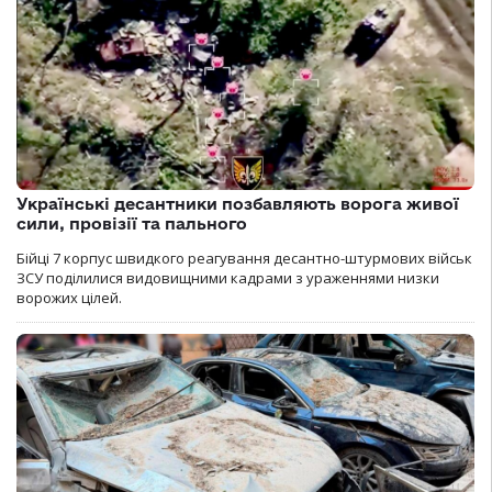
Українські десантники позбавляють ворога живої
сили, провізії та пального
Бійці 7 корпус швидкого реагування десантно-штурмових військ
ЗСУ поділилися видовищними кадрами з ураженнями низки
ворожих цілей.