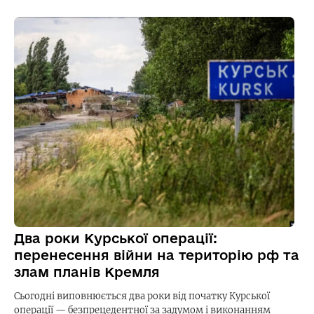
Два роки Курської операції:
перенесення війни на територію рф та
злам планів Кремля
Сьогодні виповнюється два роки від початку Курської
операції — безпрецедентної за задумом і виконанням