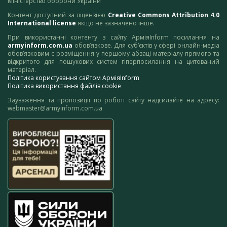
Міністерство оборони України
Контент доступний за ліцензією
Creative Commons Attribution 4.0
International license
якщо не зазначено інше.
При використанні контенту з сайту АрміяInform посилання на
armyinform.com.ua
обов’язкове. Для суб’єктів у сфері онлайн-медіа
обов’язковим є розміщення у першому абзаці матеріалу прямого та
відкритого для пошукових систем гіперпосилання на цитований
матеріал.
Політика користування сайтом АрміяInform
Політика використання файлів cookie
Зауваження та пропозиції по роботі сайту надсилайте на адресу:
webmaster@armyinform.com.ua