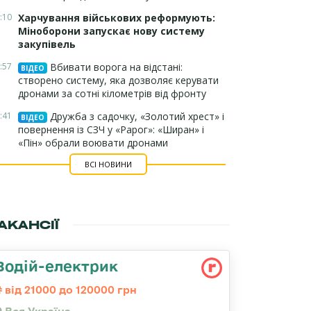
:10
Харчування військових реформують:
Міноборони запускає нову систему
закупівель
:57
Вбивати ворога на відстані:
ВІДЕО
створено систему, яка дозволяє керувати
дронами за сотні кілометрів від фронту
:41
Дружба з садочку, «Золотий хрест» і
ВІДЕО
повернення із СЗЧ у «Рарог»: «Ширан» і
«Пін» обрали воювати дронами
ВСІ НОВИНИ
АКАНСІЇ
Водій-електрик
від 21000 до 120000 грн