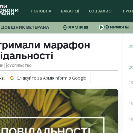
ГОЛОВНА
ВАКАНСІЇ
СОЦЗАХИСТ
ПРО 
ДОВІДНИК ВЕТЕРАНА
дтримали марафон
20
ідальності
НИ
СУСПІЛЬСТВО
20
Слідкуйте за АрміяInform в Google
хв.
19
19
19