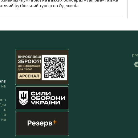
 дитячий футбольний турнір на Одещині.
pr
ons
не
orm
Для
м є
 та
 на