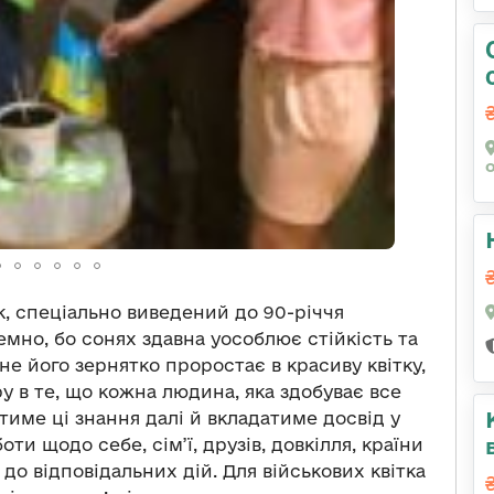
 спеціально виведений до 90-річчя
ремно, бо сонях здавна уособлює стійкість та
дне його зернятко проростає в красиву квітку,
ру в те, що кожна людина, яка здобуває все
тиме ці знання далі й вкладатиме досвід у
оти щодо себе, сім’ї, друзів, довкілля, країни
до відповідальних дій. Для військових квітка