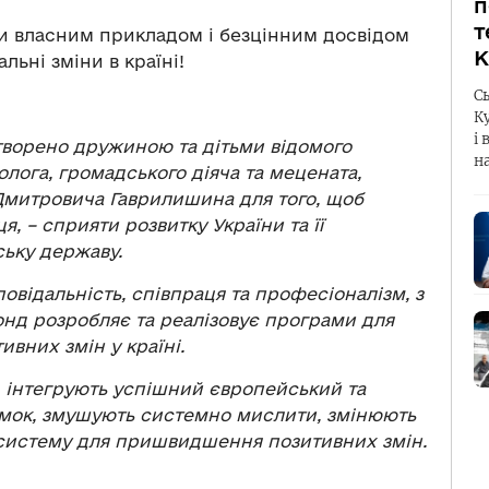
п
т
и власним прикладом і безцінним досвідом
К
льні зміни в країні!
С
К
і 
ворено дружиною та дітьми відомого
н
олога, громадського діяча та мецената,
 Дмитровича Гаврилишина для того, щоб
, – сприяти розвитку України та її
ьку державу.
повідальність, співпраця та професіоналізм, з
онд розробляє та реалізовує програми для
ивних змін у країні.
 інтегрують успішний європейський та
думок, змушують системно мислити, змінюють
косистему для пришвидшення позитивних змін.