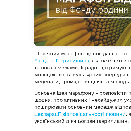
Щорічний марафон відповідальності –
Богдана Гаврилишина
, яка вже четве
та поза її межами. Її радо підтримую
молодіжних та культурних осередків, 
меценати, громадські діячі та молодь.
Основна ідея марафону – розповісти п
щодня, про активних і небайдужих укра
поширювати основний меседж відповід
Декларації відповідальності людини
, 
український діяч Богдан Гаврилишин.