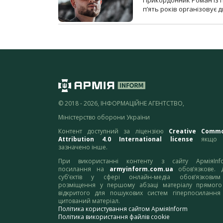
п’ять років організовує
© 2018 - 2026, ІНФОРМАЦІЙНЕ АГЕНТСТВО,
Міністерство оборони України
Контент доступний за ліцензією
Creative Comm
Attribution 4.0 International license
якщо 
зазначено інше.
При використанні контенту з сайту АрміяInf
посилання на
armyinform.com.ua
обов’язкове. 
суб’єктів у сфері онлайн-медіа обов’язкови
розміщення у першому абзаці матеріалу прямого
відкритого для пошукових систем гіперпосилання
цитований матеріал.
Політика користування сайтом АрміяInform
Політика використання файлів cookie