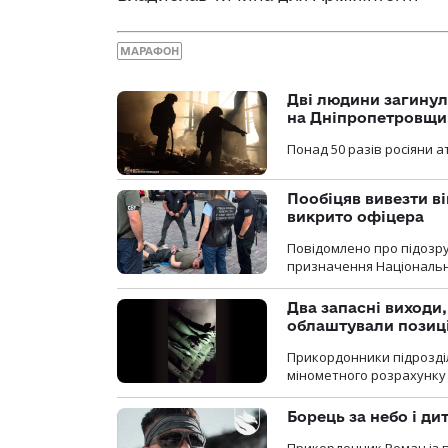
МАРАФОН
Дві людини загинул
на Дніпропетровщи
Понад 50 разів росіяни 
Пообіцяв вивезти ві
викрито офіцера
Повідомлено про підозр
призначення Національної 
Два запасні виходи
облаштували позиц
Прикордонники підрозді
мінометного розрахунку 
Борець за небо і ди
Прикордонник Роман із 