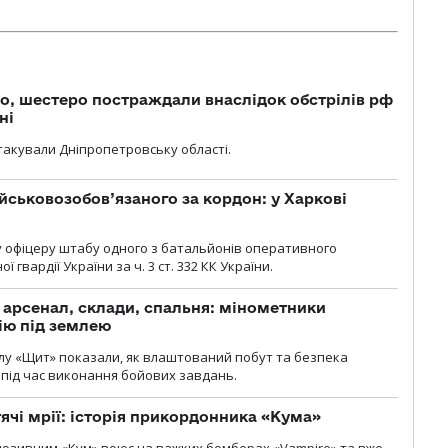
о, шестеро постраждали внаслідок обстрілів рф
ні
атакували Дніпропетровську області.
йськовозобов’язаного за кордон: у Харкові
у офіцеру штабу одного з батальйонів оперативного
гвардії України за ч. 3 ст. 332 КК України.
, арсенал, склади, спальня: мінометники
ію під землею
лу «Щит» показали, як влаштований побут та безпека
під час виконання бойових завдань.
тячі мрії: історія прикордонника «Кума»
позивним «Кум» воює на важких бомберах «Vampire» та вже