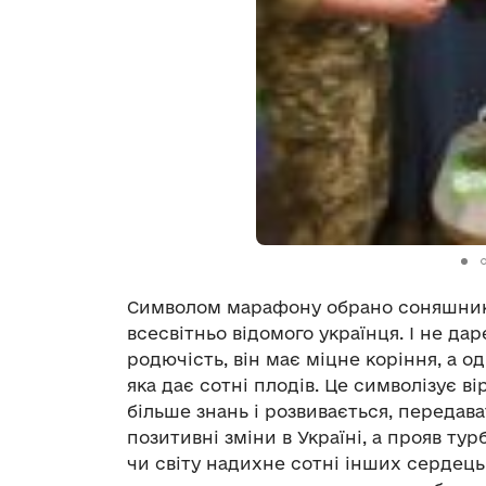
Символом марафону обрано соняшник,
всесвітньо відомого українця. І не да
родючість, він має міцне коріння, а о
яка дає сотні плодів. Це символізує ві
більше знань і розвивається, передава
позитивні зміни в Україні, а прояв турб
чи світу надихне сотні інших сердець 