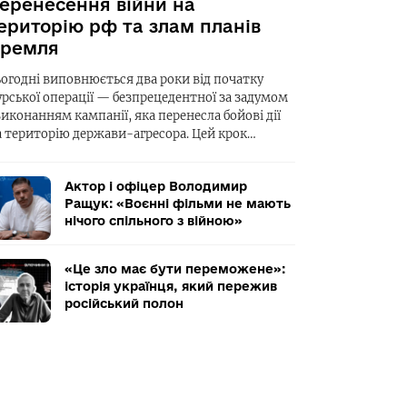
еренесення війни на
ериторію рф та злам планів
ремля
ьогодні виповнюється два роки від початку
урської операції — безпрецедентної за задумом
виконанням кампанії, яка перенесла бойові дії
а територію держави-агресора. Цей крок…
Актор і офіцер Володимир
Ращук: «Воєнні фільми не мають
нічого спільного з війною»
«Це зло має бути переможене»:
історія українця, який пережив
російський полон