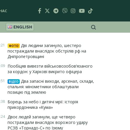
НАС
ENGLISH
:21
Дві людини загинуло, шестеро
ФОТО
постраждали внаслідок обстрілів рф на
Дніпропетровщині
:09
Пообіцяв вивезти військовозобов’язаного
за кордон: у Харкові викрито офіцера
:51
Два запасні виходи, арсенал, склади,
ВІДЕО
спальня: мінометники облаштували
позицію під землею
:38
Борець за небо і дитячі мрії: історія
прикордонника «Кума»
:24
Двоє людей загинули, ще четверо
постраждали внаслідок ворожого удару
РСЗВ «Торнадо-С» по Ізюму