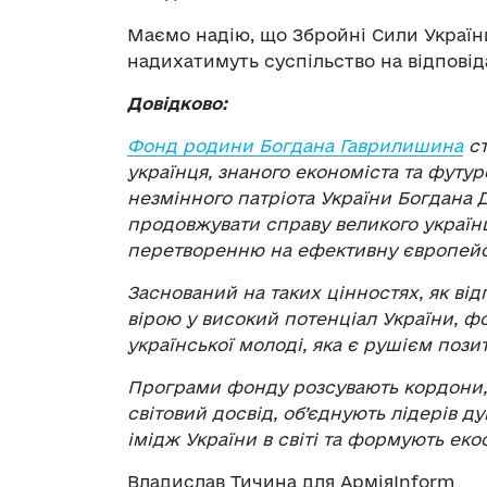
Маємо надію, що Збройні Сили Україн
надихатимуть суспільство на відповіда
Довідково:
Фонд родини Богдана Гаврилишина
ст
українця, знаного економіста та футур
незмінного патріота України Богдана
продовжувати справу великого українця
перетворенню на ефективну європейс
Заснований на таких цінностях, як від
вірою у високий потенціал України, ф
української молоді, яка є рушієм позит
Програми фонду розсувають кордони,
світовий досвід, об’єднують лідерів 
імідж України в світі та формують е
Владислав Тичина для АрміяInform