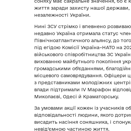
соняху має сакральне значення, бо є к
життя заради захисту нашої держави, 
незалежності України.
Нині ЗСУ стрімко і впевнено розвива
недавно Україна отримала статус чл
Північноатлантичного альянсу, до тог
під егідою Комісії Україна–НАТО на 20
військового співробітництва ЗС Украї
вихованню майбутнього покоління украї
громадськими обʼєданнями, благодійн
місцевого самоврядування. Офіцери ци
з представниками молодіжних центрів
влади підтримали IV Марафон відповіда
Миколаєві, Одесі й Краматорську.
За умовами акції кожен із учасників о
відповідальності людини, якого дотр
висадить насіння соняшника, і спону
невід’ємною частиною життя.