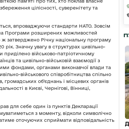
віткою пам’яті про тих, хто поклав власне
збереження цілісності, суверенітету та
ються, впроваджуючи стандарти НАТО. Зовсім
ена Програми розширених можливостей
П
о ж затверджено Річну національну програму
20 рік. Значну увагу в структурах цивільно-
ни приділено військово-патріотичному
нців та цивільно-військовій взаємодії з
ими фондами, органами виконавчої влади та
вільно-військового співробітництва спільно
, громадських об’єднань і місцевих органів
льності в Києві, Чернігові, Вінниці,
брав для себе один із пунктів Декларації
имуватиметься з моменту, відколи символічно
катиме оточуючих сприймати відповідальність
Д