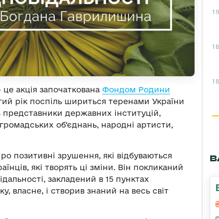
19
18
18
 це акція започаткована
Фондом Родини
ртий рік поспіль шириться теренами України
ть представники державних інституцій,
громадських об’єднань, народні артисти,
ро позитивні зрушення, які відбуваються
В
їнців, які творять ці зміни. Він покликаний
альності, закладений в 15 пунктах
яку, власне, і створив знаний на весь світ