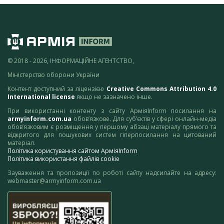
© 2018 - 2026, ІНФОРМАЦІЙНЕ АГЕНТСТВО,
Міністерство оборони України
Контент доступний за ліцензією
Creative Commons Attribution 4.0
International license
якщо не зазначено інше.
При використанні контенту з сайту АрміяInform посилання на
armyinform.com.ua
обов’язкове. Для суб’єктів у сфері онлайн-медіа
обов’язковим є розміщення у першому абзаці матеріалу прямого та
відкритого для пошукових систем гіперпосилання на цитований
матеріал.
Політика користування сайтом АрміяInform
Політика використання файлів cookie
Зауваження та пропозиції по роботі сайту надсилайте на адресу:
webmaster@armyinform.com.ua