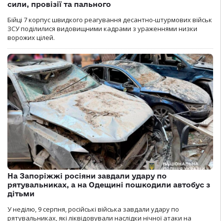
сили, провізії та пального
Бійці 7 корпус швидкого реагування десантно-штурмових військ
ЗСУ поділилися видовищними кадрами з ураженнями низки
ворожих цілей.
На Запоріжжі росіяни завдали удару по
рятувальниках, а на Одещині пошкодили автобус з
дітьми
У неділю, 9 серпня, російські війська завдали удару по
рятувальниках, які ліквідовували наслідки нічної атаки на