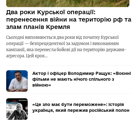
Два роки Курської операції:
перенесення війни на територію рф та
злам планів Кремля
Сьогодні виповнюється два роки від початку Курської
операції — безпрецедентної за задумом і виконанням
кампанії, яка перенесла бойові дії на територію держави-
агресора. Цей крок…
Актор і офіцер Володимир Ращук: «Воєнні
фільми не мають нічого спільного з
війною»
«Це зло має бути переможене»: історія
українця, який пережив російський полон