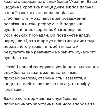
кожного державного службовця України. Ваша
щоденна кропітка праця дуже відповідальна і
від неї залежить не лише соціальна
стабільність, можливість запровадження і
реалізація низки реформ, а й подальші
суспільні перетворення, благополуччя
українських громадян. Ви поєднуєте владу і
народ, ви ті, хто формує ефективну систему
державного управління, аби вчасно й
результативно реагувати на запити сучасного
суспільства.
Нехай і надалі запорукою успішного виконання
службових завдань залишається ваш
професіоналізм, старанність і завзяття, а
щоденна робота викликає повагу та довіру
громадян.
Бажаю всім державним службовцям
професійного зростання, міцного здоров’я та