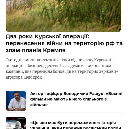
Два роки Курської операції:
перенесення війни на територію рф та
злам планів Кремля
Сьогодні виповнюється два роки від початку Курської
операції — безпрецедентної за задумом і виконанням
кампанії, яка перенесла бойові дії на територію держави-
агресора. Цей крок…
Актор і офіцер Володимир Ращук: «Воєнні
фільми не мають нічого спільного з
війною»
«Це зло має бути переможене»: історія
українця, який пережив російський полон