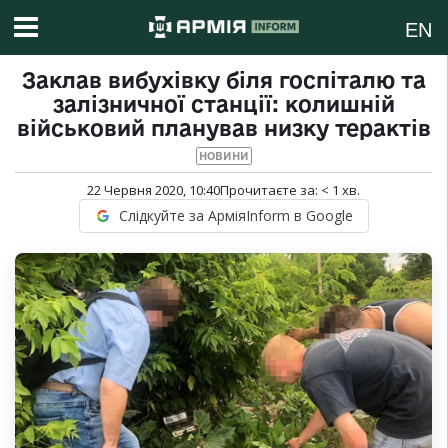
EN
Заклав вибухівку біля госпіталю та
залізничної станції: колишній
військовий планував низку терактів
НОВИНИ
22 Червня 2020, 10:40
Прочитаєте за:
< 1
хв.
Слідкуйте за АрміяInform в Google