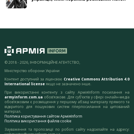
© 2018 - 2026, ІНФОРМАЦІЙНЕ АГЕНТСТВО,
Міністерство оборони України
Контент доступний за ліцензією
Creative Commons Attribution 4.0
International license
якщо не зазначено інше.
При використанні контенту з сайту АрміяInform посилання на
armyinform.com.ua
обов’язкове. Для суб’єктів у сфері онлайн-медіа
обов’язковим є розміщення у першому абзаці матеріалу прямого та
відкритого для пошукових систем гіперпосилання на цитований
матеріал.
Політика користування сайтом АрміяInform
Політика використання файлів cookie
Зауваження та пропозиції по роботі сайту надсилайте на адресу: