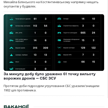
Михайла Білінського на Костянтинівському напрямку нищать
окупантів у будівлях.
За минулу добу було уражено 61 точку вильоту
ворожих дронів — СБС ЗСУ
Протягом доби підрозділи угруповання СБС уразили/знищили
1902 цілі противника.
ВАКАНСІЇ