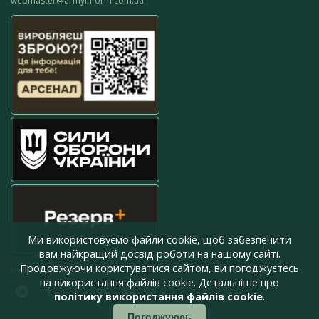
webmaster@armyinform.com.ua
Ми використовуємо файли cookie, щоб забезпечити
вам найкращий досвід роботи на нашому сайті.
Продовжуючи користуватися сайтом, ви погоджуєтесь
press@armyinform.com.ua
на використання файлів cookie. Детальніше про
політику використання файлів cookie
.
Погоджуюсь