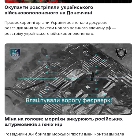
Окупанти розстріляли українського
військовополоненого на Донеччині
Правоохоронні органи України розпочали досудове
розслідування за фактом нового воєнного злочину рф —
розстрілу українського військовополоненого.
Міна на голови: морпіхи викурюють російських
штурмовиків з їхніх нір
Розвідники 36-ї бригади морської піхоти імені контрадмірала