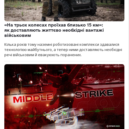
«На трьох колесах проїхав близько 15 км»:
як доставляють життєво необхідні вантажі
військовим
Кілька років тому наземні роботизовані комплекси здавалися
технологією майбутнього, а тепер ними доставляють необхідні
речі військовим й евакуюють поранених.