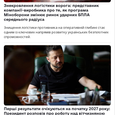
Знекровлення логістики ворога: представник
компанії-виробника про те, як програма
Міноборони змінює ринок ударних БПЛА
середнього радіуса
Знищення логістики противника на оперативній глибині стає
одним із ключових напрямів розвитку українських безпілотних
спроможностей.
Перші результати очікуються на початку 2027 року:
Президент розповів про роботу над вітчизняною