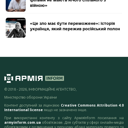
фільми не мають нічого спільного з
війною»
«Це зло має бути переможене»: історія
українця, який пережив російський полон
© 2018 - 2026, ІНФОРМАЦІЙНЕ АГЕНТСТВО,
Міністерство оборони України
Контент доступний за ліцензією
Creative Commons Attribution 4.0
International license
якщо не зазначено інше.
При використанні контенту з сайту АрміяInform посилання на
armyinform.com.ua
обов’язкове. Для суб’єктів у сфері онлайн-медіа
обов’язковим є розміщення у першому абзаці матеріалу прямого та