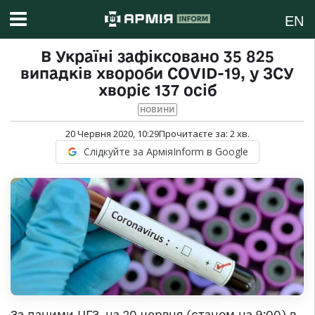
EN
В Україні зафіксовано 35 825
випадків хвороби COVID-19, у ЗСУ
хворіє 137 осіб
НОВИНИ
20 Червня 2020, 10:29
Прочитаєте за:
2
хв.
Слідкуйте за АрміяInform в Google
За даними ЦГЗ, на 20 червня (станом на 9:00) в