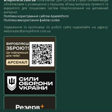
armyinform.com.ua
обов’язкове. Для суб’єктів у сфері онлайн-медіа
обов’язковим є розміщення у першому абзаці матеріалу прямого та
відкритого для пошукових систем гіперпосилання на цитований
матеріал.
Політика користування сайтом АрміяInform
Політика використання файлів cookie
Зауваження та пропозиції по роботі сайту надсилайте на адресу:
webmaster@armyinform.com.ua