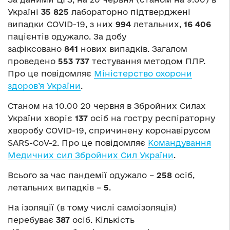
Україні
35 825
лабораторно підтверджені
випадки COVID-19, з них
9
94
летальних,
16 406
пацієнтів одужало. За добу
зафіксовано
8
41
нових випадків. Загалом
проведено
5
53
737
тестування методом ПЛР.
Про це повідомляє
Міністерство охорони
здоров’я України
.
Станом на 10.00 20 червня в Збройних Силах
України хворіє
137
осіб на гостру респіраторну
хворобу COVID-19, спричинену коронавірусом
SARS-CoV-2. Про це повідомляє
Командування
Медичних сил Збройних Сил України
.
Всього за час пандемії одужало –
258
осіб,
летальних випадків –
5
.
На ізоляції (в тому числі самоізоляція)
перебуває
387
осіб. Кількість