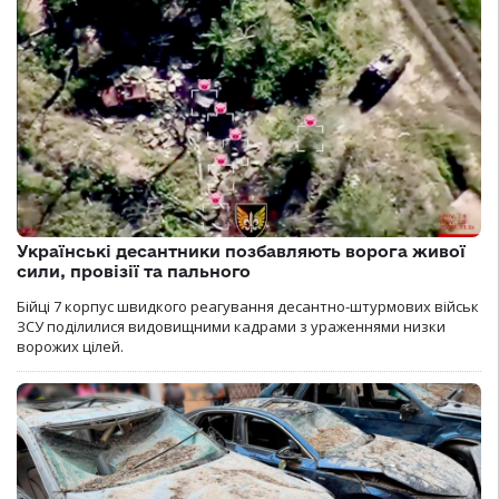
Українські десантники позбавляють ворога живої
сили, провізії та пального
Бійці 7 корпус швидкого реагування десантно-штурмових військ
ЗСУ поділилися видовищними кадрами з ураженнями низки
ворожих цілей.