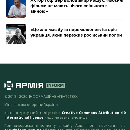
Актор і офіцер Володимир Ращук: «Воєнні
фільми не мають нічого спільного з
війною»
«Це зло має бути переможене»: історія
українця, який пережив російський полон
© 2018 - 2026, ІНФОРМАЦІЙНЕ АГЕНТСТВО,
Міністерство оборони України
Контент доступний за ліцензією
Creative Commons Attribution 4.0
International license
якщо не зазначено інше.
При використанні контенту з сайту АрміяInform посилання на