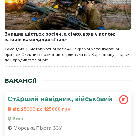
Знищив шістьох росіян, а сімох взяв у полон:
історія командира «Гіря»
Командир 3-ї мотопіхотної роти 43-ї окремої механізованої
бригади Олексій із позивним «Гіря» захищає Харківщину — край,
де народився та виріс.
ВАКАНСІЇ
Стаpший навідник, військовий
від 25000 до 125000 грн
Київ
Морська Піхота ЗСУ