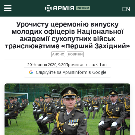
EN
Урочисту церемонію випуску
молодих офіцерів Національної
академії сухопутних військ
транслюватиме «Перший Західний»
АНОНС
НОВИНИ
20 Червня 2020, 9:20
Прочитаєте за:
< 1
хв.
Слідкуйте за АрміяInform в Google