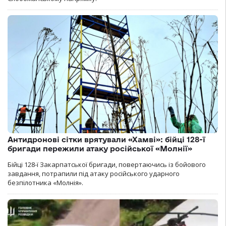
Антидронові сітки врятували «Хамві»: бійці 128-ї
бригади пережили атаку російської «Молнії»
Бійці 128-ї Закарпатської бригади, повертаючись із бойового
завдання, потрапили під атаку російського ударного
безпілотника «Молнія».