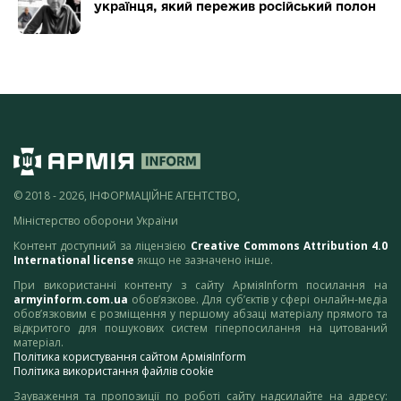
українця, який пережив російський полон
© 2018 - 2026, ІНФОРМАЦІЙНЕ АГЕНТСТВО,
Міністерство оборони України
Контент доступний за ліцензією
Creative Commons Attribution 4.0
International license
якщо не зазначено інше.
При використанні контенту з сайту АрміяInform посилання на
armyinform.com.ua
обов’язкове. Для суб’єктів у сфері онлайн-медіа
обов’язковим є розміщення у першому абзаці матеріалу прямого та
відкритого для пошукових систем гіперпосилання на цитований
матеріал.
Політика користування сайтом АрміяInform
Політика використання файлів cookie
Зауваження та пропозиції по роботі сайту надсилайте на адресу: