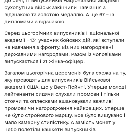
До речі, 11 випускників Національної академії
сухопутних військ закінчили навчання з
відзнакою та золотою медаллю. А ще 67 – із
дипломами з відзнакою.
Серед цьогорічних випускників Національної
академії −131 учасник бойових дій, які вступали
на навчання з фронту. 8із них нагороджені
державними нагородами. Разом із чоловіками
випускається і 21 жінка-офіцер.
Загалом цьогорічна церемонія була схожа на ту,
яку проводять для випускників Військової
академії США, що у Вест-Пойнті. Уперше молоді
лейтенанти сидячи слухали промови і тільки
стоячи та оплесками вшановували важливі
промови чи нагородження найкращих. Уперше
не було стройового маршу. Все було вишукано і
мало камерну стилістику. А замість монет у
небо полетіли кашкети випускників.