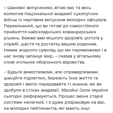
– Шановні випускники, вітаю вас та весь
колектив Національної академії сухопутних
військ із черговим випуском молодих офіцерів.
Переконаний, що ви готові до самостійного
прийняття найскладніших командирських
рішень. Бажаю вам міцного здоров’я, успіхів у
службі, щастя та достатку вашим родинам.
Немає жодного сумніву, що ми переможемо і в
нас знову запанує мир, – сказав у вітальному
слові очільник оборонного відомства.
– Будьте вимогливими, але справедливими,
шануйте підлеглих, бережіть їхнє життя та
здоров’я і вміло передавайте ті знання, які ви
здобули в стінах академії. Збройні Сили України
сьогодні реформуються. Процес зміни старої
системи нелегкий. І я дуже розраховую на вас,
на молодих лейтенантів, які мають інші