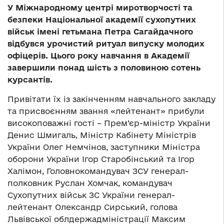
У Міжнародному центрі миротворчості та
безпеки Національної академії сухопутних
військ імені гетьмана Петра Сагайдачного
відбувся урочистий ритуал випуску молодих
офіцерів. Цього року навчання в Академії
завершили понад шість з половиною сотень
курсантів.
Привітати їх із закінченням навчального закладу
та присвоєнням звання «лейтенант» прибули
високоповажні гості – Прем’єр-міністр України
Денис Шмигаль, Міністр Кабінету Міністрів
України Олег Немчінов, заступники Міністра
оборони України Ігор Старобінський та Ігор
Халімон, Головнокомандувач ЗСУ генерал-
полковник Руслан Хомчак, командувач
Сухопутних військ ЗС України генерал-
лейтенант Олександр Сирський, голова
Львівської облдержадміністрації Максим