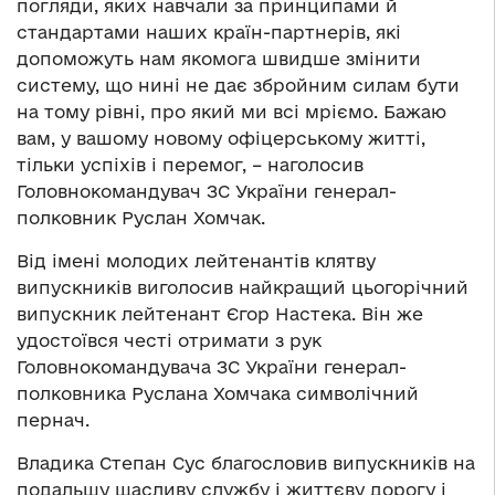
погляди, яких навчали за принципами й
стандартами наших країн-партнерів, які
допоможуть нам якомога швидше змінити
систему, що нині не дає збройним силам бути
на тому рівні, про який ми всі мріємо. Бажаю
вам, у вашому новому офіцерському житті,
тільки успіхів і перемог, – наголосив
Головнокомандувач ЗС України генерал-
полковник Руслан Хомчак.
Від імені молодих лейтенантів клятву
випускників виголосив найкращий цьогорічний
випускник лейтенант Єгор Настека. Він же
удостоївся честі отримати з рук
Головнокомандувача ЗС України генерал-
полковника Руслана Хомчака символічний
пернач.
Владика Степан Сус благословив випускників на
подальшу щасливу службу і життєву дорогу і