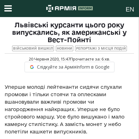
EN
Львівські курсанти цього року
випускались, як американські у
Вест-Пойнті
ВІЙСЬКОВИЙ ВИШКІЛ
НОВИНИ
РЕПОРТАЖІ З МІСЦЯ ПОДІЙ
20 Червня 2020, 15:47
Прочитаєте за:
6
хв.
Слідкуйте за АрміяInform в Google
Уперше молоді лейтенанти сидячи слухали
промови і тільки стоячи та оплесками
вшановували важливі промови чи
нагородження найкращих. Уперше не було
стройового маршу. Усе було вишукано і мало
камерну стилістику. А замість монет у небо
полетіли кашкети випускників.