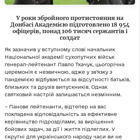
У роки збройного протистояння на
Донбасі Академією підготовлено 18 954
офіцерів, понад 106 тисяч сержантів і
солдат
Як зазначив у вступному слові начальник
Національної академії сухопутних військ
генерал-лейтенант Павло Ткачук, цьогорічна
церемонія є незвичною, адже у зв’язку з
пандемією відбувається за відсутності батьків,
близьких та друзів випускників. Однак
святковий настрій залишається незмінним.
– Панове лейтенанти, відтепер на вас
покладена відповідальність за ефективне
керівництво підрозділами, за вирішення
бойових задач, за дії і життя підлеглих. У
скрутні для українського народу часи ви не