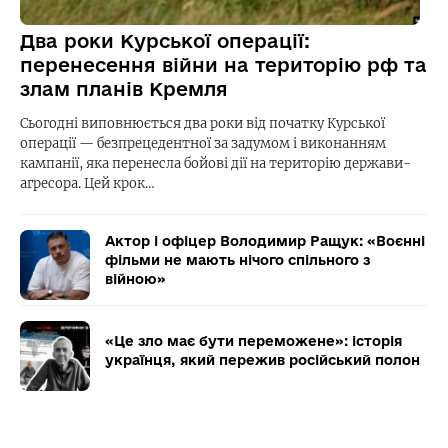
Два роки Курської операції:
перенесення війни на територію рф та
злам планів Кремля
Сьогодні виповнюється два роки від початку Курської
операції — безпрецедентної за задумом і виконанням
кампанії, яка перенесла бойові дії на територію держави-
агресора. Цей крок…
Актор і офіцер Володимир Ращук: «Воєнні
фільми не мають нічого спільного з
війною»
«Це зло має бути переможене»: історія
українця, який пережив російський полон