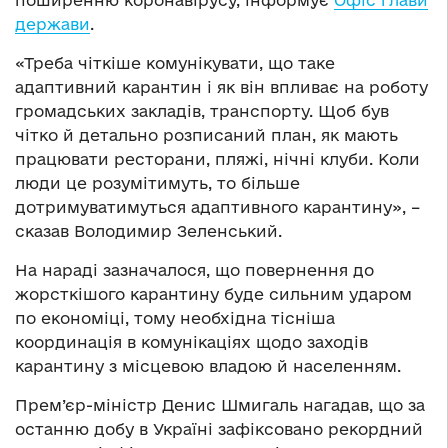
поширенню коронавірусу, інформує
Офіс глави
держави
.
«Треба чіткіше комунікувати, що таке
адаптивний карантин і як він впливає на роботу
громадських закладів, транспорту. Щоб був
чітко й детально розписаний план, як мають
працювати ресторани, пляжі, нічні клуби. Коли
люди це розумітимуть, то більше
дотримуватимуться адаптивного карантину», –
сказав Володимир Зеленський.
На нараді зазначалося, що повернення до
жорсткішого карантину буде сильним ударом
по економіці, тому необхідна тісніша
координація в комунікаціях щодо заходів
карантину з місцевою владою й населенням.
Прем’єр-міністр Денис Шмигаль нагадав, що за
останню добу в Україні зафіксовано рекордний