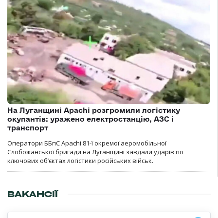
На Луганщині Apachi розгромили логістику
окупантів: уражено електростанцію, АЗС і
транспорт
Оператори ББпС Apachi 81-ї окремої аеромобільної
Слобожанської бригади на Луганщині завдали ударів по
ключових об’єктах логістики російських військ.
ВАКАНСІЇ