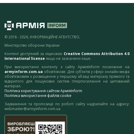
© 2018 - 2026, ІНФОРМАЦІЙНЕ АГЕНТСТВО,
Міністерство оборони України
Контент доступний за ліцензією
Creative Commons Attribution 4.0
International license
якщо не зазначено інше.
При використанні контенту з сайту АрміяInform посилання на
armyinform.com.ua
обов’язкове. Для суб’єктів у сфері онлайн-медіа
обов’язковим є розміщення у першому абзаці матеріалу прямого та
відкритого для пошукових систем гіперпосилання на цитований
матеріал.
Політика користування сайтом АрміяInform
Політика використання файлів cookie
Зауваження та пропозиції по роботі сайту надсилайте на адресу:
webmaster@armyinform.com.ua