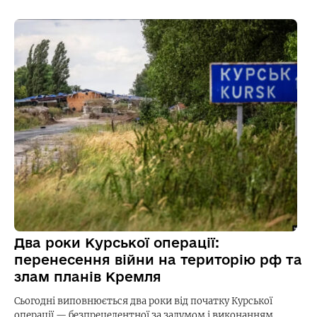
Два роки Курської операції:
перенесення війни на територію рф та
злам планів Кремля
Сьогодні виповнюється два роки від початку Курської
операції — безпрецедентної за задумом і виконанням