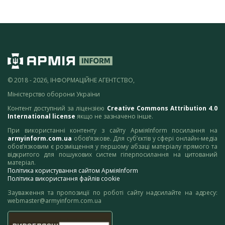
© 2018 - 2026, ІНФОРМАЦІЙНЕ АГЕНТСТВО,
Міністерство оборони України
Контент доступний за ліцензією
Creative Commons Attribution 4.0
International license
якщо не зазначено інше.
При використанні контенту з сайту АрміяInform посилання на
armyinform.com.ua
обов’язкове. Для суб’єктів у сфері онлайн-медіа
обов’язковим є розміщення у першому абзаці матеріалу прямого та
відкритого для пошукових систем гіперпосилання на цитований
матеріал.
Політика користування сайтом АрміяInform
Політика використання файлів cookie
Зауваження та пропозиції по роботі сайту надсилайте на адресу:
webmaster@armyinform.com.ua