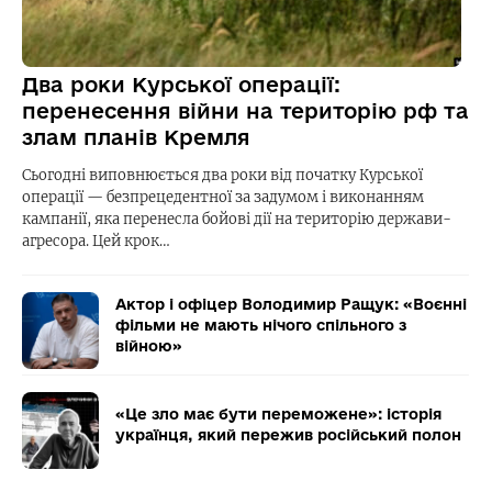
Два роки Курської операції:
перенесення війни на територію рф та
злам планів Кремля
Сьогодні виповнюється два роки від початку Курської
операції — безпрецедентної за задумом і виконанням
кампанії, яка перенесла бойові дії на територію держави-
агресора. Цей крок…
Актор і офіцер Володимир Ращук: «Воєнні
фільми не мають нічого спільного з
війною»
«Це зло має бути переможене»: історія
українця, який пережив російський полон