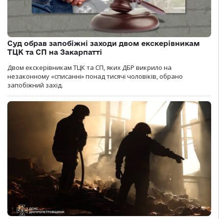
Суд обрав запобіжні заходи двом екскерівникам
ТЦК та СП на Закарпатті
Двом екскерівникам ТЦК та СП, яких ДБР викрило на
незаконному «списанні» понад тисячі чоловіків, обрано
запобіжний захід.