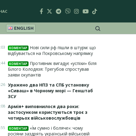
НАС
ENGLISH
:03
Нові сили рф пішли в штурм: що
КОМЕНТАР
відбувається на Покровському напрямку
:44
Противник вигадує «успіхи» біля
КОМЕНТАР
Білого Колодязя: Трегубов спростував
заяви окупантів
:26
Уражено два НПЗ та СПБ установку
«Сиваш» в Чорному морі — Генштаб
ЗСУ
:08
Армія+ виповнилося два роки:
застосунком користуються троє з
чотирьох військовослужбовців
:55
«Їм сумно і боляче»: чому
КОМЕНТАР
росіяни заздрять українській військовій