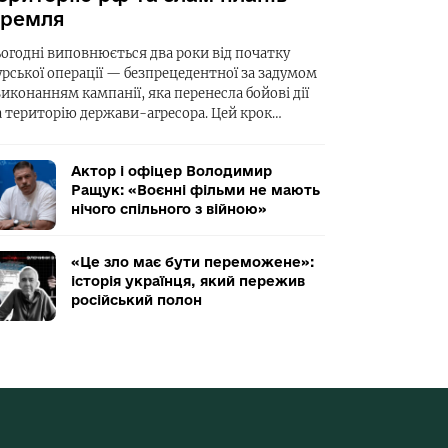
ремля
ьогодні виповнюється два роки від початку
урської операції — безпрецедентної за задумом
виконанням кампанії, яка перенесла бойові дії
а територію держави-агресора. Цей крок…
Актор і офіцер Володимир
Ращук: «Воєнні фільми не мають
нічого спільного з війною»
«Це зло має бути переможене»:
історія українця, який пережив
російський полон