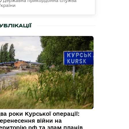
Державна прикордонна служба
України
УБЛІКАЦІЇ
ва роки Курської операції:
еренесення війни на
ериторію рф та злам планів