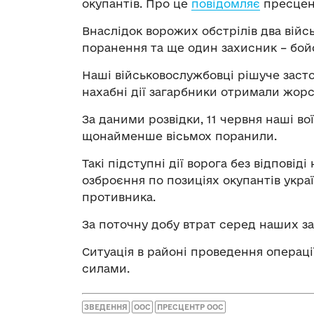
окупантів. Про це
повідомляє
пресцен
Внаслідок ворожих обстрілів два вій
поранення та ще один захисник – бой
Наші військовослужбовці рішуче застос
нахабні дії загарбники отримали жорс
За даними розвідки, 11 червня наші во
щонайменше вісьмох поранили.
Такі підступні дії ворога без відповід
озброєння по позиціях окупантів укра
противника.
За поточну добу втрат серед наших з
Ситуація в районі проведення операц
силами.
ЗВЕДЕННЯ
ООС
ПРЕСЦЕНТР ООС