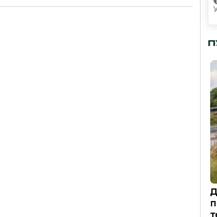
П
Д
п
т