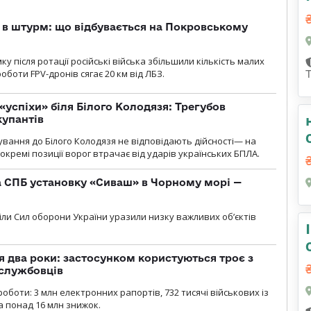
 в штурм: що відбувається на Покровському
 після ротації російські війська збільшили кількість малих
оботи FPV-дронів сягає 20 км від ЛБЗ.
«успіхи» біля Білого Колодязя: Трегубов
купантів
сування до Білого Колодязя не відповідають дійсності— на
кремі позиції ворог втрачає від ударів українських БПЛА.
 СПБ установку «Сиваш» в Чорному морі —
діли Сил оборони України уразили низку важливих об’єктів
 два роки: застосунком користуються троє з
ослужбовців
роботи: 3 млн електронних рапортів, 732 тисячі військових із
 понад 16 млн знижок.