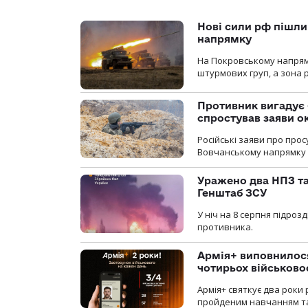
Нові сили рф пішли
напрямку
На Покровському напрямку
штурмових груп, а зона р
Противник вигадує 
спростував заяви о
Російські заяви про про
Вовчанському напрямку о
Уражено два НПЗ та
Генштаб ЗСУ
У ніч на 8 серпня підроз
противника.
Армія+ виповнилося
чотирьох військов
Армія+ святкує два роки 
пройденим навчанням та