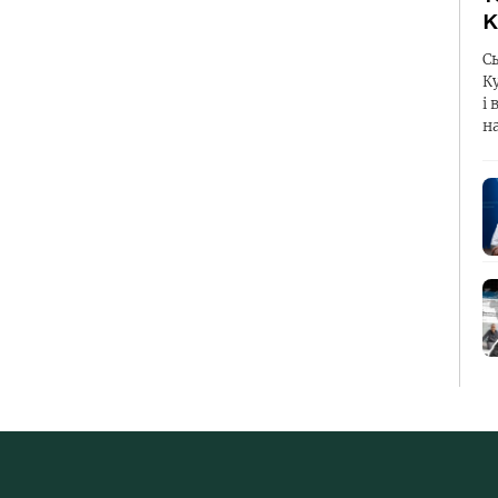
К
С
К
і 
н