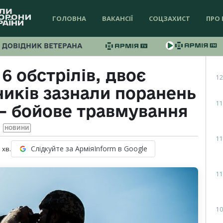
ГОЛОВНА
ВАКАНСІЇ
СОЦЗАХИСТ
ПРО 
ДОВІДНИК ВЕТЕРАНА
6 обстрілів, двоє
12
ників зазнали поранень
11
 – бойове травмування
НОВИНИ
11
Слідкуйте за АрміяInform в Google
1
хв.
11
10