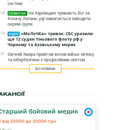
системі
:36
На Харківщині тривають бої за
КОМЕНТАР
Козачу Лопань: рф намагається заводити
окремі групи
:18
«МоЛоЧКа» триває: СБС уразили
ВІДЕО
ще 12 суден тіньового флоту рф у
Чорному та Азовському морях
:01
Євгеній Хмара привітав воїнів військ зв’язку
та кібербезпеки з професійним святом
ВСІ НОВИНИ
АКАНСІЇ
Старший бойовий медик
від 20000 до 20000 грн