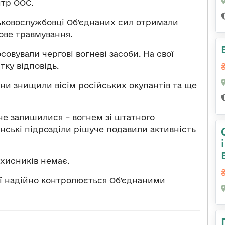
тр ООС.
ськовослужбовці Об’єднаних сил отримали
ове травмування.
овували чергові вогневі засоби. На свої
тку відповідь.
їни знищили вісім російських окупантів та ще
і не залишилися – вогнем зі штатного
їнські підрозділи рішуче подавили активність
ахисників немає.
ії надійно контролюється Об’єднаними