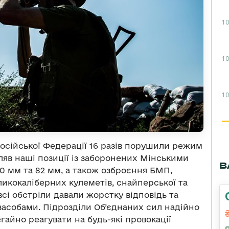
10
10
10
осійської Федерації 16 разів порушили режим
яв наші позиції із заборонених Мінськими
В
0 мм та 82 мм, а також озброєння БМП,
ликокаліберних кулеметів, снайперської та
 всі обстріли давали жорстку відповідь та
асобами. Підрозділи Об’єднаних сил надійно
гайно реагувати на будь-які провокації