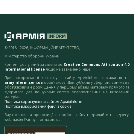
© 2018 - 2026, ІНФОРМАЦІЙНЕ АГЕНТСТВО,
Міністерство оборони України
Контент доступний за ліцензією
Creative Commons Attribution 4.0
International license
якщо не зазначено інше.
При використанні контенту з сайту АрміяInform посилання на
armyinform.com.ua
обов’язкове. Для суб’єктів у сфері онлайн-медіа
обов’язковим є розміщення у першому абзаці матеріалу прямого та
відкритого для пошукових систем гіперпосилання на цитований
матеріал.
Політика користування сайтом АрміяInform
Політика використання файлів cookie
Зауваження та пропозиції по роботі сайту надсилайте на адресу:
webmaster@armyinform.com.ua