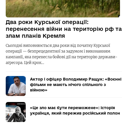
Два роки Курської операції:
перенесення війни на територію рф та
злам планів Кремля
Сьогодні виповнюється два роки від початку Курської
операції — безпрецедентної за задумом і виконанням
кампанії, яка перенесла бойові дії на територію держави-
агресора. Цей крок…
Актор і офіцер Володимир Ращук: «Воєнні
фільми не мають нічого спільного з
війною»
«Це зло має бути переможене»: історія
українця, який пережив російський полон