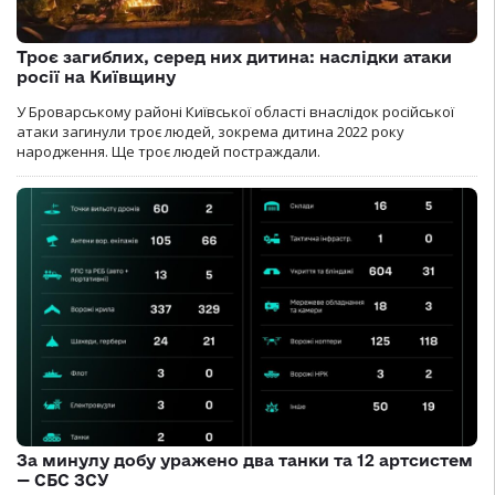
Троє загиблих, серед них дитина: наслідки атаки
росії на Київщину
У Броварському районі Київської області внаслідок російської
атаки загинули троє людей, зокрема дитина 2022 року
народження. Ще троє людей постраждали.
За минулу добу уражено два танки та 12 артсистем
— СБС ЗСУ