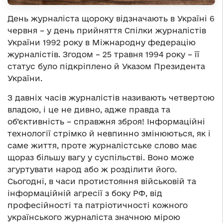
День журналіста щороку відзначають в Україні 6
червня – у день прийняття Спілки журналістів
України 1992 року в Міжнародну федерацію
журналістів. Згодом – 25 травня 1994 року – її
статус було підкріплено й Указом Президента
України.
З давніх часів журналістів називають четвертою
владою, і це не дивно, адже правда та
об’єктивність – справжня зброя! Інформаційні
технології стрімко й невпинно змінюються, як і
саме життя, проте журналістське слово має
щораз більшу вагу у суспільстві. Воно може
згуртувати народ або ж розділити його.
Сьогодні, в часи протистояння військовій та
інформаційній агресії з боку РФ, від
професійності та патріотичності кожного
українського журналіста значною мірою