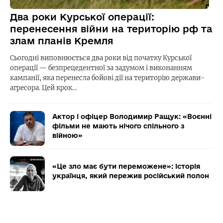
Два роки Курської операції:
перенесення війни на територію рф та
злам планів Кремля
Сьогодні виповнюється два роки від початку Курської
операції — безпрецедентної за задумом і виконанням
кампанії, яка перенесла бойові дії на територію держави-
агресора. Цей крок…
Актор і офіцер Володимир Ращук: «Воєнні
фільми не мають нічого спільного з
війною»
«Це зло має бути переможене»: історія
українця, який пережив російський полон