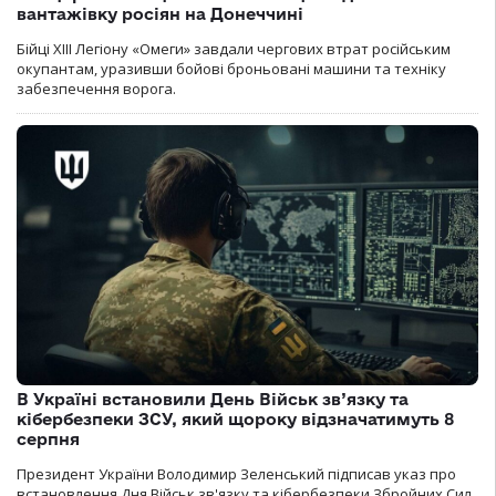
вантажівку росіян на Донеччині
Бійці ХІІІ Легіону «Омеги» завдали чергових втрат російським
окупантам, уразивши бойові броньовані машини та техніку
забезпечення ворога.
В Україні встановили День Військ зв’язку та
кібербезпеки ЗСУ, який щороку відзначатимуть 8
серпня
Президент України Володимир Зеленський підписав указ про
встановлення Дня Військ зв'язку та кібербезпеки Збройних Сил