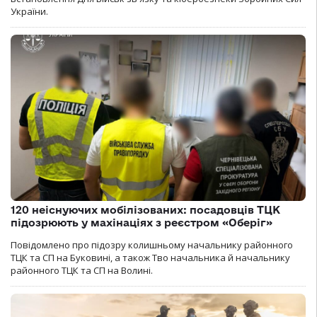
України.
120 неіснуючих мобілізованих: посадовців ТЦК
підозрюють у махінаціях з реєстром «Оберіг»
Повідомлено про підозру колишньому начальнику районного
ТЦК та СП на Буковині, а також Тво начальника й начальнику
районного ТЦК та СП на Волині.