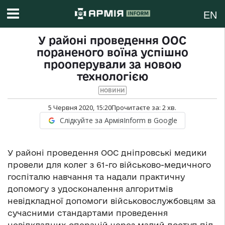
EN
У районі проведення ООС
пораненого воїна успішно
прооперували за новою
технологією
НОВИНИ
5 Червня 2020, 15:20
Прочитаєте за:
2
хв.
Слідкуйте за АрміяInform в Google
У районі проведення ООС дніпровські медики
провели для колег з 61-го військово-медичного
госпіталю навчання та надали практичну
допомогу з удосконалення алгоритмів
невідкладної допомоги військовослужбовцям за
сучасними стандартами проведення