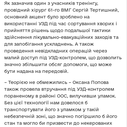
Як зазначив один з учасників тренінгу,
провідний хірург 61-го ВМГ Сергій Тертишний,
основний акцент було зроблено на
використанні УЗД під час сортування хворих і
прийняття рішень щодо подальшої тактики
здійснення лікувально-евакуаційних заходів та
для запобігання ускладнень. А також
проведення невідкладних операцій через
малий доступ під УЗД-контролем, що дозволить
значно збільшити обсяг допомоги, що може
бути надана на передовій.
– Теорією не обмежились – Оксана Попова
також провела втручання під УЗД-контролем
пораненому в районі ООС, вилучивши уламок.
Без цієї технології нам довелося б
транспортувати його з уламком у такій
небезпечній зоні, що значно погіршило б його
стан та могло би призвести до некерованих