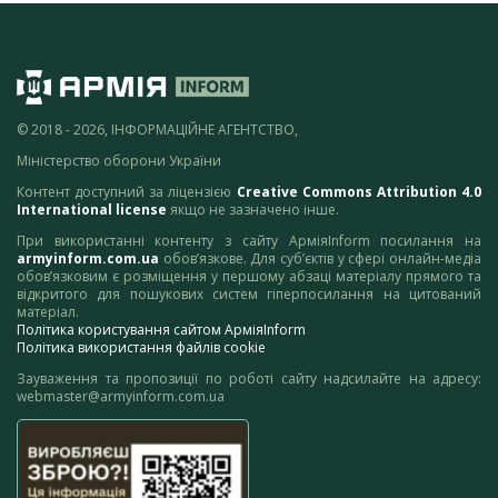
© 2018 - 2026, ІНФОРМАЦІЙНЕ АГЕНТСТВО,
Міністерство оборони України
Контент доступний за ліцензією
Creative Commons Attribution 4.0
International license
якщо не зазначено інше.
При використанні контенту з сайту АрміяInform посилання на
armyinform.com.ua
обов’язкове. Для суб’єктів у сфері онлайн-медіа
обов’язковим є розміщення у першому абзаці матеріалу прямого та
відкритого для пошукових систем гіперпосилання на цитований
матеріал.
Політика користування сайтом АрміяInform
Політика використання файлів cookie
Зауваження та пропозиції по роботі сайту надсилайте на адресу:
webmaster@armyinform.com.ua