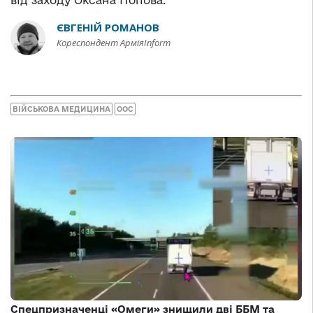
від заходу Оксана Попова.
ЄВГЕНІЙ РОМАНОВ
Кореспондент АрміяInform
ВІЙСЬКОВА МЕДИЦИНА
ООС
Спецпризначенці «Омеги» знищили дві ББМ та