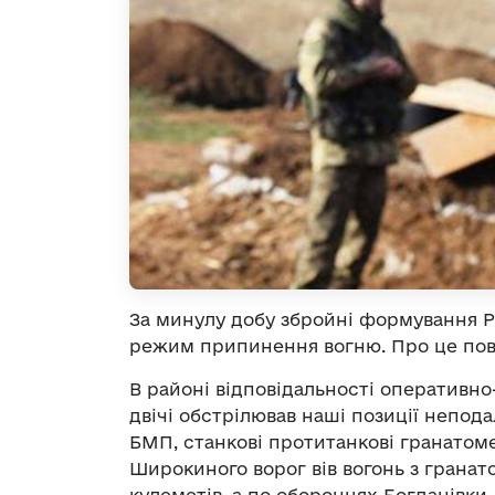
За минулу добу збройні формування Р
режим припинення вогню. Про це по
В районі відповідальності оперативно
двічі обстрілював наші позиції непод
БМП, станкові протитанкові гранатоме
Широкиного ворог вів вогонь з гранат