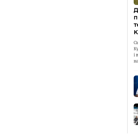
Д
п
т
К
С
К
і 
н