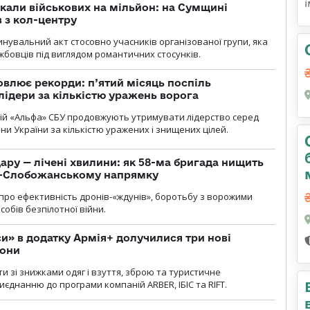
укали військових на мільйон: на Сумщині
 з кол-центру
нувальний акт стосовно учасників організованої групи, яка
бовців під виглядом романтичних стосунків.
влює рекорди: п’ятий місяць поспіль
лідери за кількістю уражень ворога
цій «Альфа» СБУ продовжують утримувати лідерство серед
ни України за кількістю уражених і знищених цілей.
ару — лічені хвилини: як 58-ма бригада нищить
о-Слобожанському напрямку
и про ефективність дронів-«ждунів», боротьбу з ворожими
обів безпілотної війни.
» в додатку Армія+ долучилися три нові
рони
и зі знижками одяг і взуття, зброю та туристичне
єднанню до програми компаній ARBER, ІБІС та RIFT.