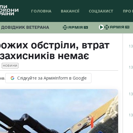
ГОЛОВНА
ВАКАНСІЇ
СОЦЗАХИСТ
ПРО 
ДОВІДНИК ВЕТЕРАНА
рожих обстріли, втрат
13
захисників немає
НОВИНИ
13
Слідкуйте за АрміяInform в Google
хв.
13
13