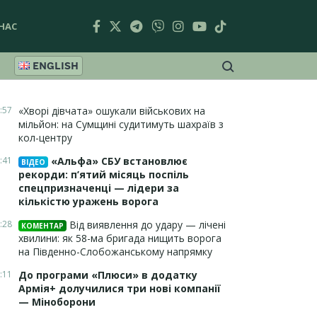
НАС
ENGLISH
:57
«Хворі дівчата» ошукали військових на
мільйон: на Сумщині судитимуть шахраїв з
кол-центру
:41
«Альфа» СБУ встановлює
ВІДЕО
рекорди: п’ятий місяць поспіль
спецпризначенці — лідери за
кількістю уражень ворога
:28
Від виявлення до удару — лічені
КОМЕНТАР
хвилини: як 58-ма бригада нищить ворога
на Південно-Слобожанському напрямку
:11
До програми «Плюси» в додатку
Армія+ долучилися три нові компанії
— Міноборони