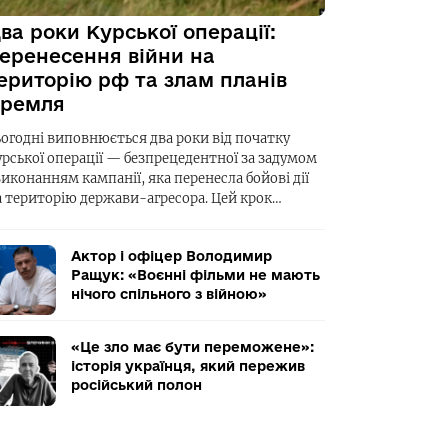
ва роки Курської операції:
еренесення війни на
ериторію рф та злам планів
ремля
ьогодні виповнюється два роки від початку
урської операції — безпрецедентної за задумом
виконанням кампанії, яка перенесла бойові дії
а територію держави-агресора. Цей крок…
Актор і офіцер Володимир
Ращук: «Воєнні фільми не мають
нічого спільного з війною»
«Це зло має бути переможене»:
історія українця, який пережив
російський полон