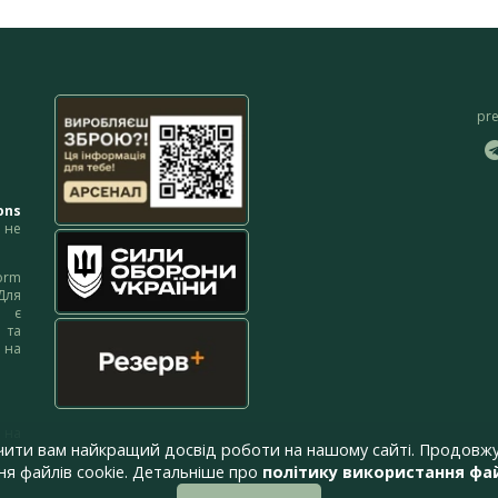
pr
ons
не
orm
Для
м є
 та
 на
 на
чити вам найкращий досвід роботи на нашому сайті. Продовжу
я файлів cookie. Детальніше про
політику використання фай