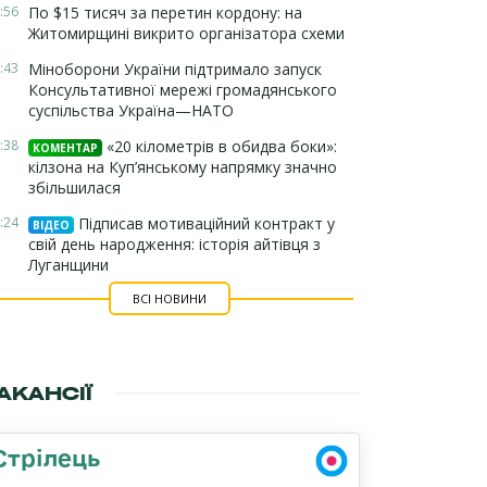
:56
По $15 тисяч за перетин кордону: на
Житомирщині викрито організатора схеми
:43
Міноборони України підтримало запуск
Консультативної мережі громадянського
суспільства Україна—НАТО
:38
«20 кілометрів в обидва боки»:
КОМЕНТАР
кілзона на Куп’янському напрямку значно
збільшилася
:24
Підписав мотиваційний контракт у
ВІДЕО
свій день народження: історія айтівця з
Луганщини
ВСІ НОВИНИ
АКАНСІЇ
Стрілець