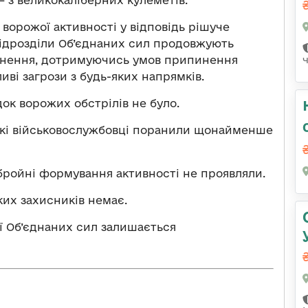
– з великокаліберних кулеметів.
ворожої активності у відповідь рішуче
Підрозділи Об’єднаних сил продовжують
ткнення, дотримуючись умов припинення
иві загрози з будь-яких напрямків.
ок ворожих обстрілів не було.
ські військовослужбовці поранили щонайменше
збройні формування активності не проявляли.
ких захисників немає.
ї Об’єднаних сил залишається