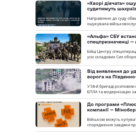
«Хворі дівчата» ош
судитимуть шахраїв
Направлено до суду обви
ошукувала військовослуж
«Альфа» СБУ встано
спецпризначенці — 
Бійці Центру спецопера
усіх складових Сил оборо
Від виявлення до уд
ворога на Південн
У 58-й бригаді розповіл
БПЛА та модернізацію зас
До програми «Плюси
компанії — Мінобо
Військові можуть купуват
спорядження завдяки при