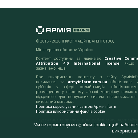
© 2018 - 2026, ІНФОРМАЦІЙНЕ АГЕНТСТВО,
Міністерство оборони України
Контент доступний за ліцензією
Creative Comm
Attribution 4.0 International license
якщо 
зазначено інше.
При використанні контенту з сайту АрміяInf
посилання на
armyinform.com.ua
обов’язкове. 
суб’єктів у сфері онлайн-медіа обов’язкови
розміщення у першому абзаці матеріалу прямого
відкритого для пошукових систем гіперпосилання
цитований матеріал.
Політика користування сайтом АрміяInform
Політика використання файлів cookie
Зауваження та пропозиції по роботі сайту надсилайте
Ми використовуємо файли cookie, щоб забезпе
адресу:
webmaster@armyinform.com.ua
використанн