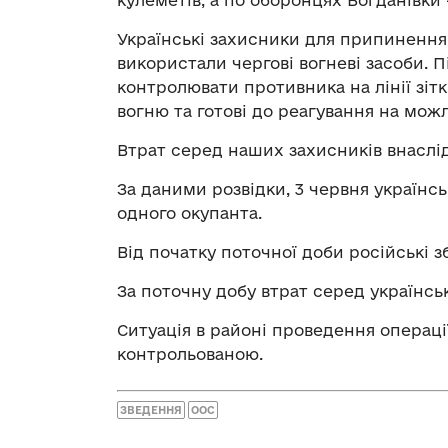
кулеметів, а по оборонцях Богданівки 
Українські захисники для припинення 
використали чергові вогневі засоби. 
контролювати противника на лінії зі
вогню та готові до реагування на можл
Втрат серед наших захисників внаслід
За даними розвідки, 3 червня україн
одного окупанта.
Від початку поточної доби російські 
За поточну добу втрат серед українсь
Ситуація в районі проведення операці
контрольованою.
ЗВЕДЕННЯ
ООС