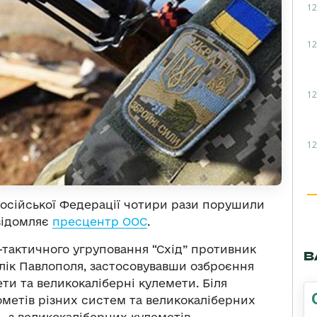
12
12
12
12
осійської Федерації чотири рази порушили
відомляє
пресцентр ООС
.
-тактичного угруповання “Схід” противник
В
алік Павлополя, застосовувавши озброєння
ти та великокаліберні кулемети. Біля
ометів різних систем та великокаліберних