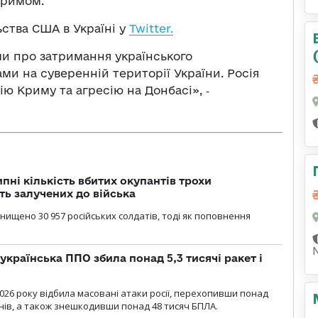
Кримом.
ства США в Україні у
Twitter.
и про затримання українського
и на суверенній території України. Росія
ю Криму та агресію на Донбасі», ‑
ипні кількість вбитих окупантів трохи
ть залучених до війська
нищено 30 957 російських солдатів, тоді як поповнення
українська ППО збила понад 5,3 тисячі ракет і
2026 року відбила масовані атаки росії, перехопивши понад
онів, а також знешкодивши понад 48 тисяч БПЛА.