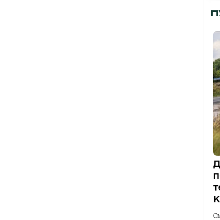
П
Д
п
т
К
С