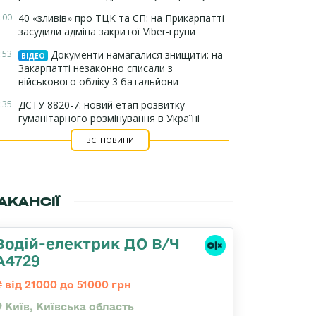
:00
40 «зливів» про ТЦК та СП: на Прикарпатті
засудили адміна закритої Viber-групи
:53
Документи намагалися знищити: на
ВІДЕО
Закарпатті незаконно списали з
військового обліку 3 батальйони
:35
ДСТУ 8820-7: новий етап розвитку
гуманітарного розмінування в Україні
ВСІ НОВИНИ
АКАНСІЇ
Водій-електрик ДО В/Ч
А4729
від 21000 до 51000 грн
Київ, Київська область