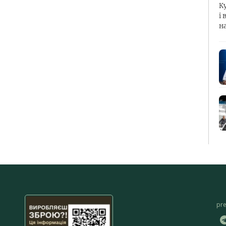
К
і 
н
pr