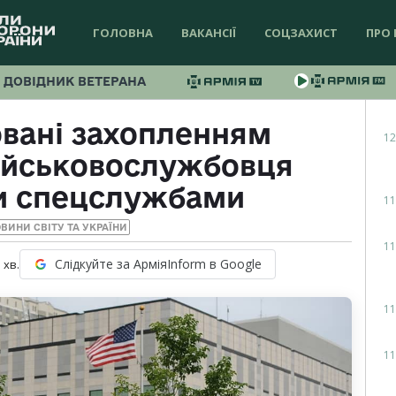
ГОЛОВНА
ВАКАНСІЇ
СОЦЗАХИСТ
ПРО 
ДОВІДНИК ВЕТЕРАНА
вані захопленням
12
військовослужбовця
и спецслужбами
11
ВИНИ СВІТУ ТА УКРАЇНИ
11
Слідкуйте за АрміяInform в Google
1
хв.
11
11