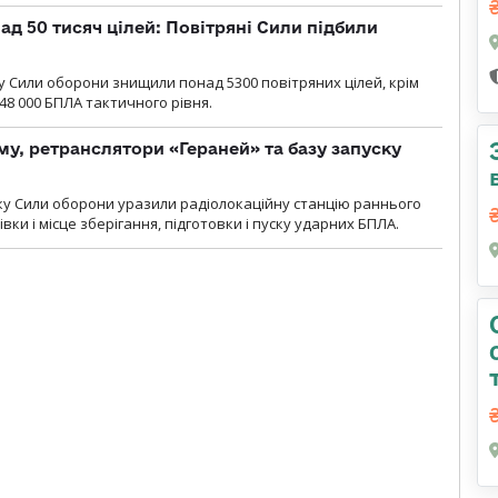
ад 50 тисяч цілей: Повітряні Сили підбили
у Cили оборони знищили понад 5300 повітряних цілей, крім
48 000 БПЛА тактичного рівня.
у, ретранслятори «Гераней» та базу запуску
року Сили оборони уразили радіолокаційну станцію раннього
ки і місце зберігання, підготовки і пуску ударних БПЛА.