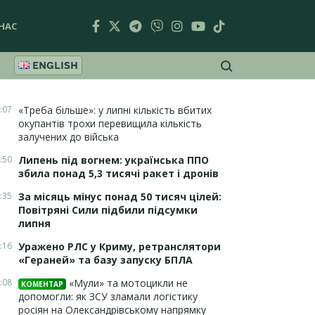
НАС
ENGLISH
:07
«Треба більше»: у липні кількість вбитих
окупантів трохи перевищила кількість
залучених до війська
:50
Липень під вогнем: українська ППО
збила понад 5,3 тисячі ракет і дронів
:35
За місяць мінус понад 50 тисяч цілей:
Повітряні Сили підбили підсумки
липня
:16
Уражено РЛС у Криму, ретранслятори
«Гераней» та базу запуску БПЛА
:08
«Мули» та мотоцикли не
КОМЕНТАР
допомогли: як ЗСУ зламали логістику
росіян на Олександрівському напрямку