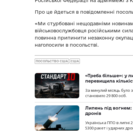
Російської Федерації на адмінмежі з 
Про це йдеться в повідомленні посоль
«Ми стурбовані нещодавніми новинам
військовослужбовця російськими силам
повинна припинити незаконну окупаці
наголосили в посольстві.
ПОСОЛЬСТВО США
США
«Треба більше»: у л
перевищила кількіс
За минулий місяць було з
становило 29 800 осіб.
Липень під вогнем: 
дронів
Українська ППО в липні 
5300 ракет і ударних др