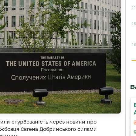
11
10
10
В
или стурбованість через новини про
ужбовця Євгена Добринського силами