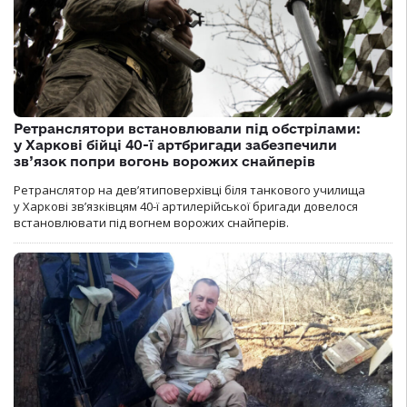
Ретранслятори встановлювали під обстрілами:
у Харкові бійці 40-ї артбригади забезпечили
зв’язок попри вогонь ворожих снайперів
Ретранслятор на дев’ятиповерхівці біля танкового училища
у Харкові зв’язківцям 40-ї артилерійської бригади довелося
встановлювати під вогнем ворожих снайперів.