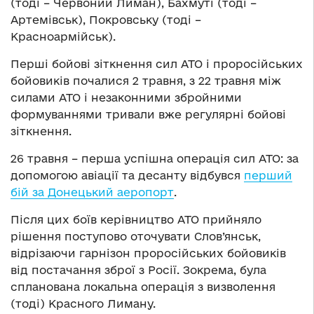
(тоді – Червоний Лиман), Бахмуті (тоді –
Артемівськ), Покровську (тоді –
Красноармійськ).
Перші бойові зіткнення сил АТО і проросійських
бойовиків почалися 2 травня, з 22 травня між
силами АТО і незаконними збройними
формуваннями тривали вже регулярні бойові
зіткнення.
26 травня – перша успішна операція сил АТО: за
допомогою авіації та десанту відбувся
перший
бій за Донецький аеропорт
.
Після цих боїв керівництво АТО прийняло
рішення поступово оточувати Слов’янськ,
відрізаючи гарнізон проросійських бойовиків
від постачання зброї з Росії. Зокрема, була
спланована локальна операція з визволення
(тоді) Красного Лиману.