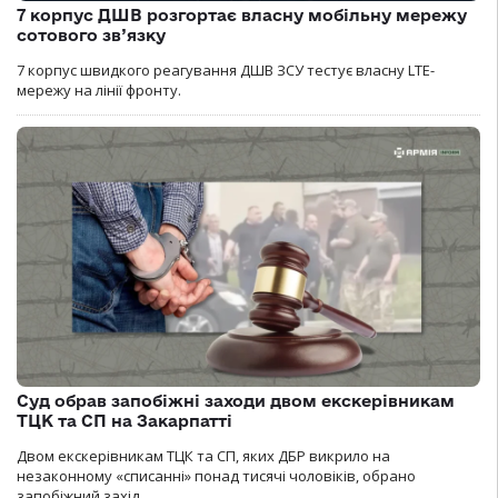
7 корпус ДШВ розгортає власну мобільну мережу
сотового зв’язку
7 корпус швидкого реагування ДШВ ЗСУ тестує власну LTE-
мережу на лінії фронту.
Суд обрав запобіжні заходи двом екскерівникам
ТЦК та СП на Закарпатті
Двом екскерівникам ТЦК та СП, яких ДБР викрило на
незаконному «списанні» понад тисячі чоловіків, обрано
запобіжний захід.