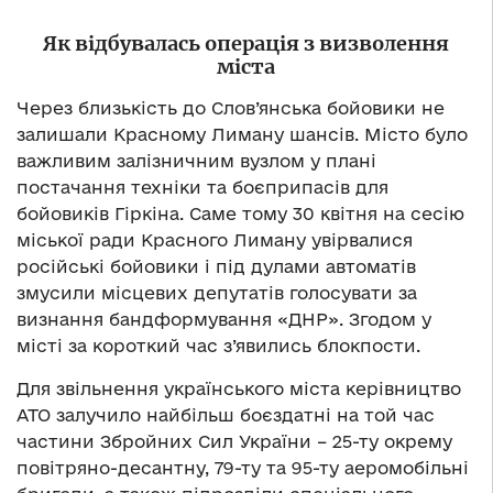
Як відбувалась операція з визволення
міста
Через близькість до Слов’янська бойовики не
залишали Красному Лиману шансів. Місто було
важливим залізничним вузлом у плані
постачання техніки та боєприпасів для
бойовиків Гіркіна. Саме тому 30 квітня на сесію
міської ради Красного Лиману увірвалися
російські бойовики і під дулами автоматів
змусили місцевих депутатів голосувати за
визнання бандформування «ДНР». Згодом у
місті за короткий час з’явились блокпости.
Для звільнення українського міста керівництво
АТО залучило найбільш боєздатні на той час
частини Збройних Сил України – 25-ту окрему
повітряно-десантну, 79-ту та 95-ту аеромобільні