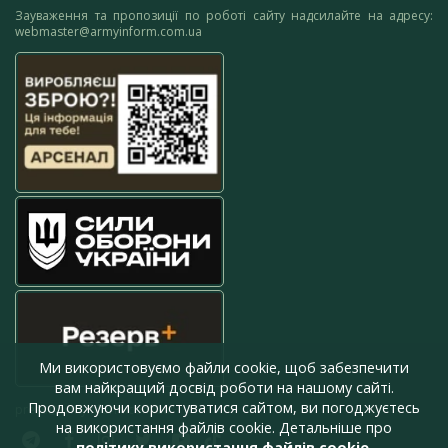
Зауваження та пропозиції по роботі сайту надсилайте на адресу:
webmaster@armyinform.com.ua
Ми використовуємо файли cookie, щоб забезпечити
вам найкращий досвід роботи на нашому сайті.
Продовжуючи користуватися сайтом, ви погоджуєтесь
press@armyinform.com.ua
на використання файлів cookie. Детальніше про
політику використання файлів cookie
.