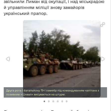
звільнили Лиман від окупації, і над міськрадою
й управлінням міліції знову замайорів
український прапор.
Друга рота 1 батальйону 79-ї оамебр під командуванням капітана з
позивним «Шквал» висувається на штурм.