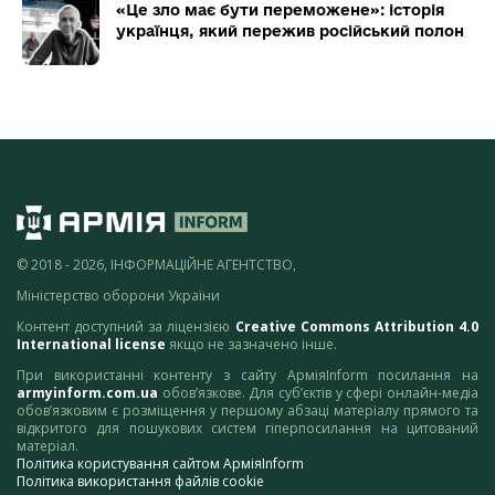
«Це зло має бути переможене»: історія
українця, який пережив російський полон
© 2018 - 2026, ІНФОРМАЦІЙНЕ АГЕНТСТВО,
Міністерство оборони України
Контент доступний за ліцензією
Creative Commons Attribution 4.0
International license
якщо не зазначено інше.
При використанні контенту з сайту АрміяInform посилання на
armyinform.com.ua
обов’язкове. Для суб’єктів у сфері онлайн-медіа
обов’язковим є розміщення у першому абзаці матеріалу прямого та
відкритого для пошукових систем гіперпосилання на цитований
матеріал.
Політика користування сайтом АрміяInform
Політика використання файлів cookie