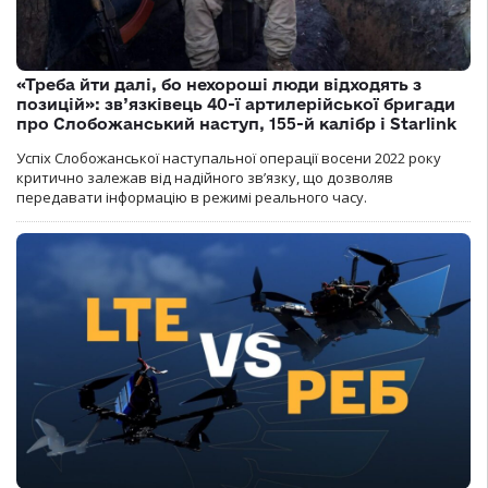
«Треба йти далі, бо нехороші люди відходять з
позицій»: зв’язківець 40-ї артилерійської бригади
про Слобожанський наступ, 155-й калібр і Starlink
Успіх Слобожанської наступальної операції восени 2022 року
критично залежав від надійного зв’язку, що дозволяв
передавати інформацію в режимі реального часу.