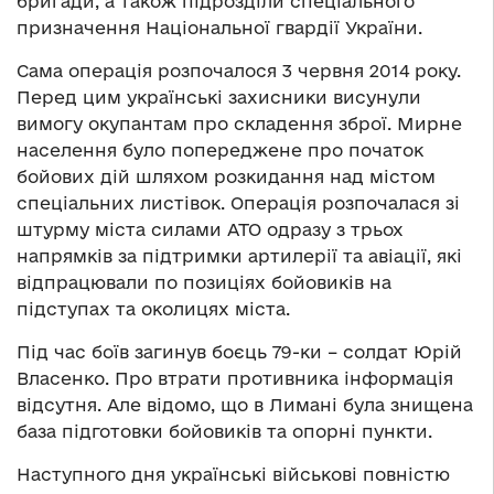
бригади, а також підрозділи спеціального
призначення Національної гвардії України.
Сама операція розпочалося 3 червня 2014 року.
Перед цим українські захисники висунули
вимогу окупантам про складення зброї. Мирне
населення було попереджене про початок
бойових дій шляхом розкидання над містом
спеціальних листівок. Операція розпочалася зі
штурму міста силами АТО одразу з трьох
напрямків за підтримки артилерії та авіації, які
відпрацювали по позиціях бойовиків на
підступах та околицях міста.
Під час боїв загинув боєць 79-ки – солдат Юрій
Власенко. Про втрати противника інформація
відсутня. Але відомо, що в Лимані була знищена
база підготовки бойовиків та опорні пункти.
Наступного дня українські військові повністю