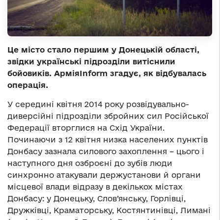
Це місто стало першим у Донецькій області,
звідки українські підрозділи витіснили
бойовиків. Армія
Inform
згадує, як відбувалась
операція.
У середині квітня 2014 року розвідувально-
диверсійні підрозділи збройних сил Російської
Федерації вторглися на Схід України.
Починаючи з 12 квітня низка населених пунктів
Донбасу зазнала силового захоплення – цього і
наступного дня озброєні до зубів люди
синхронно атакували держустанови й органи
місцевої влади відразу в декількох містах
Донбасу: у Донецьку, Слов’янську, Горлівці,
Дружківці, Краматорську, Костянтинівці, Лимані