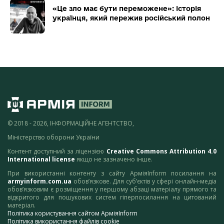
«Це зло має бути переможене»: історія
українця, який пережив російський полон
© 2018 - 2026, ІНФОРМАЦІЙНЕ АГЕНТСТВО,
Міністерство оборони України
Контент доступний за ліцензією
Creative Commons Attribution 4.0
International license
якщо не зазначено інше.
При використанні контенту з сайту АрміяInform посилання на
armyinform.com.ua
обов’язкове. Для суб’єктів у сфері онлайн-медіа
обов’язковим є розміщення у першому абзаці матеріалу прямого та
відкритого для пошукових систем гіперпосилання на цитований
матеріал.
Політика користування сайтом АрміяInform
Політика використання файлів cookie