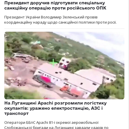
Президент доручив підготувати спеціальну
санкційну операцію проти російського ОПК
Президент України Володимир Зеленський провів
координаційну нараду щодо санкційної політики проти росії.
На Луганщині Apachi розгромили логістику
окупантів: уражено електростанцію, АЗС і
транспорт
Оператори ББпС Apachi 81-ї окремої аеромобільної
Слобожанської бригади на Луганщині завдали ударів по