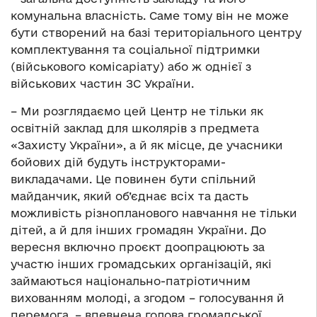
комунальна власність. Саме тому він не може
бути створений на базі територіального центру
комплектування та соціальної підтримки
(військового комісаріату) або ж однієї з
військових частин ЗС України.
– Ми розглядаємо цей Центр не тільки як
освітній заклад для школярів з предмета
«Захисту України», а й як місце, де учасники
бойових дій будуть інструкторами-
викладачами. Це повинен бути спільний
майданчик, який об’єднає всіх та дасть
можливість різнопланового навчання не тільки
дітей, а й для інших громадян України. До
вересня включно проєкт доопрацюють за
участю інших громадських організацій, які
займаються національно-патріотичним
вихованням молоді, а згодом – голосування й
перемога, – впевнена голова громадської