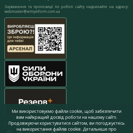
Зауваження та пропозиції по роботі сайту надсилайте на адресу:
webmaster@armyinform.com.ua
Ми використовуємо файли cookie, щоб забезпечити
вам найкращий досвід роботи на нашому сайті.
Продовжуючи користуватися сайтом, ви погоджуєтесь
press@armyinform.com.ua
на використання файлів cookie. Детальніше про