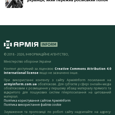
українця, який пережив російський полон
© 2018 - 2026, ІНФОРМАЦІЙНЕ АГЕНТСТВО,
Міністерство оборони України
Контент доступний за ліцензією
Creative Commons Attribution 4.0
International license
якщо не зазначено інше.
При використанні контенту з сайту АрміяInform посилання на
armyinform.com.ua
обов’язкове. Для суб’єктів у сфері онлайн-медіа
обов’язковим є розміщення у першому абзаці матеріалу прямого та
відкритого для пошукових систем гіперпосилання на цитований
матеріал.
Політика користування сайтом АрміяInform
Політика використання файлів cookie
Зауваження та пропозиції по роботі сайту надсилайте на адресу: