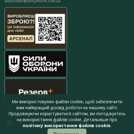
webmaster@armyinform.com.ua
Ми використовуємо файли cookie, щоб забезпечити
вам найкращий досвід роботи на нашому сайті.
Продовжуючи користуватися сайтом, ви погоджуєтесь
press@armyinform.com.ua
на використання файлів cookie. Детальніше про
політику використання файлів cookie
.