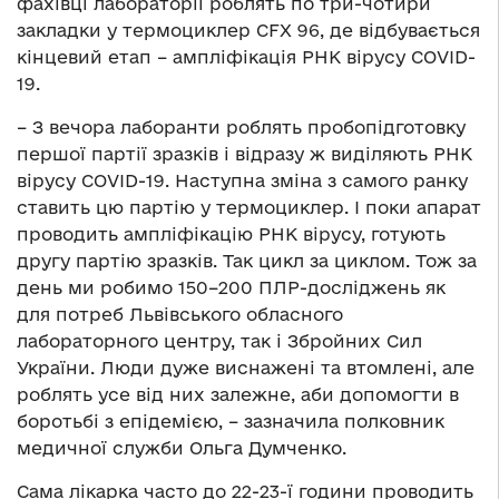
фахівці лабораторії роблять по три-чотири
закладки у термоциклер CFX 96, де відбувається
кінцевий етап – ампліфікація РНК вірусу COVID-
19.
– З вечора лаборанти роблять пробопідготовку
першої партії зразків і відразу ж виділяють РНК
вірусу COVID-19. Наступна зміна з самого ранку
ставить цю партію у термоциклер. І поки апарат
проводить ампліфікацію РНК вірусу, готують
другу партію зразків. Так цикл за циклом. Тож за
день ми робимо 150–200 ПЛР-досліджень як
для потреб Львівського обласного
лабораторного центру, так і Збройних Сил
України. Люди дуже виснажені та втомлені, але
роблять усе від них залежне, аби допомогти в
боротьбі з епідемією, – зазначила полковник
медичної служби Ольга Думченко.
Сама лікарка часто до 22-23-ї години проводить