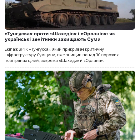
«Тунгуска» проти «Шахедів» і «Орланів»: як
українські зенітники захищають Суми
Екіпаж ЗРГК «Тунгуска», який прикриває критичну
інфраструктуру Сумщини, вже знищив понад 30 ворожих
повітряних цілей, зокрема «Шахеди» й «Орлани».