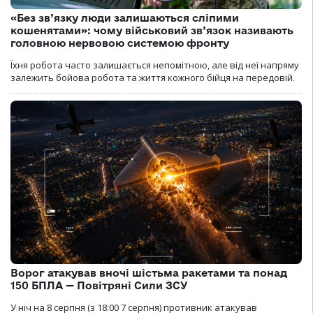
«Без зв’язку люди залишаються сліпими
кошенятами»: чому військовий зв’язок називають
головною нервовою системою фронту
Їхня робота часто залишається непомітною, але від неї напряму
залежить бойова робота та життя кожного бійця на передовій.
Ворог атакував вночі шістьма ракетами та понад
150 БПЛА — Повітряні Сили ЗСУ
У ніч на 8 серпня (з 18:00 7 серпня) противник атакував