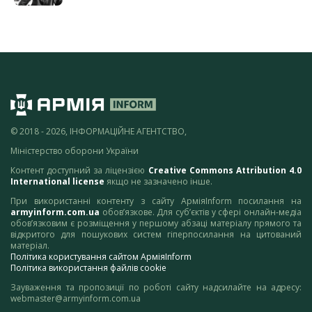
© 2018 - 2026, ІНФОРМАЦІЙНЕ АГЕНТСТВО,
Міністерство оборони України
Контент доступний за ліцензією
Creative Commons Attribution 4.0
International license
якщо не зазначено інше.
При використанні контенту з сайту АрміяInform посилання на
armyinform.com.ua
обов’язкове. Для суб’єктів у сфері онлайн-медіа
обов’язковим є розміщення у першому абзаці матеріалу прямого та
відкритого для пошукових систем гіперпосилання на цитований
матеріал.
Політика користування сайтом АрміяInform
Політика використання файлів cookie
Зауваження та пропозиції по роботі сайту надсилайте на адресу:
webmaster@armyinform.com.ua