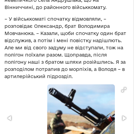
невеличкого села Андрушівка, що на
Вінниччині, до районного військкомату.
– У військкоматі спочатку відмовляли, –
розповідає Олександр, брат Володимира
Мовчанюка. – Казали, щоби спочатку один брат
відслужив, а потім і мені повістку надішлють.
Але ми від свого задуму не відступали, тож на
полігон поїхали разом. Щоправда, після
полігону наші з братом шляхи розійшлись. Я за
розподілом потрапив до морпіхів, а Володя – в
артилерійський підрозділ.