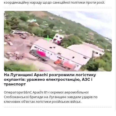
координаційну нараду щодо санкційної політики проти росії.
На Луганщині Apachi розгромили логістику
окупантів: уражено електростанцію, АЗС і
транспорт
Оператори ББпС Apachi 81-ї окремої аеромобільної
Слобожанської бригади на Луганщині завдали ударів по
ключових об’єктах логістики російських військ.