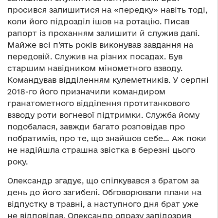
просився залишитися на «передку» навіть тоді,
коли його підрозділ ішов на ротацію. Писав
рапорт із проханням залишити й служив далі.
Майже всі п’ять років виконував завдання на
передовій. Служив на різних посадах. Був
старшим навідником мінометного взводу.
Командував відділенням кулеметників. У серпні
2018-го його призначили командиром
гранатометного відділення протитанкового
взводу роти вогневої підтримки. Служба йому
подобалася, завжди багато розповідав про
побратимів, про те, що знайшов себе… Аж поки
не надійшла страшна звістка в березні цього
року.
Олександр згадує, що спілкувався з братом за
день до його загибелі. Обговорювали плани на
відпустку в травні, а наступного дня брат уже
не відповідав. Олександр одразу запідозрив