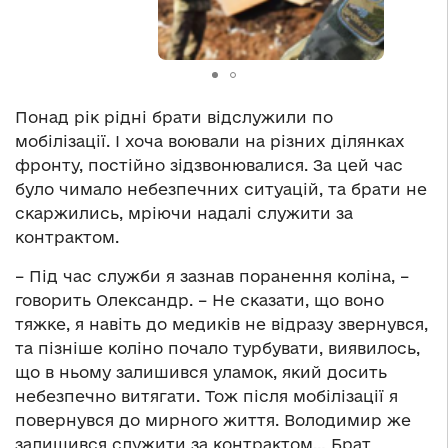
Понад рік рідні брати відслужили по
мобілізації. І хоча воювали на різних ділянках
фронту, постійно зідзвонювалися. За цей час
було чимало небезпечних ситуацій, та брати не
скаржились, мріючи надалі служити за
контрактом.
– Під час служби я зазнав поранення коліна, –
говорить Олександр. – Не сказати, що воно
тяжке, я навіть до медиків не відразу звернувся,
та пізніше коліно почало турбувати, виявилось,
що в ньому залишився уламок, який досить
небезпечно витягати. Тож після мобілізації я
повернувся до мирного життя. Володимир же
залишився служити за контрактом… Брат