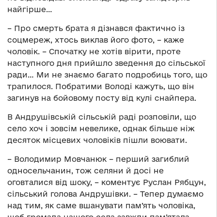
найгірше…
– Про смерть брата я дізнався фактично із
соцмереж, хтось виклав його фото, – каже
чоловік. – Спочатку не хотів вірити, проте
наступного дня прийшло зведення до сільської
ради… Ми не знаємо багато подробиць того, що
трапилося. Побратими Володі кажуть, що він
загинув на бойовому посту від кулі снайпера.
В Андрушівській сільській раді розповіли, що
село хоч і зовсім невелике, однак більше ніж
десяток місцевих чоловіків пішли воювати.
– Володимир Мовчанюк – перший загиблий
односельчанин, тож селяни й досі не
оговталися від шоку, – коментує Руслан Рябцун,
сільський голова Андрушівки. – Тепер думаємо
над тим, як саме вшанувати пам’ять чоловіка,