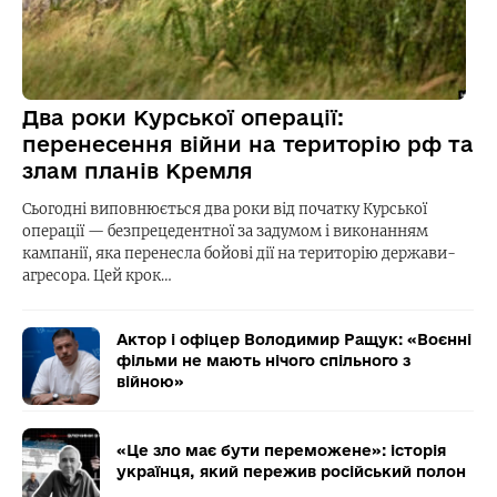
Два роки Курської операції:
перенесення війни на територію рф та
злам планів Кремля
Сьогодні виповнюється два роки від початку Курської
операції — безпрецедентної за задумом і виконанням
кампанії, яка перенесла бойові дії на територію держави-
агресора. Цей крок…
Актор і офіцер Володимир Ращук: «Воєнні
фільми не мають нічого спільного з
війною»
«Це зло має бути переможене»: історія
українця, який пережив російський полон