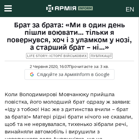
EN
Брат за брата: «Ми в один день
пішли воювати… тільки я
повернувся, хоч і з уламком у нозі,
а старший брат – ні…»
LIFE STORY: ІСТОРІЇ ВІЙСЬКОВИХ
ПУБЛІКАЦІЇ
2 Червня 2020, 16:07
Прочитаєте за:
3
хв.
Слідкуйте за АрміяInform в Google
Коли Володимирові Мовчанюку прийшла
повістка, його молодший брат одразу ж заявив:
«Іду з тобою! Нас же з дитинства вчили – брат
за брата!» Матері рідні брати нічого не сказали,
щоб та не нервувалася, тихенько зібрали речі,
винайняли автомобіль і вирушили з