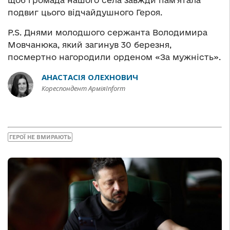
щоб громада нашого села завжди пам’ятала
подвиг цього відчайдушного Героя.
P.S. Днями молодшого сержанта Володимира
Мовчанюка, який загинув 30 березня,
посмертно нагородили орденом «За мужність».
АНАСТАСІЯ ОЛЕХНОВИЧ
Кореспондент АрміяInform
ГЕРОЇ НЕ ВМИРАЮТЬ