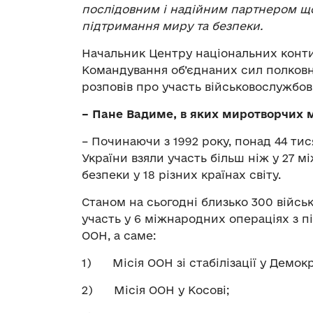
послідовним і надійним партнером що
підтримання миру та безпеки.
Начальник Центру національних конти
Командування об’єднаних сил полковн
розповів про участь військовослужбов
– Пане Вадиме, в яких миротворчих м
– Починаючи з 1992 року, понад 44 ти
України взяли участь більш ніж у 27 
безпеки у 18 різних країнах світу.
Станом на сьогодні близько 300 війс
участь у 6 міжнародних операціях з 
ООН, а саме:
1) Місія ООН зі стабілізації у Демок
2) Місія ООН у Косові;