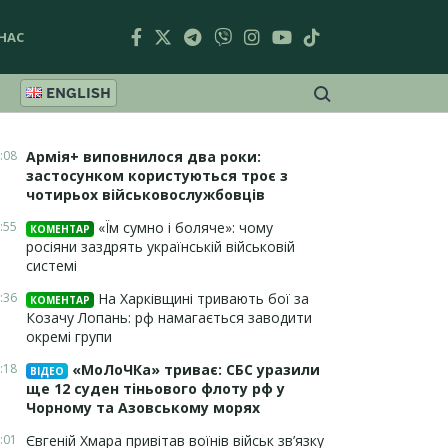
НАС
ENGLISH
:08
Армія+ виповнилося два роки:
застосунком користуються троє з
чотирьох військовослужбовців
:55
«Їм сумно і боляче»: чому
КОМЕНТАР
росіяни заздрять українській військовій
системі
:36
На Харківщині тривають бої за
КОМЕНТАР
Козачу Лопань: рф намагається заводити
окремі групи
:18
«МоЛоЧКа» триває: СБС уразили
ВІДЕО
ще 12 суден тіньового флоту рф у
Чорному та Азовському морях
:01
Євгеній Хмара привітав воїнів військ зв’язку