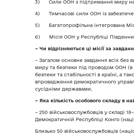
3) Сили ООН з підтримання миру на 
4) Тимчасові сили ООН із забезпечен
5) Багатопрофільна інтегрована Місія
6) Місія ООН у Республіці Південни
– Чи відрізняються ці місії за завда
– Загалом основне завдання всіх без
миру та безпеки під проводом ООН (в 
безпеки та стабільності в країні, а т
впровадження демократичного управлі
сусідніми державами.
– Яка кількість особового складу в н
– 250 військовослужбовців у складі 18
Демократичній Республіці Конго (нац
Близько 50 військовослужбовців (нац