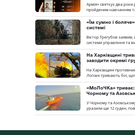
Армія+ святкує два роки 
пройденим навчанням та
«Їм сумно і боляче»
системі
Віктор Трегубов заявив, 
системи управління та в
На Харківщині трив
заводити окремі гр
На Харківщині противник
Лопані тривають бої, щоб
«МоЛоЧКа» триває: 
Чорному та Азовсь
У Чорному та Азовському
уразили ще 12 суден, пов