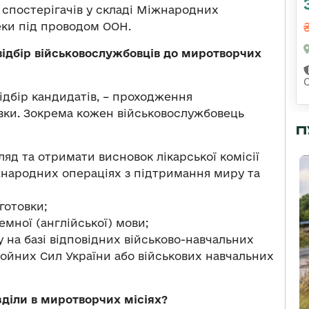
 спостерігачів у складі Міжнародних
еки під проводом ООН.
відбір військовослужбовців до миротворчих
ідбір кандидатів, – проходження
вки. Зокрема кожен військовослужбовець
П
яд та отримати висновок лікарської комісії
жнародних операціях з підтримання миру та
готовки;
емної (англійської) мови;
 на базі відповідних військово-навчальних
ройних Сил України або військових навчальних
зділи в миротворчих місіях?