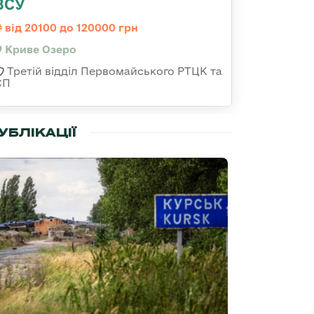
ЗСУ
від 20100 до 120000 грн
Криве Озеро
Третій відділ Первомайського РТЦК та
СП
УБЛІКАЦІЇ