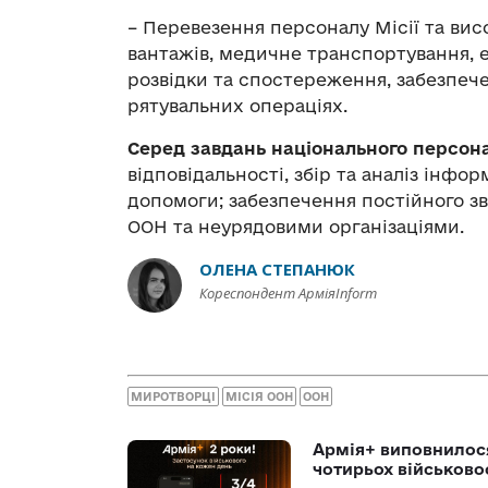
– Перевезення персоналу Місії та ви
вантажів, медичне транспортування, е
розвідки та спостереження, забезпечен
рятувальних операціях.
Серед завдань національного персон
відповідальності, збір та аналіз інфор
допомоги; забезпечення постійного зв
ООН та неурядовими організаціями.
ОЛЕНА СТЕПАНЮК
Кореспондент АрміяInform
МИРОТВОРЦІ
МІСІЯ ООН
ООН
Армія+ виповнилося
чотирьох військов