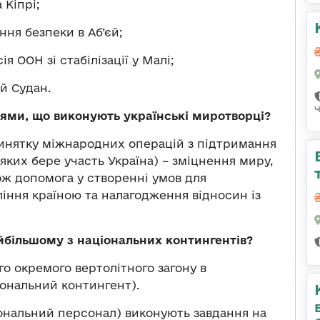
Кіпрі;
ня безпеки в Аб’єй;
 ООН зі стабілізації у Малі;
й Судан.
ннями, що виконують українські миротворці?
 винятку міжнародних операцій з підтримання
яких бере участь Україна) – зміцнення миру,
акож допомога у створенні умов для
ння країною та налагодження відносин із
айбільшому з національних контингентів?
-го окремого вертолітного загону в
іональний контингент).
іональний персонал) виконують завдання на