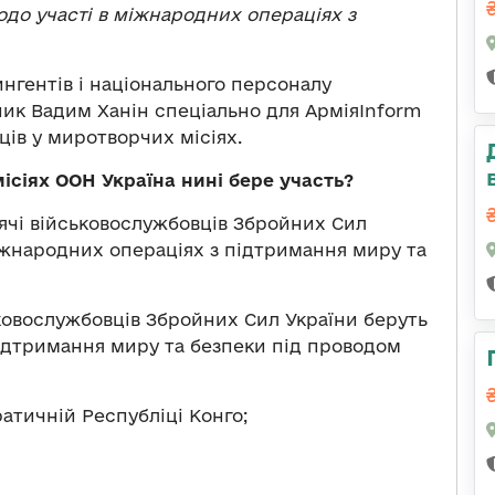
до участі в міжнародних операціях з
нгентів і національного персоналу
ик Вадим Ханін спеціально для АрміяInform
ців у миротворчих місіях.
ісіях ООН Україна нині бере участь?
сячі військовослужбовців Збройних Сил
міжнародних операціях з підтримання миру та
ьковослужбовців Збройних Сил України беруть
підтримання миру та безпеки під проводом
ратичній Республіці Конго;