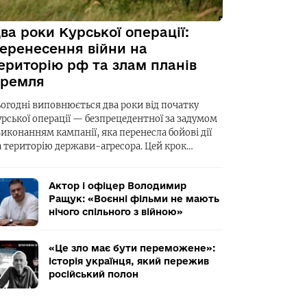
ва роки Курської операції:
еренесення війни на
ериторію рф та злам планів
ремля
ьогодні виповнюється два роки від початку
урської операції — безпрецедентної за задумом
виконанням кампанії, яка перенесла бойові дії
а територію держави-агресора. Цей крок…
Актор і офіцер Володимир
Ращук: «Воєнні фільми не мають
нічого спільного з війною»
«Це зло має бути переможене»:
історія українця, який пережив
російський полон