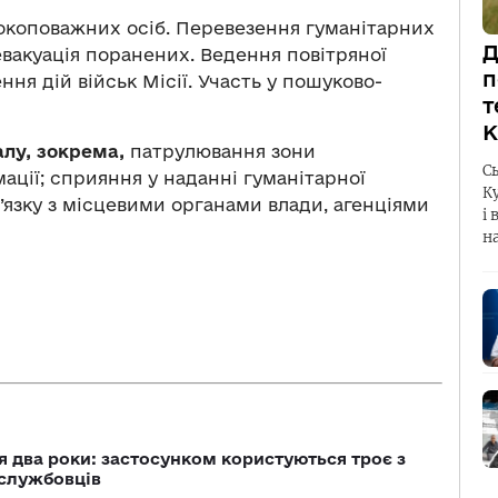
сокоповажних осіб. Перевезення гуманітарних
Д
вакуація поранених. Ведення повітряної
п
ня дій військ Місії. Участь у пошуково-
т
К
алу, зокрема,
патрулювання зони
С
мації; сприяння у наданні гуманітарної
К
’язку з місцевими органами влади, агенціями
і 
н
 два роки: застосунком користуються троє з
ослужбовців