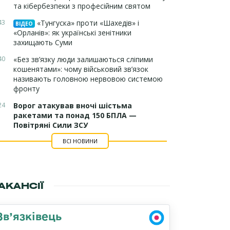
та кібербезпеки з професійним святом
43
«Тунгуска» проти «Шахедів» і
ВІДЕО
«Орланів»: як українські зенітники
захищають Суми
40
«Без зв’язку люди залишаються сліпими
кошенятами»: чому військовий зв’язок
називають головною нервовою системою
фронту
24
Ворог атакував вночі шістьма
ракетами та понад 150 БПЛА —
Повітряні Сили ЗСУ
ВСІ НОВИНИ
АКАНСІЇ
Зв’язківець