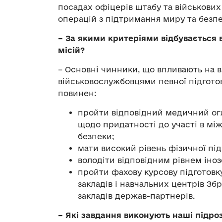
посадах офіцерів штабу та військових
операцій з підтримання миру та безп
– За якими критеріями відбувається 
місій?
– Основні чинники, що впливають на в
військовослужбовцями певної підгото
повинен:
пройти відповідний медичний огл
щодо придатності до участі в мі
безпеки;
мати високий рівень фізичної під
володіти відповідним рівнем іноз
пройти фахову курсову підготовку
закладів і навчальних центрів Зб
закладів держав-партнерів.
– Які завдання виконують наші підро