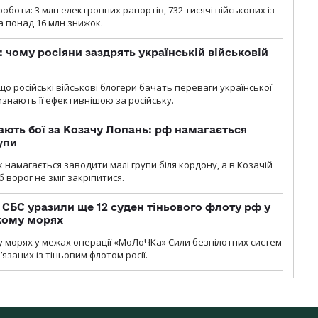
роботи: 3 млн електронних рапортів, 732 тисячі військових із
 понад 16 млн знижок.
: чому росіяни заздрять українській військовій
що російські військові блогери бачать переваги української
изнають її ефективнішою за російську.
ають бої за Козачу Лопань: рф намагається
упи
 намагається заводити малі групи біля кордону, а в Козачій
 ворог не зміг закріпитися.
СБС уразили ще 12 суден тіньового флоту рф у
кому морях
 морях у межах операції «МоЛоЧКа» Сили безпілотних систем
’язаних із тіньовим флотом росії.