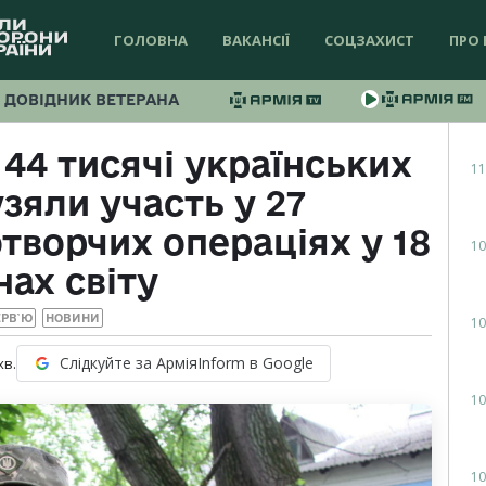
ГОЛОВНА
ВАКАНСІЇ
СОЦЗАХИСТ
ПРО 
ДОВІДНИК ВЕТЕРАНА
 44 тисячі українських
11
зяли участь у 27
ворчих операціях у 18
10
нах світу
ЕРВ`Ю
НОВИНИ
10
Слідкуйте за АрміяInform в Google
хв.
10
10