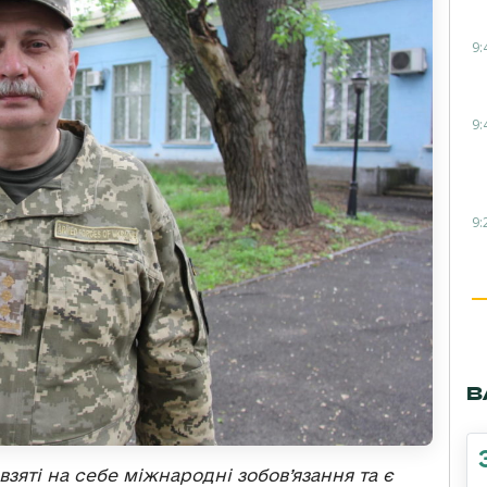
9:
9:
9:
В
яті на себе міжнародні зобов’язання та є