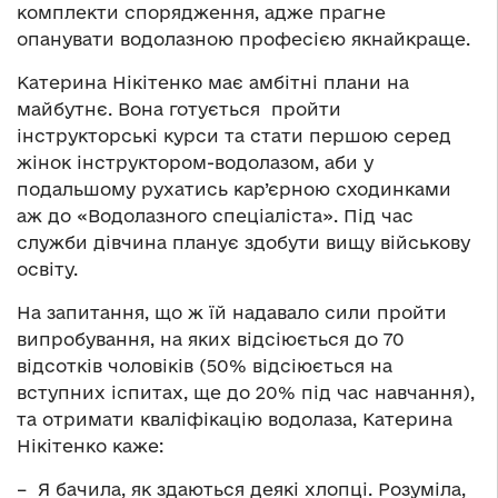
комплекти спорядження, адже прагне
опанувати водолазною професією якнайкраще.
Катерина Нікітенко має амбітні плани на
майбутнє. Вона готується пройти
інструкторські курси та стати першою серед
жінок інструктором-водолазом, аби у
подальшому рухатись кар’єрною сходинками
аж до «Водолазного спеціаліста». Під час
служби дівчина планує здобути вищу військову
освіту.
На запитання, що ж їй надавало сили пройти
випробування, на яких відсіюється до 70
відсотків чоловіків (50% відсіюється на
вступних іспитах, ще до 20% під час навчання),
та отримати кваліфікацію водолаза, Катерина
Нікітенко каже:
– Я бачила, як здаються деякі хлопці. Розуміла,