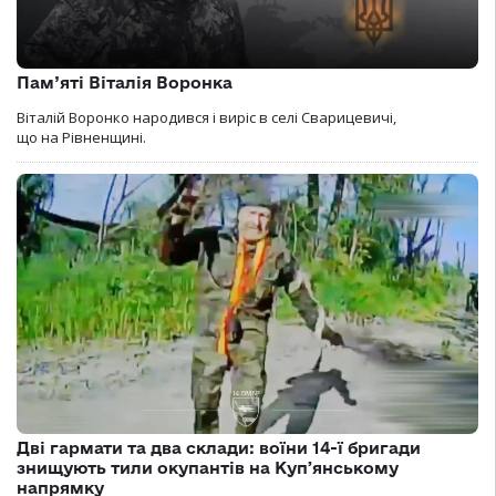
Пам’яті Віталія Воронка
Віталій Воронко народився і виріс в селі Сварицевичі,
що на Рівненщині.
Дві гармати та два склади: воїни 14-ї бригади
знищують тили окупантів на Купʼянському
напрямку