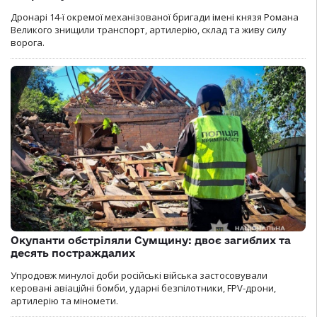
Дронарі 14-ї окремої механізованої бригади імені князя Романа
Великого знищили транспорт, артилерію, склад та живу силу
ворога.
Окупанти обстріляли Сумщину: двоє загиблих та
десять постраждалих
Упродовж минулої доби російські війська застосовували
керовані авіаційні бомби, ударні безпілотники, FPV-дрони,
артилерію та міномети.