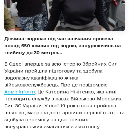
Дівчина-водолаз під час навчання провела
понад 650 хвилин під водою, занурюючись на
глибину до 30 метрів…
В Одесі вперше за всю історію Збройних Сил
України пройшла підготовку та здобула
водолазну кваліфікацію жінка-
військовослужбовець. Про це повідомляє
АрміяInform
. Це Катерина Нікітенко, яка нині
проходить службу в лавах Військово-Морських
Сил ЗС України. У свої 19 років вона пройшла
шлях від матроса до старшини першої статті та
здобула перемогу на цьогорічних
всеукраїнських змаганнях з акватлону