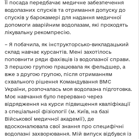
Її посада передбачає медичне забезпечення
водолазних спусків та отримання допуску до
спусків у барокамері для надання медичної
допомоги аварійним водолазам, які проходять
лікувальну рекомпресію.
– Я побачила, як інструкторсько-викладацький
склад навчає курсантів. Мені захотілось
поповнити ряди фахівців із водолазної справи.
З першою групою працювала як фельдшер, а
вже з другою групою, після отриманням
схвального рішення Командування ВМС
України, розпочалась моя водолазна підготовка.
Моє навчання було перервано через
відрядження на курси підвищення кваліфікації
з спеціальної фізіології (м. Київ, на базі
Військової медичної академії), де
вдосконалювала свої знання про специфічні
водолазні захворювання. Мій випуск відбувся із