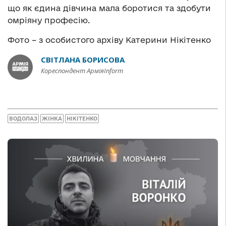
що як єдина дівчина мала боротися та здобути
омріяну професію.
Фото – з особистого архіву Катерини Нікітенко
СВІТЛАНА БОРИСОВА
Кореспондент АрміяInform
ВОДОЛАЗ
ЖІНКА
НІКІТЕНКО