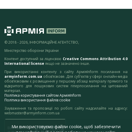
© 2018 - 2026, ІНФОРМАЦІЙНЕ АГЕНТСТВО,
Міністерство оборони України
Контент доступний за ліцензією
Creative Commons Attribution 4.0
International license
якщо не зазначено інше.
При використанні контенту з сайту АрміяInform посилання на
armyinform.com.ua
обов’язкове. Для суб’єктів у сфері онлайн-медіа
обов’язковим є розміщення у першому абзаці матеріалу прямого та
відкритого для пошукових систем гіперпосилання на цитований
матеріал.
Політика користування сайтом АрміяInform
Політика використання файлів cookie
Зауваження та пропозиції по роботі сайту надсилайте на адресу:
webmaster@armyinform.com.ua
Ми використовуємо файли cookie, щоб забезпечити