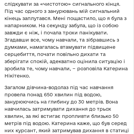
слідкувати за «чистотою» сигнального кінця.
Під час одного з занурювань мій сигнальний
кінець заплутався. Мені пощастило, що я була з
напарником. На секунду забула, що із собою
завжди є ніж, і почала трохи панікувати.
Згадавши все, чому навчали, та зібравшись з
думками, намагалась втамувати підвищене
серцебиття, почати повільно дихати та
зберігати спокій, адекватно оцінила ситуацію і
зробила те, чому навчали, − розповіла Катерина
Нікітенко.
Загалом дівчина-водолаз під час навчання
провела понад 650 хвилин під водою,
занурюючись на глибину до 30 метрів. Вона
навчилась затримувати дихання до трьох
хвилин, за які встигає пропливти близько 50
метрів під водою. Катерина каже, що був серед
них курсант, який затримував дихання в статиці