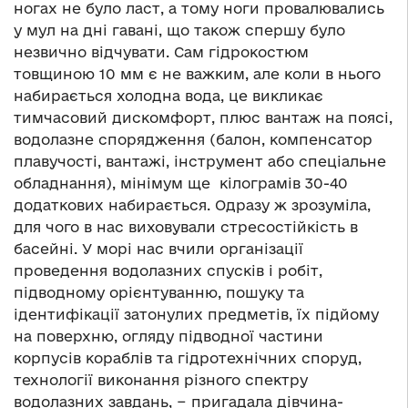
ногах не було ласт, а тому ноги провалювались
у мул на дні гавані, що також спершу було
незвично відчувати. Сам гідрокостюм
товщиною 10 мм є не важким, але коли в нього
набирається холодна вода, це викликає
тимчасовий дискомфорт, плюс вантаж на поясі,
водолазне спорядження (балон, компенсатор
плавучості, вантажі, інструмент або спеціальне
обладнання), мінімум ще кілограмів 30-40
додаткових набирається. Одразу ж зрозуміла,
для чого в нас виховували стресостійкість в
басейні. У морі нас вчили організації
проведення водолазних спусків і робіт,
підводному орієнтуванню, пошуку та
ідентифікації затонулих предметів, їх підйому
на поверхню, огляду підводної частини
корпусів кораблів та гідротехнічних споруд,
технології виконання різного спектру
водолазних завдань, − пригадала дівчина-