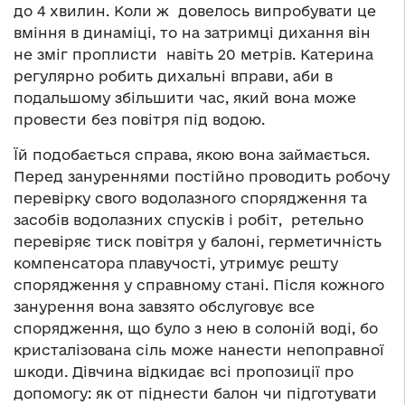
до 4 хвилин. Коли ж довелось випробувати це
вміння в динаміці, то на затримці дихання він
не зміг проплисти навіть 20 метрів. Катерина
регулярно робить дихальні вправи, аби в
подальшому збільшити час, який вона може
провести без повітря під водою.
Їй подобається справа, якою вона займається.
Перед зануреннями постійно проводить робочу
перевірку свого водолазного спорядження та
засобів водолазних спусків і робіт, ретельно
перевіряє тиск повітря у балоні, герметичність
компенсатора плавучості, утримує решту
спорядження у справному стані. Після кожного
занурення вона завзято обслуговує все
спорядження, що було з нею в солоній воді, бо
кристалізована сіль може нанести непоправної
шкоди. Дівчина відкидає всі пропозиції про
допомогу: як от піднести балон чи підготувати