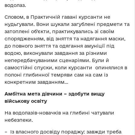
водолаз.
Словом, в Практичній гавані курсанти не
нудьгували. Вони шукали загублені предмети та
затоплені об’єкти, практикувались зі своїм
спорядженням, від зняття та надягання маски,
до повного зняття та одягання амуніції під
водою, виконували завдання за різними
непередбачуваними сценаріями. Були й
самостійні спуски, коли курсанти опинялися в
полоні глибинної темряви сам на сам із
конкретним завданням…
Амбітна мета дівчини – здобути вищу
військову освіту
На водолазів-новачків на глибині чатували
небезпеки.
– Із власного досвіду пораджу: завжди треба