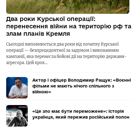
Два роки Курської операції:
перенесення війни на територію рф та
злам планів Кремля
Сьогодні виповнюється два роки від початку Курської
операції — безпрецедентної за задумом і виконанням
кампанії, яка перенесла бойові дії на територію держави-
агресора. Цей крок…
Актор і офіцер Володимир Ращук: «Воєнні
фільми не мають нічого спільного з
війною»
«Це зло має бути переможене»: історія
українця, який пережив російський полон