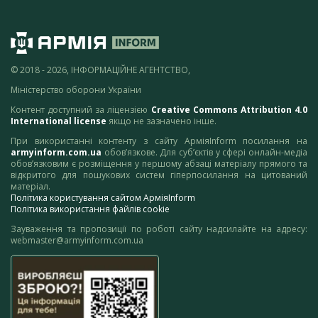
© 2018 - 2026, ІНФОРМАЦІЙНЕ АГЕНТСТВО,
Міністерство оборони України
Контент доступний за ліцензією
Creative Commons Attribution 4.0
International license
якщо не зазначено інше.
При використанні контенту з сайту АрміяInform посилання на
armyinform.com.ua
обов’язкове. Для суб’єктів у сфері онлайн-медіа
обов’язковим є розміщення у першому абзаці матеріалу прямого та
відкритого для пошукових систем гіперпосилання на цитований
матеріал.
Політика користування сайтом АрміяInform
Політика використання файлів cookie
Зауваження та пропозиції по роботі сайту надсилайте на адресу:
webmaster@armyinform.com.ua