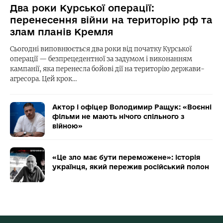
Два роки Курської операції:
перенесення війни на територію рф та
злам планів Кремля
Сьогодні виповнюється два роки від початку Курської
операції — безпрецедентної за задумом і виконанням
кампанії, яка перенесла бойові дії на територію держави-
агресора. Цей крок…
Актор і офіцер Володимир Ращук: «Воєнні
фільми не мають нічого спільного з
війною»
«Це зло має бути переможене»: історія
українця, який пережив російський полон