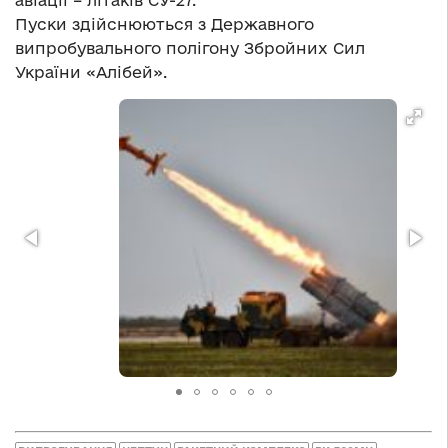
авіації – літаків СУ-27.
Пуски здійснюються з Державного
випробувального полігону Збройних Сил
України «Алібей».