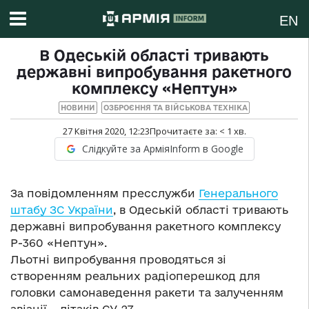
EN
В Одеській області тривають
державні випробування ракетного
комплексу «Нептун»
НОВИНИ
ОЗБРОЄННЯ ТА ВІЙСЬКОВА ТЕХНІКА
27 Квітня 2020, 12:23
Прочитаєте за:
< 1
хв.
Слідкуйте за АрміяInform в Google
За повідомленням пресслужби
Генерального
штабу ЗС України
, в Одеській області тривають
державні випробування ракетного комплексу
Р-360 «Нептун».
Льотні випробування проводяться зі
створенням реальних радіоперешкод для
головки самонаведення ракети та залученням