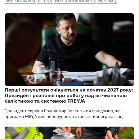
ВИПРОБУВАННЯ
НЕПТУН
РАКЕТНИЙ КОМПЛЕКС
РК-360МЦ
Перші результати очікуються на початку 2027 року:
Президент розповів про роботу над вітчизняною
балістикою та системою FREYJA
Президент України Володимир Зеленський повідомив, що
програма FREYJA вже перебуває на етапі активної реалізації.