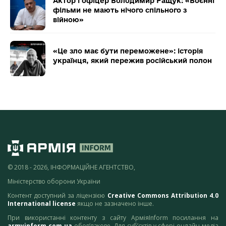
Актор і офіцер Володимир Ращук: «Воєнні
фільми не мають нічого спільного з
війною»
«Це зло має бути переможене»: історія
українця, який пережив російський полон
© 2018 - 2026, ІНФОРМАЦІЙНЕ АГЕНТСТВО,
Міністерство оборони України
Контент доступний за ліцензією
Creative Commons Attribution 4.0
International license
якщо не зазначено інше.
При використанні контенту з сайту АрміяInform посилання на
armyinform.com.ua
обов’язкове. Для суб’єктів у сфері онлайн-медіа