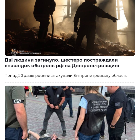
Дві людини загинуло, шестеро постраждали
внаслідок обстрілів рф на Дніпропетровщині
Понад 50 разів росіяни атакували Дніпропетровську області.