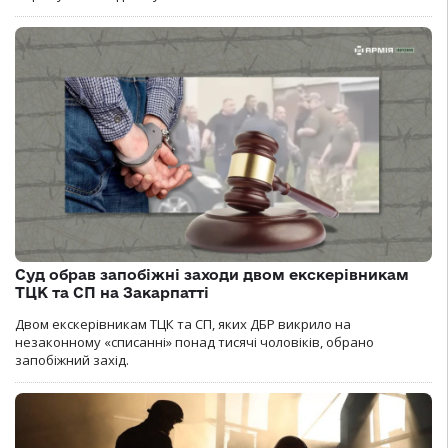
Суд обрав запобіжні заходи двом екскерівникам
ТЦК та СП на Закарпатті
Двом екскерівникам ТЦК та СП, яких ДБР викрило на
незаконному «списанні» понад тисячі чоловіків, обрано
запобіжний захід.