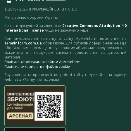
© 2018 - 2026, ІНФОРМАЦІЙНЕ АГЕНТСТВО,
Міністерство оборони України
Контент доступний за ліцензією
Creative Commons Attribution 4.0
International license
якщо не зазначено інше.
При використанні контенту з сайту АрміяInform посилання на
armyinform.com.ua
обов’язкове. Для суб’єктів у сфері онлайн-медіа
обов’язковим є розміщення у першому абзаці матеріалу прямого та
відкритого для пошукових систем гіперпосилання на цитований
матеріал.
Політика користування сайтом АрміяInform
Політика використання файлів cookie
Зауваження та пропозиції по роботі сайту надсилайте на адресу:
webmaster@armyinform.com.ua