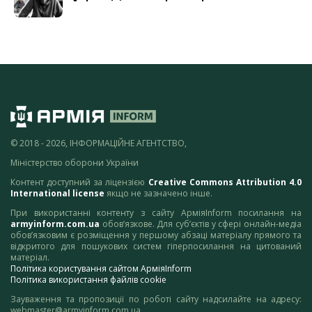
© 2018 - 2026, ІНФОРМАЦІЙНЕ АГЕНТСТВО,
Міністерство оборони України
Контент доступний за ліцензією
Creative Commons Attribution 4.0
International license
якщо не зазначено інше.
При використанні контенту з сайту АрміяInform посилання на
armyinform.com.ua
обов’язкове. Для суб’єктів у сфері онлайн-медіа
обов’язковим є розміщення у першому абзаці матеріалу прямого та
відкритого для пошукових систем гіперпосилання на цитований
матеріал.
Політика користування сайтом АрміяInform
Політика використання файлів cookie
Зауваження та пропозиції по роботі сайту надсилайте на адресу:
webmaster@armyinform.com.ua