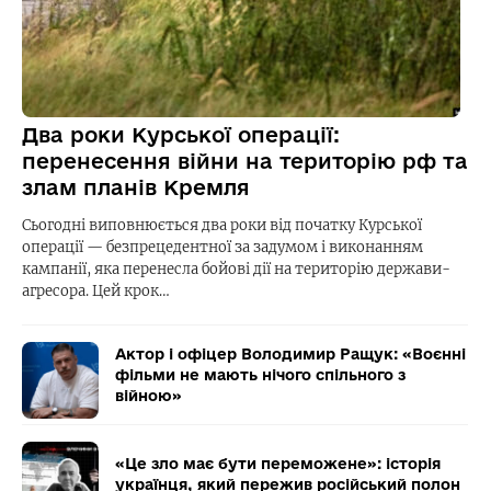
Два роки Курської операції:
перенесення війни на територію рф та
злам планів Кремля
Сьогодні виповнюється два роки від початку Курської
операції — безпрецедентної за задумом і виконанням
кампанії, яка перенесла бойові дії на територію держави-
агресора. Цей крок…
Актор і офіцер Володимир Ращук: «Воєнні
фільми не мають нічого спільного з
війною»
«Це зло має бути переможене»: історія
українця, який пережив російський полон