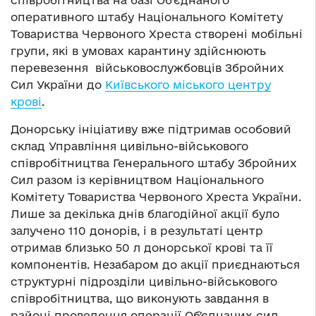
співробітництва на базі Об’єднаного
оперативного штабу Національного Комітету
Товариства Червоного Хреста створені мобільні
групи, які в умовах карантину здійснюють
перевезення військовослужбовців Збройних
Сил України до
Київського міського центру
крові
.
Донорську ініціативу вже підтримав особовий
склад Управління цивільно-військового
співробітництва Генерального штабу Збройних
Сил разом із керівництвом Національного
Комітету Товариства Червоного Хреста України.
Лише за декілька днів благодійної акції було
залучено 110 донорів, і в результаті центр
отримав близько 50 л донорської крові та її
компонентів. Незабаром до акції приєднаються
структурні підрозділи цивільно-військового
співробітництва, що виконують завдання в
районі проведення операції Обʼєднаних сил.