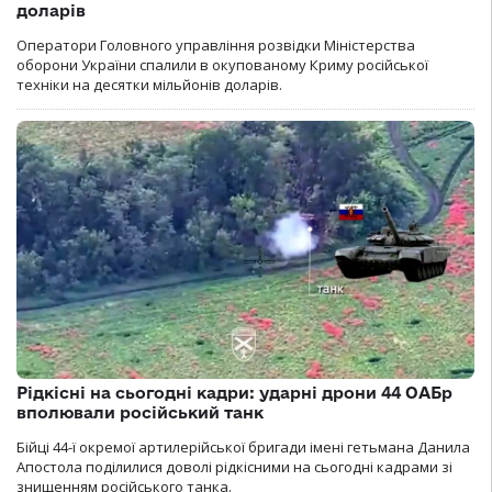
доларів
Оператори Головного управління розвідки Міністерства
оборони України спалили в окупованому Криму російської
техніки на десятки мільйонів доларів.
Рідкісні на сьогодні кадри: ударні дрони 44 ОАБр
вполювали російський танк
Бійці 44-ї окремої артилерійської бригади імені гетьмана Данила
Апостола поділилися доволі рідкісними на сьогодні кадрами зі
знищенням російського танка.