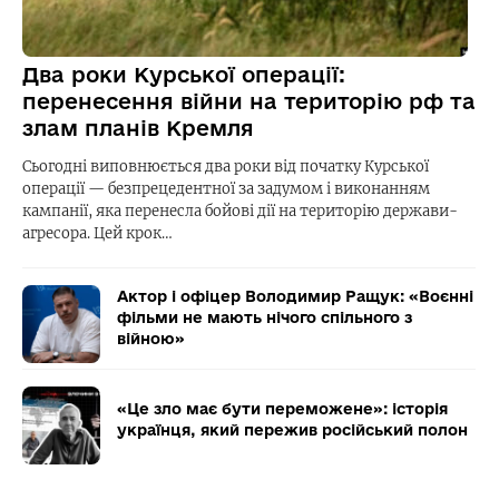
Два роки Курської операції:
перенесення війни на територію рф та
злам планів Кремля
Сьогодні виповнюється два роки від початку Курської
операції — безпрецедентної за задумом і виконанням
кампанії, яка перенесла бойові дії на територію держави-
агресора. Цей крок…
Актор і офіцер Володимир Ращук: «Воєнні
фільми не мають нічого спільного з
війною»
«Це зло має бути переможене»: історія
українця, який пережив російський полон