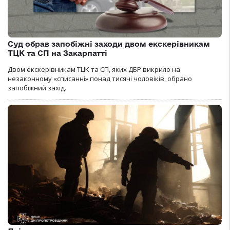
Суд обрав запобіжні заходи двом екскерівникам
ТЦК та СП на Закарпатті
Двом екскерівникам ТЦК та СП, яких ДБР викрило на
незаконному «списанні» понад тисячі чоловіків, обрано
запобіжний захід.