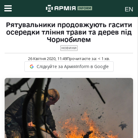
EN
Рятувальники продовжують гасити
осередки тління трави та дерев під
Чорнобилем
НОВИНИ
26 Квітня 2020, 11:49
Прочитаєте за:
< 1
хв.
Слідкуйте за АрміяInform в Google