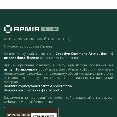
© 2018 - 2026, ІНФОРМАЦІЙНЕ АГЕНТСТВО,
Міністерство оборони України
Контент доступний за ліцензією
Creative Commons Attribution 4.0
International license
якщо не зазначено інше.
При використанні контенту з сайту АрміяInform посилання на
armyinform.com.ua
обов’язкове. Для суб’єктів у сфері онлайн-медіа
обов’язковим є розміщення у першому абзаці матеріалу прямого та
відкритого для пошукових систем гіперпосилання на цитований
матеріал.
Політика користування сайтом АрміяInform
Політика використання файлів cookie
Зауваження та пропозиції по роботі сайту надсилайте на адресу:
webmaster@armyinform.com.ua