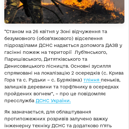
“Станом на 26 квітня у Зоні відчуження та
безумовного (обов’язкового) відселення
підрозділами ДСНС надається допомога ДАЗВ у
гасінні пожеж на території Луб’янського,
Паришівського, Дитятківського та
Денисовицького лісництв. Основні зусилля
спрямовані на локалізацію 2 осередків (с. Крива
Гора та с. Рудьки – с. Буряківка)
тління
пеньків,
залишків деревини та торф’янику в осередках
пройдених вогнем”, – про це повідомляє
пресслужба
ДСНС України.
Як зазначається, для облаштування
протипожежних розривів залучено важку
інженерну техніку ДСНС та додатково п’ять