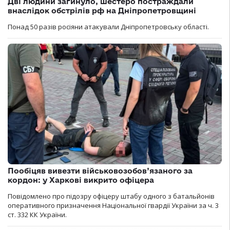
Дві людини загинуло, шестеро постраждали
внаслідок обстрілів рф на Дніпропетровщині
Понад 50 разів росіяни атакували Дніпропетровську області.
Пообіцяв вивезти військовозобов’язаного за
кордон: у Харкові викрито офіцера
Повідомлено про підозру офіцеру штабу одного з батальйонів
оперативного призначення Національної гвардії України за ч. 3
ст. 332 КК України.