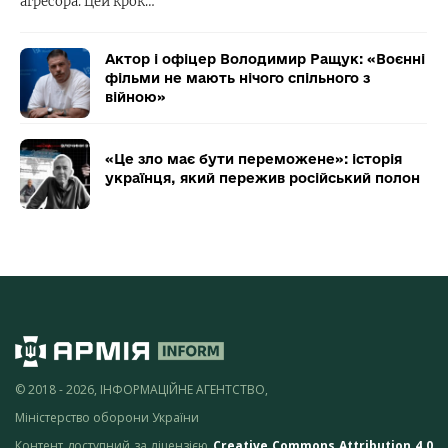
агресора. Цей крок…
Актор і офіцер Володимир Ращук: «Воєнні
фільми не мають нічого спільного з
війною»
«Це зло має бути переможене»: історія
українця, який пережив російський полон
© 2018 - 2026, ІНФОРМАЦІЙНЕ АГЕНТСТВО,
Міністерство оборони України
Контент доступний за ліцензією
Creative Commons Attribution 4.0