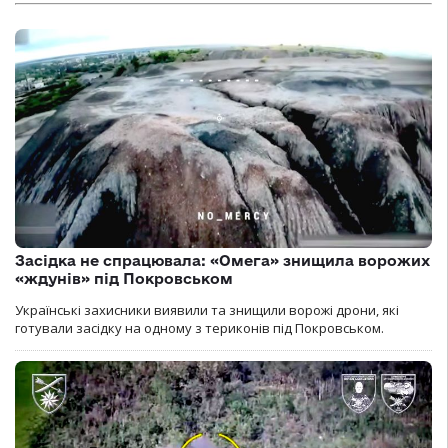
Засідка не спрацювала: «Омега» знищила ворожих
«ждунів» під Покровськом
Українські захисники виявили та знищили ворожі дрони, які
готували засідку на одному з териконів під Покровськом.