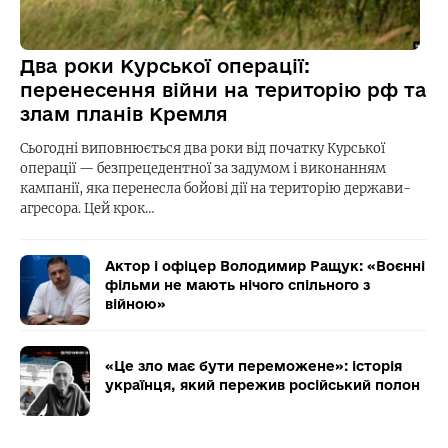
Два роки Курської операції:
перенесення війни на територію рф та
злам планів Кремля
Сьогодні виповнюється два роки від початку Курської
операції — безпрецедентної за задумом і виконанням
кампанії, яка перенесла бойові дії на територію держави-
агресора. Цей крок…
Актор і офіцер Володимир Ращук: «Воєнні
фільми не мають нічого спільного з
війною»
«Це зло має бути переможене»: історія
українця, який пережив російський полон