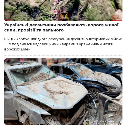
Українські десантники позбавляють ворога живої
сили, провізії та пального
Бійці 7 корпус швидкого реагування десантно-штурмових військ
ЗСУ поділилися видовищними кадрами з ураженнями низки
ворожих цілей.