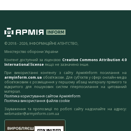
© 2018 - 2026, ІНФОРМАЦІЙНЕ АГЕНТСТВО,
Міністерство оборони України
Контент доступний за ліцензією
Creative Commons Attribution 4.0
International license
якщо не зазначено інше.
При використанні контенту з сайту АрміяInform посилання на
armyinform.com.ua
обов’язкове. Для суб’єктів у сфері онлайн-медіа
обов’язковим є розміщення у першому абзаці матеріалу прямого та
відкритого для пошукових систем гіперпосилання на цитований
матеріал.
Політика користування сайтом АрміяInform
Політика використання файлів cookie
Зауваження та пропозиції по роботі сайту надсилайте на адресу:
webmaster@armyinform.com.ua