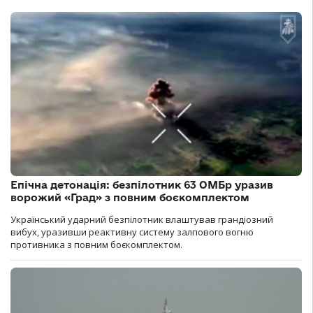
Епічна детонація: безпілотник 63 ОМБр уразив
ворожий «Град» з повним боєкомплектом
Український ударний безпілотник влаштував грандіозний
вибух, уразивши реактивну систему залпового вогню
противника з повним боєкомплектом.