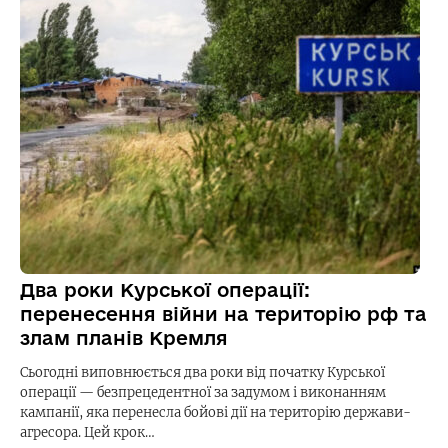
Два роки Курської операції:
перенесення війни на територію рф та
злам планів Кремля
Сьогодні виповнюється два роки від початку Курської
операції — безпрецедентної за задумом і виконанням
кампанії, яка перенесла бойові дії на територію держави-
агресора. Цей крок…