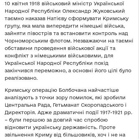
10 квітня 1918 військовий міністр Української
Народної Республіки Олександр Жуковський
таємно наказав Натієву сформувати Кримську
групу, яка мала випередити німецькі війська,
зайняти півострів та встановити контроль над
Чорноморським флотом. Незважаючи на таємні
обставини проведення військової акції та
конфлікт з німецькими військовими, для
Української Народної Республіки похід
закінчився переможно, а основні його цілі було
реалізовано.
Кримську операцію Болбочана найчастіше
аналізують з точки зору помилок, які зробили
Центральна Рада, Гетьманат Скоропадського і
Директорія. Адже драматичні події 1917-1921 рр.
– були першою за довгий час спробою
відновити українську державність. Проте
звільнення Криму від більшовиків, хоч і не на