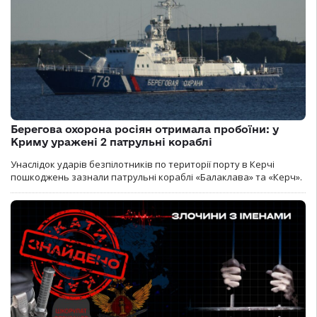
Берегова охорона росіян отримала пробоїни: у
Криму уражені 2 патрульні кораблі
Унаслідок ударів безпілотників по території порту в Керчі
пошкоджень зазнали патрульні кораблі «Балаклава» та «Керч».