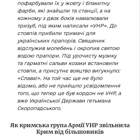
пофарбували їх у жовту і блакитну
фарби, які знайшли та станції, а на
кожному з двох боків намалювали
тризуб, під яким написали «УНР». До
стовпів прибили тримачі для
українських прапорів. Священик
відслужив молебень і окропив святою
водою прапори. Під урочисту музику
та гарматні сальви козаки встановили
стовпи, а присутнє вояцтво вигукнуло:
«Слава!». На той час ще не було
відомо, або не прийшло усвідомлення
того, що тепер це був кордон не УНР, а
вже Української Держави гетьмана
Скоропадського.
Як кримська група Армії УНР звільнила
Крим від більшовиків