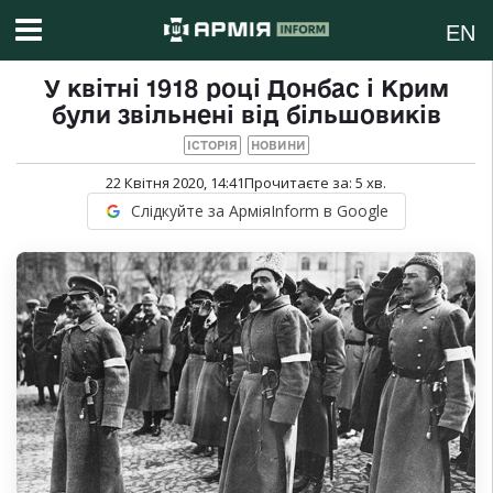
EN
У квітні 1918 році Донбас і Крим
були звільнені від більшовиків
ІСТОРІЯ
НОВИНИ
22 Квітня 2020, 14:41
Прочитаєте за:
5
хв.
Слідкуйте за АрміяInform в Google