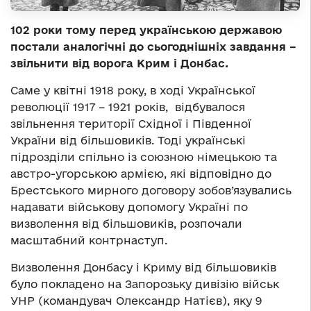
102 роки тому перед українською державою
постали аналогічні до сьогоднішніх завдання –
звільнити від ворога Крим і Донбас.
Саме у квітні 1918 року, в ході Української
революції 1917 – 1921 років, відбувалося
звільнення території Східної і Південної
України від більшовиків. Тоді українські
підрозділи спільно із союзною німецькою та
австро-угорською армією, які відповідно до
Брестського мирного договору зобов’язувались
надавати військову допомогу Україні по
визволення від більшовиків, розпочали
масштабний контрнаступ.
Визволення Донбасу і Криму від більшовиків
було покладено на Запорозьку дивізію військ
УНР (командувач Олександр Натієв), яку 9