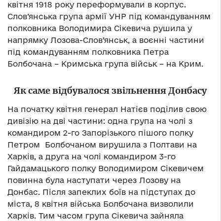
квітня 1918 року переформували в корпус.
Слов’янська група армії УНР під командуванням
полковника Володимира Сікевича рушила у
напрямку Лозова-Слов’янськ, а воєнні частини
під командуванням полковника Петра
Болбочана – Кримська група військ – на Крим.
Як саме відбувалося звільнення Донбасу
На початку квітня генерал Натієв поділив свою
дивізію на дві частини: одна група на чолі з
командиром 2-го Запорізького пішого полку
Петром Болбочаном вирушила з Полтави на
Харків, а друга на чолі командиром 3-го
Гайдамацького полку Володимиром Сікевичем
повинна була наступати через Лозову на
Донбас. Після запеклих боїв на підступах до
міста, 8 квітня війська Болбочана визволили
Харків. Тим часом група Сікевича зайняла