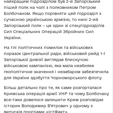
найкращим підрозділом був 2-й Запорізький
піший полк на чолі з полковником Петром
Болбочаном. Якщо порівняти цей підрозділ з
сучасною українською армією, то нині 2-ий
Запорізький полк – це один зі спецпідрозділів
Сил Спеціальних Операцій Збройних Сил
України.
На тлі політичних помилок та військових
поразок Центральної ради, військовий рейд 1-ї
Запорізької дивізії виглядав блискучою
військовою кампанією, яка мала неабияке
геополітичне значення і незабаром забезпечила
для України здобуття Чорноморського флоту.
Більш детально про те, як саме розгорталася
Кримська операція армії УНР та чому Болбочану
все-таки довелося залишити Крим розповідає
історик Володимир В’ятрович у одному з
випусків програми «ІстФакт».