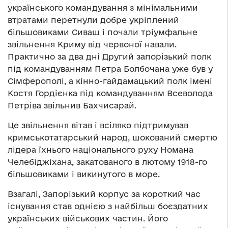
українського командування з мінімальними
втратами перетнули добре укріплений
більшовиками Сиваш і почали тріумфальне
звільнення Криму від червоної навали.
Практично за два дні Другий запорізький полк
під командуванням Петра Болбочана уже був у
Сімферополі, а кінно-гайдамацький полк імені
Костя Гордієнка під командуванням Всеволода
Петріва звільнив Бахчисарай.
Це звільнення вітав і всіляко підтримував
кримськотатарський народ, шокований смертю
лідера їхнього національного руху Номана
Челебіджіхана, закатованого в лютому 1918-го
більшовиками і викинутого в море.
Взагалі, Запорізький корпус за короткий час
існування став однією з найбільш боєздатних
українських військових частин. Його