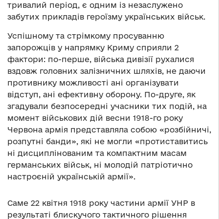
тривалий період, є одним із незаслужено
забутих прикладів героїзму українських військ.
Успішному та стрімкому просуванню
запорожців у напрямку Криму сприяли 2
фактори: по-перше, війська дивізії рухалися
вздовж головних залізничних шляхів, не даючи
противнику можливості ані організувати
відступ, ані ефективну оборону. По-друге, як
згадували безпосередні учасники тих подій, на
момент військових дій весни 1918-го року
Червона армія представляла собою «розбійничі,
розпутні банди», які не могли «протиставитись
ні дисциплінованим та компактним масам
германських військ, ні молодій патріотично
настроєній українській армії».
Саме 22 квітня 1918 року частини армії УНР в
результаті блискучого тактичного рішення