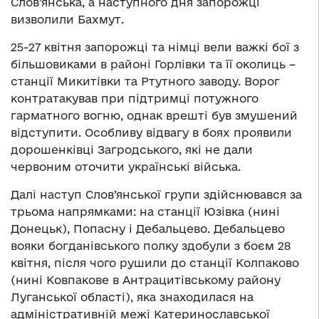
Слов’янська, а наступного дня запорожці
визволили Бахмут.
25-27 квітня запорожці та німці вели важкі бої з
більшовиками в районі Горлівки та її околиць –
станції Микитівки та Ртутного заводу. Ворог
контратакував при підтримці потужного
гарматного вогню, однак врешті був змушений
відступити. Особливу відвагу в боях проявили
дорошенківці Загродського, які не дали
червоним оточити українські війська.
Далі наступ Слов’янської групи здійснювався за
трьома напрямками: на станції Юзівка (нині
Донецьк), Попасну і Дебальцево. Дебальцево
вояки богданівського полку здобули з боєм 28
квітня, після чого рушили до станції Колпаково
(нині Ковпакове в Антрацитівському району
Луганської області), яка знаходилася на
адміністративній межі Катеринославської