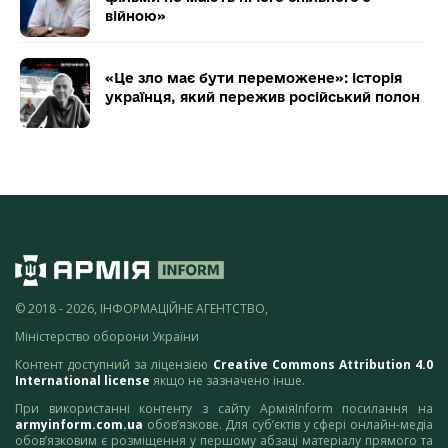
війною»
«Це зло має бути переможене»: історія
українця, який пережив російський полон
© 2018 - 2026, ІНФОРМАЦІЙНЕ АГЕНТСТВО,
Міністерство оборони України
Контент доступний за ліцензією
Creative Commons Attribution 4.0
International license
якщо не зазначено інше.
При використанні контенту з сайту АрміяInform посилання на
armyinform.com.ua
обов’язкове. Для суб’єктів у сфері онлайн-медіа
обов’язковим є розміщення у першому абзаці матеріалу прямого та