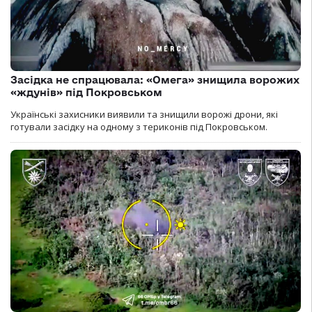
Засідка не спрацювала: «Омега» знищила ворожих
«ждунів» під Покровськом
Українські захисники виявили та знищили ворожі дрони, які
готували засідку на одному з териконів під Покровськом.