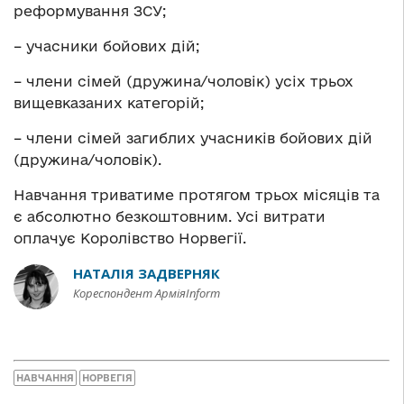
реформування ЗСУ;
– учасники бойових дій;
– члени сімей (дружина/чоловік) усіх трьох
вищевказаних категорій;
– члени сімей загиблих учасників бойових дій
(дружина/чоловік).
Навчання триватиме протягом трьох місяців та
є абсолютно безкоштовним. Усі витрати
оплачує Королівство Норвегії.
НАТАЛІЯ ЗАДВЕРНЯК
Кореспондент АрміяInform
НАВЧАННЯ
НОРВЕГІЯ