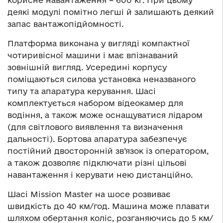
корисне навантаження – 600 кг. При цьому
деякі модулі помітно легші й залишають деякий
запас вантажопідйомності.
Платформа виконана у вигляді компактної
чотиривісної машини і має впізнаваний
зовнішній вигляд. Усередині корпусу
поміщаються силова установка неназваного
типу та апаратура керування. Шасі
комплектується набором відеокамер для
водіння, а також може оснащуватися лідаром
(для світлового виявлення та визначення
дальності). Бортова апаратура забезпечує
постійний двосторонній зв’язок із оператором,
а також дозволяє підключати різні цільові
навантаження і керувати нею дистанційно.
Шасі Mission Master на шосе розвиває
швидкість до 40 км/год. Машина може плавати
шляхом обертання коліс, розганяючись до 5 км/