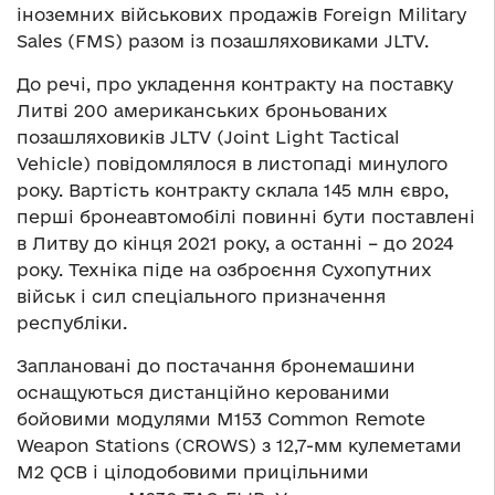
іноземних військових продажів Foreign Military
Sales (FMS) разом із позашляховиками JLTV.
До речі, про укладення контракту на поставку
Литві 200 американських броньованих
позашляховиків JLTV (Joint Light Tactical
Vehicle) повідомлялося в листопаді минулого
року. Вартість контракту склала 145 млн євро,
перші бронеавтомобілі повинні бути поставлені
в Литву до кінця 2021 року, а останні – до 2024
року. Техніка піде на озброєння Сухопутних
військ і сил спеціального призначення
республіки.
Заплановані до постачання бронемашини
оснащуються дистанційно керованими
бойовими модулями M153 Common Remote
Weapon Stations (CROWS) з 12,7-мм кулеметами
M2 QCB і цілодобовими прицільними