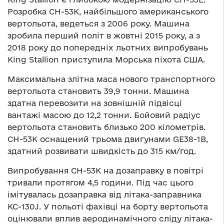
Розробка CH-53K, найбільшого американського
вертольота, ведеться з 2006 року. Машина
зробила перший політ в жовтні 2015 року, а з
2018 року до попередніх льотних випробувань
King Stallion приступила Морська піхота США.
Максимальна злітна маса нового транспортного
вертольота становить 39,9 тонни. Машина
здатна перевозити на зовнішній підвісці
вантажі масою до 12,2 тонни. Бойовий радіус
вертольота становить близько 200 кілометрів.
CH-53K оснащений трьома двигунами GE38-1B,
здатний розвивати швидкість до 315 км/год.
Випробування CH-53K на дозаправку в повітрі
тривали протягом 4,5 години. Під час цього
імітувалась дозаправка від літака-заправника
KC-130J. У польоті фахівці на борту вертольота
оцінювали вплив аеродинамічного сліду літака-