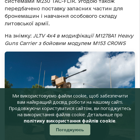
системами M230 TAC-FLIR. Угодою також
передбачено поставку запасних частин для
бронемашин і навчання особового складу
литовської армії.
На знімку:
JLTV 4х4 в модифікації M1278A1 Heavy
Guns Carrier з бойовим модулем M153 CROWS
Ми використовуємо файли cookie, щоб забезпечити
вам найкращий досвід роботи на нашому сайті.
Продовжуючи користуватися сайтом, ви погоджуєтесь
на використання файлів cookie. Детальніше про
політику використання файлів cookie
.
Погоджуюсь