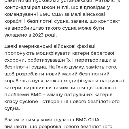
ракетними пусковими установками. Натомість
контр-адмірал Джон Ніглі, що відповідає у
командуванні ВМС США за малі військові
кораблі і безпілотні судна, заявив, що контракт
на виробництво такого судна може бути
укладено в 2023 році.
Деякі американські військові фахівці
пропонують модифікувати катери берегової
охорони, роботизувавши їх і перетворивши в
безпілотні судна. На їхню думку, замість того,
щоб розробляти новий малий безпілотний
корабель з нуля, можна модифікувати патрульні
катери, вирішивши таким чином дві нагальні
проблеми ВМС – заміну патрульних катерів
класу Cyclone і створення нового безпілотного
судна.
Разом із тим у командуванні ВМС США
визнають, що розробка нового безпілотного