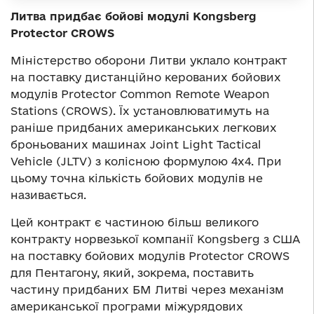
Литва придбає бойові модулі Kongsberg
Protector CROWS
Міністерство оборони Литви уклало контракт
на поставку дистанційно керованих бойових
модулів Protector Common Remote Weapon
Stations (CROWS). Їх установлюватимуть на
раніше придбаних американських легкових
броньованих машинах Joint Light Tactical
Vehicle (JLTV) з колісною формулою 4х4. При
цьому точна кількість бойових модулів не
називається.
Цей контракт є частиною більш великого
контракту норвезької компанії Kongsberg з США
на поставку бойових модулів Protector CROWS
для Пентагону, який, зокрема, поставить
частину придбаних БМ Литві через механізм
американської програми міжурядових