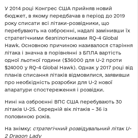
У 2014 році Конгрес США прийняв новий
бюджет, в якому передбачав в період до 2019
року списати всі літаки-розвідники, що
перебувають на озброєнні, надалі замінивши їх
стратегічними безпілотниками RQ-4 Global
Hawk. Основною причиною називалося старіння
літака і значна в порівнянні з БПЛА вартість
одної льотної години ($36000 для U-2 проти
$24000 у RQ-4 Global Hawk). Однак у 2017 році від
планів списання літаків відмовилися, заявивши
про необхідність розробки для U-2 нової
апаратури спостереження і розвідки.
Нині на озброєнні ВПС США перебувають 30
літаків U-2S. Середній вік літаків – 36 із
половиною років.
На знімку:
стратегічний розвідувальний літак U-
2 Dragon Lady