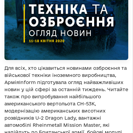
Для всіх, хто цікавиться новинами озброєння та
військової техніки іноземного виробництва,
АрміяInform підготувала огляд найважливіших
новин у цій сфері за останній тиждень. Читайте
також про випробування найбільшого
американського вертольота CH-53K,
модернізацію американських висотних
розвідників U-2 Dragon Lady, вантажні
автомобілі Rheinmetall Mission Master, які
надійдуть до Британської армії, бойові модулі