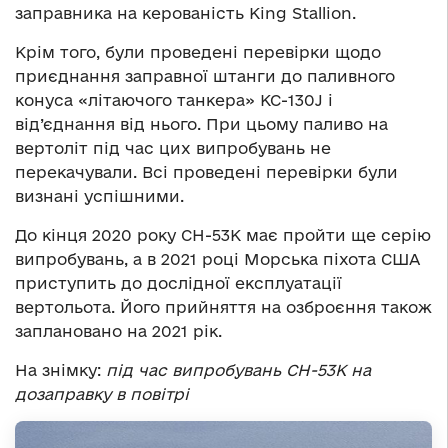
заправника на керованість King Stallion.
Крім того, були проведені перевірки щодо
приєднання заправної штанги до паливного
конуса «літаючого танкера» KC-130J і
від’єднання від нього. При цьому паливо на
вертоліт під час цих випробувань не
перекачували. Всі проведені перевірки були
визнані успішними.
До кінця 2020 року CH-53K має пройти ще серію
випробувань, а в 2021 році Морська піхота США
приступить до дослідної експлуатації
вертольота. Його прийняття на озброєння також
заплановано на 2021 рік.
На знімку:
під час випробувань CH-53K на
дозаправку в повітрі