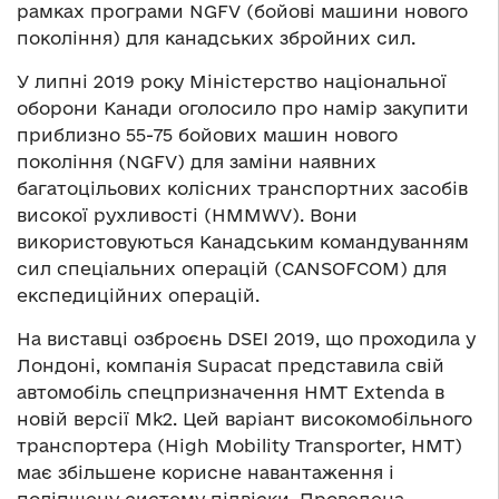
рамках програми NGFV (бойові машини нового
покоління) для канадських збройних сил.
У липні 2019 року Міністерство національної
оборони Канади оголосило про намір закупити
приблизно 55-75 бойових машин нового
покоління (NGFV) для заміни наявних
багатоцільових колісних транспортних засобів
високої рухливості (HMMWV). Вони
використовуються Канадським командуванням
сил спеціальних операцій (CANSOFCOM) для
експедиційних операцій.
На виставці озброєнь DSEI 2019, що проходила у
Лондоні, компанія Supacat представила свій
автомобіль спецпризначення HMT Extenda в
новій версії Mk2. Цей варіант високомобільного
транспортера (High Mobility Transporter, HMT)
має збільшене корисне навантаження і