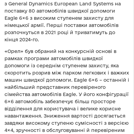
з General Dynamics European Land Systems на
поставку 80 автомобілів швидкої допомоги
Eagle 6×6 з високим ступенем захисту для
німецької армії. Перші поставки автомобілів
розпочнуться в 2021 році й триватимуть до
кінця 2024-го.
«Орел» був обраний на конкурсній основі в
рамках програми автомобілів швидкої
допомоги із середнім ступенем захисту, яка
скоротить розрив між парком легкових і важких
машин швидкої допомоги. Eagle 6×6 – останній і
найбільший представник перевіреного
сімейства автомобілів Eagle. У його конфігурації
6×6 автомобіль забезпечує більш просторе
відділення для користувача і велике корисне
навантаження. Зниження вартості досягається
завдяки високому ступеню сумісності з версією
4×4, зручності в обслуговуванні й перевіреним