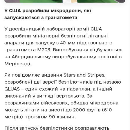
У США розробили мікродрони, які
запускаються з гранатомета
У дослідницькій лабораторії армії США
розробили мініатюрні безпілотні літальні
апарати для запуску з 40-мм підствольного
гранатомета M203. Випробування відбуваються
на Абердинському випробувальному полігоні в
Меріленді.
Як повідомляє видання Stars and Stripes,
розроблені дві версії безпілотників під назвою
GLUAS – один схожий на параплан, а інший
виконаний у вигляді вертольота. За
розрахунками військових, обидва мікродрона
можуть літати на висоті до 2000 футів (610
метрів) протягом 90 хвилин.
Після запуску безпілотники розправляють