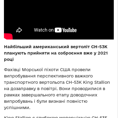
Найбільший американський вертоліт CH-53K
планують прийняти на озброєння вже у 2021
році
Фахівці Морської піхоти США провели
випробування перспективного важкого
транспортного вертольота CH-53K King Stallion
на дозаправку в повітрі. Вони проводилися в
рамках завершального етапу доводочних
випробувань і були визнані повністю
успішними.
King Stallion є глибокою модернізацію CH-53E.