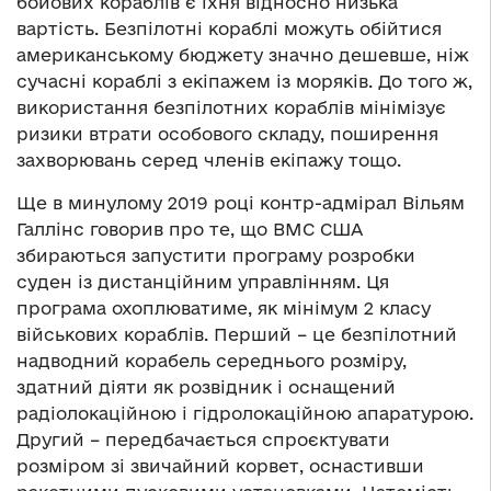
бойових кораблів є їхня відносно низька
вартість. Безпілотні кораблі можуть обійтися
американському бюджету значно дешевше, ніж
сучасні кораблі з екіпажем із моряків. До того ж,
використання безпілотних кораблів мінімізує
ризики втрати особового складу, поширення
захворювань серед членів екіпажу тощо.
Ще в минулому 2019 році контр-адмірал Вільям
Галлінс говорив про те, що ВМС США
збираються запустити програму розробки
суден із дистанційним управлінням. Ця
програма охоплюватиме, як мінімум 2 класу
військових кораблів. Перший – це безпілотний
надводний корабель середнього розміру,
здатний діяти як розвідник і оснащений
радіолокаційною і гідролокаційною апаратурою.
Другий – передбачається спроєктувати
розміром зі звичайний корвет, оснастивши