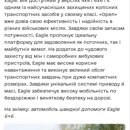
Eagle. Він доступний у версіях 4х4 і 6х6 і є
одним із найсучасніших захищених колісних
транспортних засобів у своєму класі. «Орел»
вже довів свою ефективність і надійність в
різних військових місіях. Завдяки своїм запасам
потужності, Eagle пропонує ідеальну
платформу для задоволення як поточних, так і
майбутніх вимог. На додаток до чудового
захисту від мін і саморобних вибухових
пристроїв, Eagle має високе корисне
навантаження та виконує великий обсяг
транспортних завдань при дуже компактних
розмірах. Завдяки унікальній системі приводу й
масі, Eagle забезпечує високу мобільність по
бездоріжжю і виняткову безпеку на дорозі.
На знімку:
автомобіль швидкої допомоги Eagle
6×6