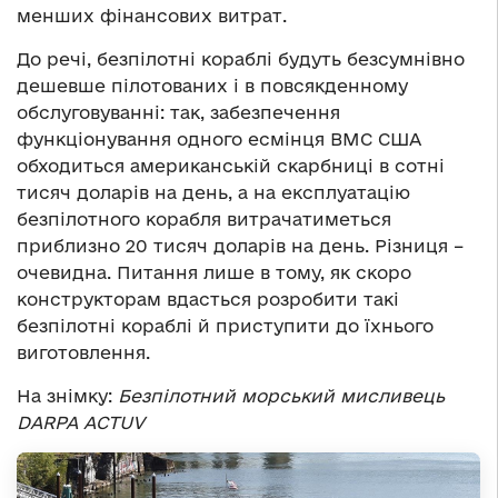
менших фінансових витрат.
До речі, безпілотні кораблі будуть безсумнівно
дешевше пілотованих і в повсякденному
обслуговуванні: так, забезпечення
функціонування одного есмінця ВМС США
обходиться американській скарбниці в сотні
тисяч доларів на день, а на експлуатацію
безпілотного корабля витрачатиметься
приблизно 20 тисяч доларів на день. Різниця –
очевидна. Питання лише в тому, як скоро
конструкторам вдасться розробити такі
безпілотні кораблі й приступити до їхнього
виготовлення.
На знімку:
Безпілотний морський мисливець
DARPA ACTUV