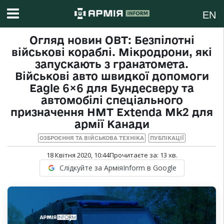
EN
Огляд новин ОВТ: Безпілотні
військові кораблі. Мікродрони, які
запускають з гранатомета.
Військові авто швидкої допомоги
Eagle 6×6 для Бундесверу та
автомобілі спеціального
призначення HMT Extenda Mk2 для
армії Канади
ОЗБРОЄННЯ ТА ВІЙСЬКОВА ТЕХНІКА
ПУБЛІКАЦІЇ
18 Квітня 2020, 10:44
Прочитаєте за:
13
хв.
Слідкуйте за АрміяInform в Google