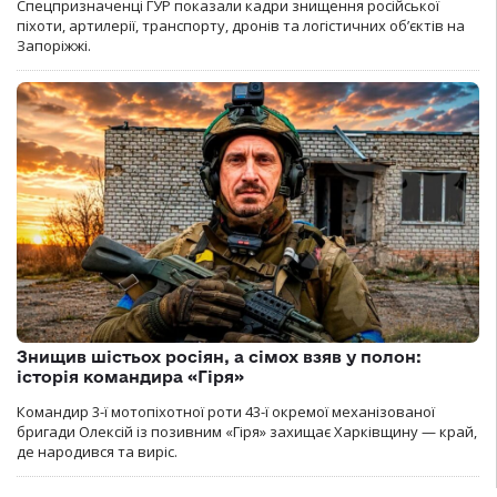
Спецпризначенці ГУР показали кадри знищення російської
піхоти, артилерії, транспорту, дронів та логістичних об’єктів на
Запоріжжі.
Знищив шістьох росіян, а сімох взяв у полон:
історія командира «Гіря»
Командир 3-ї мотопіхотної роти 43-ї окремої механізованої
бригади Олексій із позивним «Гіря» захищає Харківщину — край,
де народився та виріс.