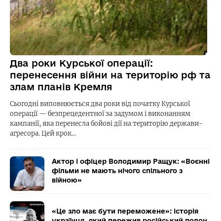
Два роки Курської операції:
перенесення війни на територію рф та
злам планів Кремля
Сьогодні виповнюється два роки від початку Курської
операції — безпрецедентної за задумом і виконанням
кампанії, яка перенесла бойові дії на територію держави-
агресора. Цей крок…
Актор і офіцер Володимир Ращук: «Воєнні
фільми не мають нічого спільного з
війною»
«Це зло має бути переможене»: історія
українця, який пережив російський полон