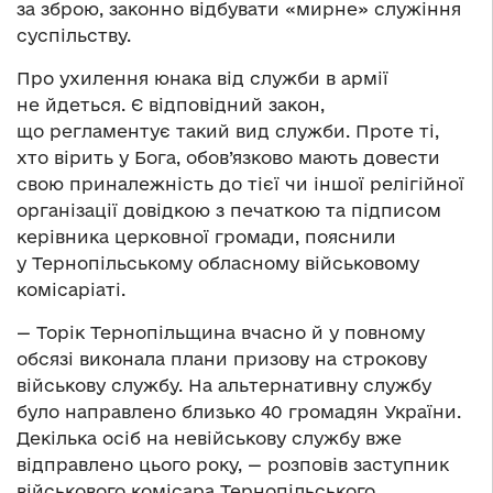
за зброю, законно відбувати «мирне» служіння
суспільству.
Про ухилення юнака від служби в армії
не йдеться. Є відповідний закон,
що регламентує такий вид служби. Проте ті,
хто вірить у Бога, обов’язково мають довести
свою приналежність до тієї чи іншої релігійної
організації довідкою з печаткою та підписом
керівника церковної громади, пояснили
у Тернопільському обласному військовому
комісаріаті.
— Торік Тернопільщина вчасно й у повному
обсязі виконала плани призову на строкову
військову службу. На альтернативну службу
було направлено близько 40 громадян України.
Декілька осіб на невійськову службу вже
відправлено цього року, — розповів заступник
військового комісара Тернопільського