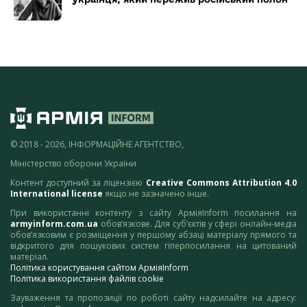
© 2018 - 2026, ІНФОРМАЦІЙНЕ АГЕНТСТВО,
Міністерство оборони України
Контент доступний за ліцензією
Creative Commons Attribution 4.0
International license
якщо не зазначено інше.
При використанні контенту з сайту АрміяInform посилання на
armyinform.com.ua
обов’язкове. Для суб’єктів у сфері онлайн-медіа
обов’язковим є розміщення у першому абзаці матеріалу прямого та
відкритого для пошукових систем гіперпосилання на цитований
матеріал.
Політика користування сайтом АрміяInform
Політика використання файлів cookie
Зауваження та пропозиції по роботі сайту надсилайте на адресу: