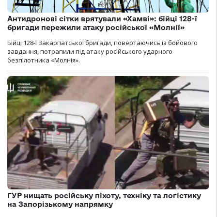
Антидронові сітки врятували «Хамві»: бійці 128-ї
бригади пережили атаку російської «Молнії»
Бійці 128-ї Закарпатської бригади, повертаючись із бойового
завдання, потрапили під атаку російського ударного
безпілотника «Молнія».
ГУР нищать російську піхоту, техніку та логістику
на Запорізькому напрямку