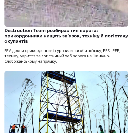
Destruction Team розбирає тил ворога:
прикордонники нищать зв’язок, техніку й логістику
окупантів
FPV-дрони прикордонників уразили засоби зв’язку, РЕБ і РЕР,
техніку, укриття та логістичний хаб ворога на Північно-
Слобожанському напрямку.