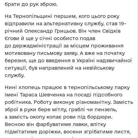
брати до рук зброю.
На Тернопільщині першим, кого цього року
відправили на альтернативну службу, став 19-
річний Олександр Грицьов. Він член Свідків
Єгови й ще у січні особисто подав
до держадміністрації за місцем проживання
мотивовану письмову заяву. А вже на початку
березня, ще до введення в Україні надзвичайної
ситуації, був направлений на невійськову
службу.
Нині хлопець працює в тернопільському парку
імені Тараса Шевченка на посаді підсобного
робітника. Роботу виконує різноманітну. Замість
зброї в руки бере мітлу, граблі чи пензель,
а замість окопу копає рови під бордюри.
Весною він фарбуватиме лавки, влітку
підмітатиме доріжки, восени згрібатиме листя,