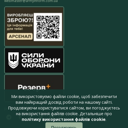
webmaster@armyinform.com.ua
Ми використовуємо файли cookie, щоб забезпечити
вам найкращий досвід роботи на нашому сайті.
Продовжуючи користуватися сайтом, ви погоджуєтесь
press@armyinform.com.ua
на використання файлів cookie. Детальніше про
політику використання файлів cookie
.
Погоджуюсь