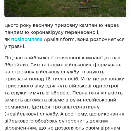
Цього року весняну призовну кампанію через
пандемію коронавірусу перенесено і,
як
повідомляла
АрміяInform, вона розпочнеться
у травні.
Під час найближчої призовної кампанії до лав
Збройних Сил та інших військових формувань
на строкову військову службу планують
призвати понад 16 тисяч осіб. Утім не всі юнаки
призовного віку одягнуть військові однострої
та служитимуть зі зброєю. Певна їхня кількість
замість автомата візьме в руки невійськовий
реманент. Ідеться про альтернативну
(невійськову) службу. А все тому, що виконання
військового обов’язку суперечить деяким
віровченням, що не дозволяють своїм вірянам