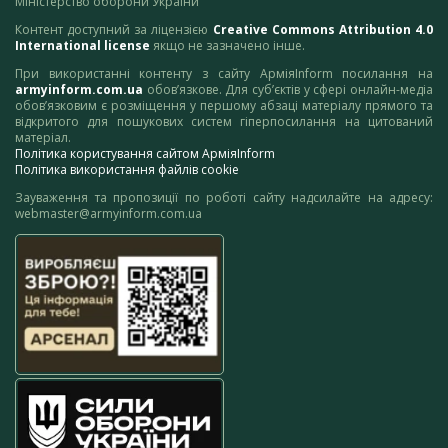
Міністерство оборони України
Контент доступний за ліцензією
Creative Commons Attribution 4.0
International license
якщо не зазначено інше.
При використанні контенту з сайту АрміяInform посилання на
armyinform.com.ua
обов’язкове. Для суб’єктів у сфері онлайн-медіа
обов’язковим є розміщення у першому абзаці матеріалу прямого та
відкритого для пошукових систем гіперпосилання на цитований
матеріал.
Політика користування сайтом АрміяInform
Політика використання файлів cookie
Зауваження та пропозиції по роботі сайту надсилайте на адресу:
webmaster@armyinform.com.ua