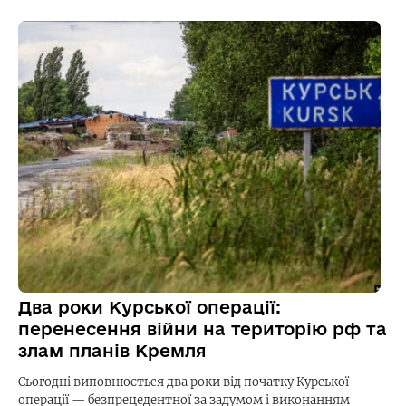
Два роки Курської операції:
перенесення війни на територію рф та
злам планів Кремля
Сьогодні виповнюється два роки від початку Курської
операції — безпрецедентної за задумом і виконанням