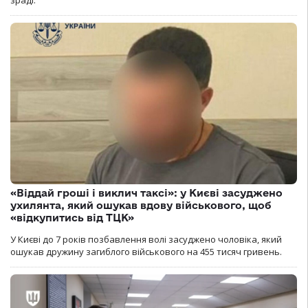
зраді.
«Віддай гроші і виклич таксі»: у Києві засуджено
ухилянта, який ошукав вдову військового, щоб
«відкупитись від ТЦК»
У Києві до 7 років позбавлення волі засуджено чоловіка, який
ошукав дружину загиблого військового на 455 тисяч гривень.