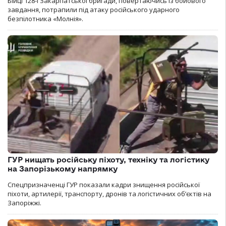
Бійці 128-ї Закарпатської бригади, повертаючись із бойового
завдання, потрапили під атаку російського ударного
безпілотника «Молнія».
ГУР нищать російську піхоту, техніку та логістику
на Запорізькому напрямку
Спецпризначенці ГУР показали кадри знищення російської
піхоти, артилерії, транспорту, дронів та логістичних об’єктів на
Запоріжжі.