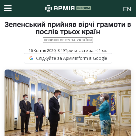
EN
Зеленський прийняв вірчі грамоти в
послів трьох країн
НОВИНИ СВІТУ ТА УКРАЇНИ
16 Квітня 2020, 8:49
Прочитаєте за:
< 1
хв.
Слідкуйте за АрміяInform в Google