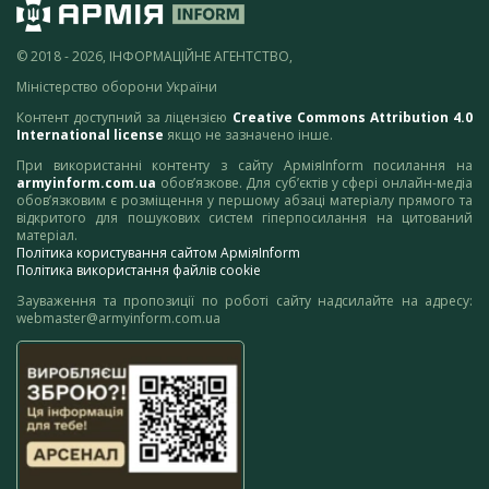
© 2018 - 2026, ІНФОРМАЦІЙНЕ АГЕНТСТВО,
Міністерство оборони України
Контент доступний за ліцензією
Creative Commons Attribution 4.0
International license
якщо не зазначено інше.
При використанні контенту з сайту АрміяInform посилання на
armyinform.com.ua
обов’язкове. Для суб’єктів у сфері онлайн-медіа
обов’язковим є розміщення у першому абзаці матеріалу прямого та
відкритого для пошукових систем гіперпосилання на цитований
матеріал.
Політика користування сайтом АрміяInform
Політика використання файлів cookie
Зауваження та пропозиції по роботі сайту надсилайте на адресу:
webmaster@armyinform.com.ua