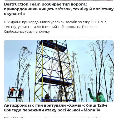
Destruction Team розбирає тил ворога:
прикордонники нищать зв’язок, техніку й логістику
окупантів
FPV-дрони прикордонників уразили засоби зв’язку, РЕБ і РЕР,
техніку, укриття та логістичний хаб ворога на Північно-
Слобожанському напрямку.
Антидронові сітки врятували «Хамві»: бійці 128-ї
бригади пережили атаку російської «Молнії»