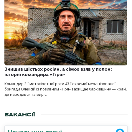
Знищив шістьох росіян, а сімох взяв у полон:
історія командира «Гіря»
Командир 3-ї мотопіхотної роти 43-ї окремої механізованої
бригади Олексій із позивним «Гіря» захищає Харківщину — край,
де народився та виріс.
ВАКАНСІЇ
Начальник лазні