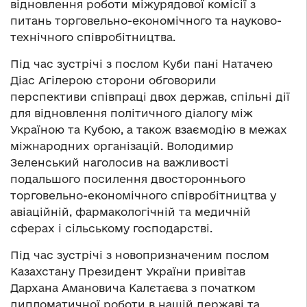
відновлення роботи міжурядової комісії з
питань торговельно-економічного та науково-
технічного співробітництва.
Під час зустрічі з послом Куби пані Натачею
Діас Агілерою сторони обговорили
перспективи співпраці двох держав, спільні дії
для відновлення політичного діалогу між
Україною та Кубою, а також взаємодію в межах
міжнародних організацій. Володимир
Зеленський наголосив на важливості
подальшого посилення двостороннього
торговельно-економічного співробітництва у
авіаційній, фармакологічній та медичній
сферах і сільському господарстві.
Під час зустрічі з новопризначеним послом
Казахстану Президент України привітав
Дархана Амановича Калєтаєва з початком
дипломатичної роботи в нашій державі та