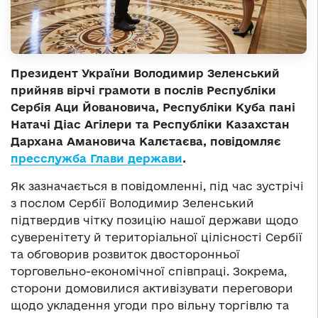
Президент України Володимир Зеленський
прийняв вірчі грамоти в послів Республіки
Сербія Аци Йовановича, Республіки Куба пані
Натачі Діас Агілери та Республіки Казахстан
Дархана Амановича Калєтаєва, повідомляє
пресслужба Глави держави
.
Як зазначається в повідомленні, під час зустрічі
з послом Сербії Володимир Зеленський
підтвердив чітку позицію нашої держави щодо
суверенітету й територіальної цілісності Сербії
та обговорив розвиток двосторонньої
торговельно-економічної співпраці. Зокрема,
сторони домовилися активізувати переговори
щодо укладення угоди про вільну торгівлю та