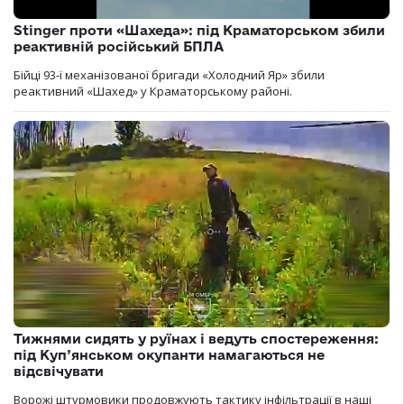
Stinger проти «Шахеда»: під Краматорськом збили
реактивній російський БПЛА
Бійці 93-ї механізованої бригади «Холодний Яр» збили
реактивний «Шахед» у Краматорському районі.
Тижнями сидять у руїнах і ведуть спостереження:
під Куп’янськом окупанти намагаються не
відсвічувати
Ворожі штурмовики продовжують тактику інфільтрації в наші