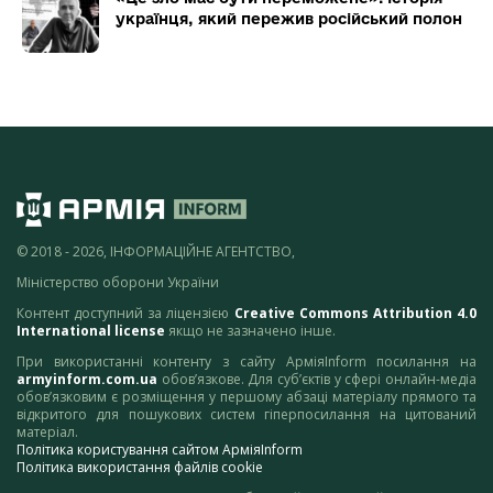
українця, який пережив російський полон
© 2018 - 2026, ІНФОРМАЦІЙНЕ АГЕНТСТВО,
Міністерство оборони України
Контент доступний за ліцензією
Creative Commons Attribution 4.0
International license
якщо не зазначено інше.
При використанні контенту з сайту АрміяInform посилання на
armyinform.com.ua
обов’язкове. Для суб’єктів у сфері онлайн-медіа
обов’язковим є розміщення у першому абзаці матеріалу прямого та
відкритого для пошукових систем гіперпосилання на цитований
матеріал.
Політика користування сайтом АрміяInform
Політика використання файлів cookie