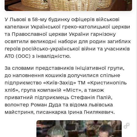
У Львові в 58-му будинку офіцерів військові
капелани Української греко-католицької церкви
та Православної церкви України гарнізону
освятили великодні набори для родин загиблих
героїв російсько-української війни та учасників
АТО (ООС) з інвалідністю.
За словами представників ініціативної групи,
до наповнення кошиків долучилися спільне
підприємство «Київ-Захід» ТМ «Кристинопіль
хліб», група компаній «Міст», а також
приватний підприємець Стефанія Палій,
волонтер Роман Дуда та відома львівська
майстриня, писанкарка Ірина Гнилякевич.