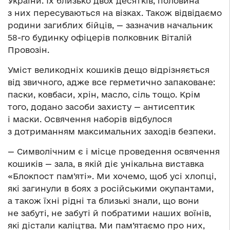
України. Їх близько двох десятків, половина
з них пересуваються на візках. Також відвідаємо
родини загиблих бійців, — зазначив начальник
58-го будинку офіцерів полковник Віталій
Провозін.
Уміст великодніх кошиків дещо відрізняється
від звичного, адже все герметично запаковане:
паски, ковбаси, хрін, масло, сіль тощо. Крім
того, додано засоби захисту — антисептик
і маски. Освячення наборів відбулося
з дотриманням максимальних заходів безпеки.
— Символічним є і місце проведення освячення
кошиків — зала, в якій діє унікальна виставка
«Блокпост пам’яті». Ми хочемо, щоб усі хлопці,
які загинули в боях з російськими окупантами,
а також їхні рідні та близькі знали, що вони
не забуті, не забуті й побратими наших воїнів,
які дістали каліцтва. Ми пам’ятаємо про них,