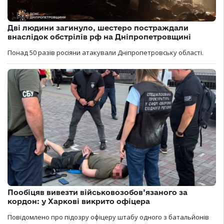
Дві людини загинуло, шестеро постраждали
внаслідок обстрілів рф на Дніпропетровщині
Понад 50 разів росіяни атакували Дніпропетровську області.
Пообіцяв вивезти військовозобов’язаного за
кордон: у Харкові викрито офіцера
Повідомлено про підозру офіцеру штабу одного з батальйонів