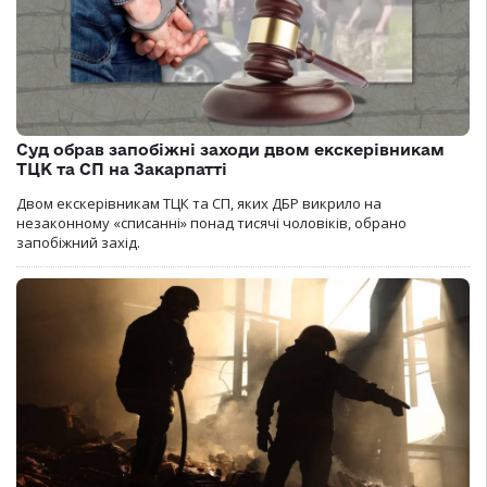
Суд обрав запобіжні заходи двом екскерівникам
ТЦК та СП на Закарпатті
Двом екскерівникам ТЦК та СП, яких ДБР викрило на
незаконному «списанні» понад тисячі чоловіків, обрано
запобіжний захід.