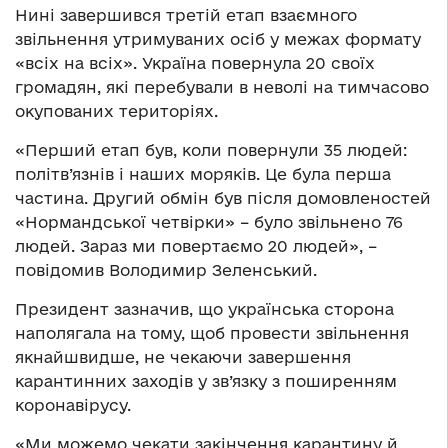
Нині завершився третій етап взаємного
звільнення утримуваних осіб у межах формату
«всіх на всіх». Україна повернула 20 своїх
громадян, які перебували в неволі на тимчасово
окупованих територіях.
«Перший етап був, коли повернули 35 людей:
політв’язнів і наших моряків. Це була перша
частина. Другий обмін був після домовленостей
«Нормандської четвірки» – було звільнено 76
людей. Зараз ми повертаємо 20 людей», –
повідомив Володимир Зеленський.
Президент зазначив, що українська сторона
наполягала на тому, щоб провести звільнення
якнайшвидше, не чекаючи завершення
карантинних заходів у зв’язку з поширенням
коронавірусу.
«Ми можемо чекати закінчення карантину й