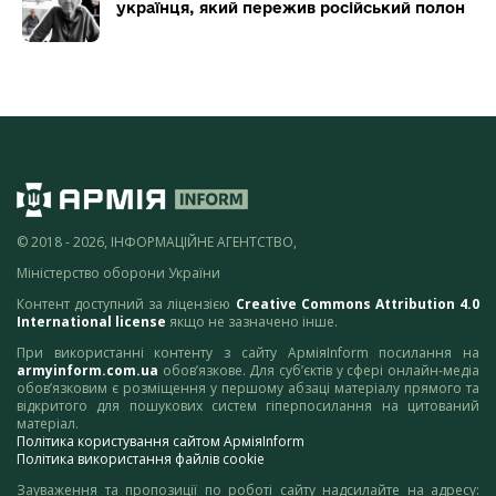
українця, який пережив російський полон
© 2018 - 2026, ІНФОРМАЦІЙНЕ АГЕНТСТВО,
Міністерство оборони України
Контент доступний за ліцензією
Creative Commons Attribution 4.0
International license
якщо не зазначено інше.
При використанні контенту з сайту АрміяInform посилання на
armyinform.com.ua
обов’язкове. Для суб’єктів у сфері онлайн-медіа
обов’язковим є розміщення у першому абзаці матеріалу прямого та
відкритого для пошукових систем гіперпосилання на цитований
матеріал.
Політика користування сайтом АрміяInform
Політика використання файлів cookie
Зауваження та пропозиції по роботі сайту надсилайте на адресу: