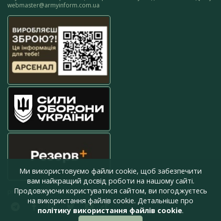
webmaster@armyinform.com.ua
Ми використовуємо файли cookie, щоб забезпечити
вам найкращий досвід роботи на нашому сайті.
Продовжуючи користуватися сайтом, ви погоджуєтесь
press@armyinform.com.ua
на використання файлів cookie. Детальніше про
політику використання файлів cookie
.