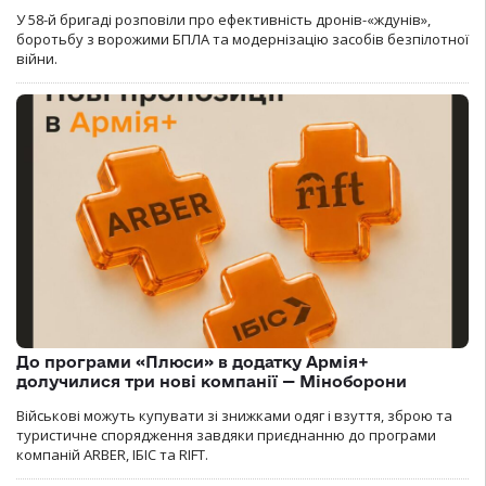
У 58-й бригаді розповіли про ефективність дронів-«ждунів»,
боротьбу з ворожими БПЛА та модернізацію засобів безпілотної
війни.
До програми «Плюси» в додатку Армія+
долучилися три нові компанії — Міноборони
Військові можуть купувати зі знижками одяг і взуття, зброю та
туристичне спорядження завдяки приєднанню до програми
компаній ARBER, ІБІС та RIFT.