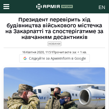
EN
Президент перевірить хід
будівництва військового містечка
на Закарпатті та спостерігатиме за
навчанням десантників
НОВИНИ
16 Квітня 2020, 11:51
Прочитаєте за:
< 1
хв.
Слідкуйте за АрміяInform в Google