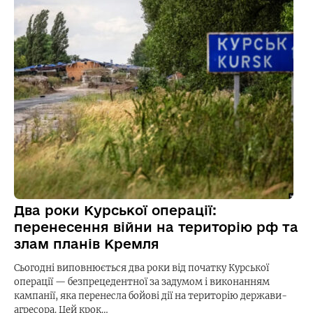
Два роки Курської операції:
перенесення війни на територію рф та
злам планів Кремля
Сьогодні виповнюється два роки від початку Курської
операції — безпрецедентної за задумом і виконанням
кампанії, яка перенесла бойові дії на територію держави-
агресора. Цей крок…