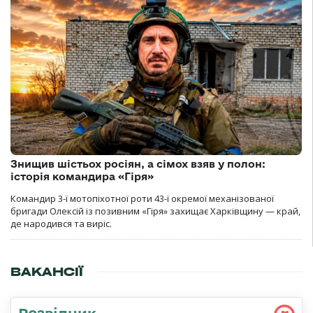
Знищив шістьох росіян, а сімох взяв у полон:
історія командира «Гіря»
Командир 3-ї мотопіхотної роти 43-ї окремої механізованої
бригади Олексій із позивним «Гіря» захищає Харківщину — край,
де народився та виріс.
ВАКАНСІЇ