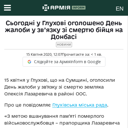
EN
Сьогодні у Глухові оголошено День
жалоби у зв’язку зі смертю бійця на
Донбасі
НОВИНИ
15 Квітня 2020, 12:07
Прочитаєте за:
< 1
хв.
Слідкуйте за АрміяInform в Google
15 квітня у Глухові, що на Сумщині, оголосили
День жалоби у зв’язку зі смертю земляка
Олексія Лазаревича в районі ООС.
Про це повідомляє
Глухівська міська рада
.
«З метою вшанування пам’яті померлого
військовослужбовця – прапорщика Лазаревича