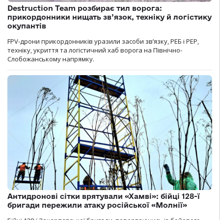
Destruction Team розбирає тил ворога:
прикордонники нищать зв’язок, техніку й логістику
окупантів
FPV-дрони прикордонників уразили засоби зв’язку, РЕБ і РЕР,
техніку, укриття та логістичний хаб ворога на Північно-
Слобожанському напрямку.
Антидронові сітки врятували «Хамві»: бійці 128-ї
бригади пережили атаку російської «Молнії»