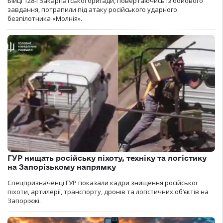
Бійці 128-ї Закарпатської бригади, повертаючись із бойового
завдання, потрапили під атаку російського ударного
безпілотника «Молнія».
ГУР нищать російську піхоту, техніку та логістику
на Запорізькому напрямку
Спецпризначенці ГУР показали кадри знищення російської
піхоти, артилерії, транспорту, дронів та логістичних об’єктів на
Запоріжжі.