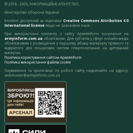
© 2018 - 2026, ІНФОРМАЦІЙНЕ АГЕНТСТВО,
Міністерство оборони України
Контент доступний за ліцензією
Creative Commons Attribution 4.0
International license
якщо не зазначено інше.
При використанні контенту з сайту АрміяInform посилання на
armyinform.com.ua
обов’язкове. Для суб’єктів у сфері онлайн-медіа
обов’язковим є розміщення у першому абзаці матеріалу прямого та
відкритого для пошукових систем гіперпосилання на цитований
матеріал.
Політика користування сайтом АрміяInform
Політика використання файлів cookie
Зауваження та пропозиції по роботі сайту надсилайте на адресу:
webmaster@armyinform.com.ua