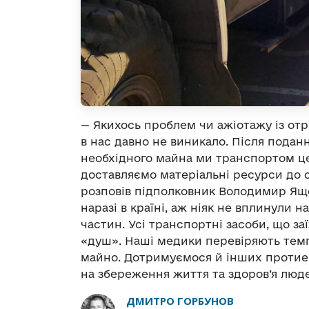
— Якихось проблем чи ажіотажу із от
в нас давно не виникало. Після подан
необхідного майна ми транспортом ц
доставляємо матеріальні ресурси до 
розповів підполковник Володимир Яще
наразі в країні, аж ніяк не вплинули 
частин. Усі транспортні засоби, що з
«душ». Наші медики перевіряють темпе
майно. Дотримуємося й інших протие
на збереження життя та здоров’я люд
ДМИТРО ГОРБУНОВ