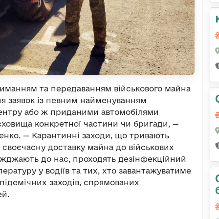
риманням та передаванням військового майна
ня заявок із певним найменуванням
ентру або ж приданими автомобілями
сховища конкретної частини чи бригади, —
нко. — Карантинні заходи, що тривають
на своєчасну доставку майна до військових
аїжджають до нас, проходять дезінфекційний
ратуру у водіїв та тих, хто завантажуватиме
підемічних заходів, спрямованих
ей.