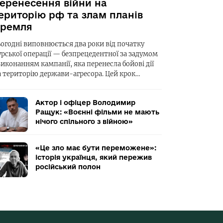
еренесення війни на
ериторію рф та злам планів
ремля
ьогодні виповнюється два роки від початку
урської операції — безпрецедентної за задумом
виконанням кампанії, яка перенесла бойові дії
а територію держави-агресора. Цей крок…
Актор і офіцер Володимир
Ращук: «Воєнні фільми не мають
нічого спільного з війною»
«Це зло має бути переможене»:
історія українця, який пережив
російський полон