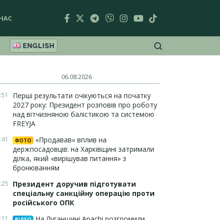
НАС
ENGLISH
06.08.2026
:51
Перші результати очікуються на початку
2027 року: Президент розповів про роботу
над вітчизняною балістикою та системою
FREYJA
:41
«Продавав» вплив на
ФОТО
держпосадовців: на Харківщині затримали
ділка, який «вирішував питання» з
бронюванням
:25
Президент доручив підготувати
спеціальну санкційну операцію проти
російського ОПК
:11
На Луганщині Apachi розгромили
ВІДЕО