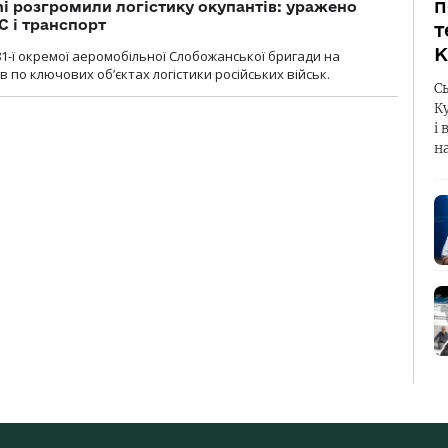
п
i розгромили логістику окупантів: уражено
С і транспорт
т
К
1-ї окремої аеромобільної Слобожанської бригади на
 по ключових об’єктах логістики російських військ.
С
К
і 
н