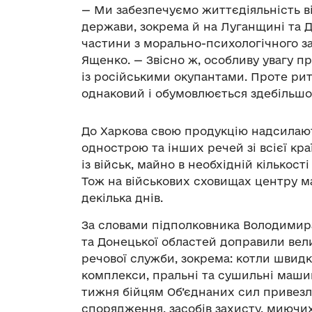
— Ми забезпечуємо життєдіяльність ві
держави, зокрема й на Луганщині та 
частини з морально-психологічного 
Ященко. — Звісно ж, особливу увагу п
із російськими окупантами. Проте ри
однаковий і обумовлюється здебільшо
До Харкова свою продукцію надсилаю
однострою та інших речей зі всієї кра
із військ, майно в необхідній кількос
Тож на військових сховищах центру м
декілька днів.
За словами підполковника Володимир
та Донецької областей доправили вели
речової служби, зокрема: котли швидк
комплекси, пральні та сушильні маши
тижня бійцям Об’єднаних сил привез
спорядження, засобів захисту, миючих