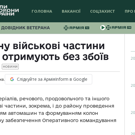
ГОЛОВНА
ВАКАНСІЇ
СОЦЗАХИСТ
ПРО 
ДОВІДНИК ВЕТЕРАНА
ну військові частини
 отримують без збоїв
20
НОВИНИ
Слідкуйте за АрміяInform в Google
хв.
20
іалів, речового, продовольчого та іншого
ві частини, зокрема, і до району проведення
20
нням автомашин та формуванням колон
ру забезпечення Оперативного командування
20