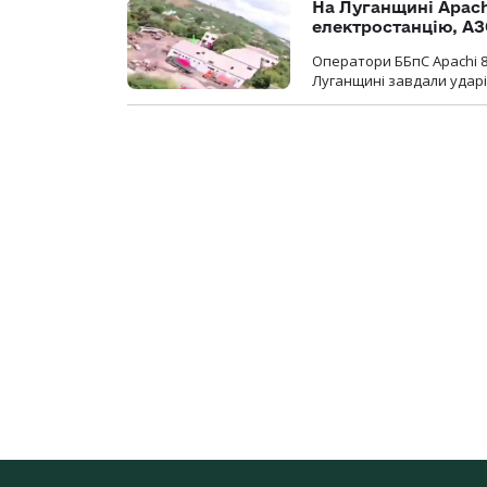
На Луганщині Apach
електростанцію, АЗ
Оператори ББпС Apachi 8
Луганщині завдали ударів