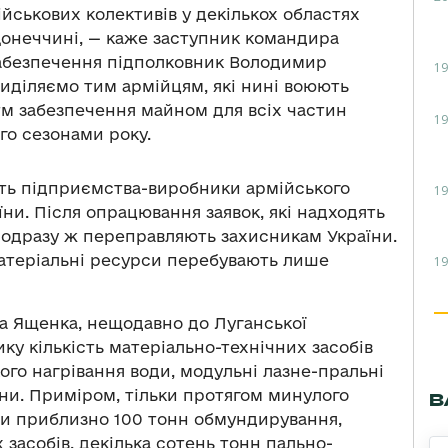
йськових колективів у декількох областях
Донеччині, — каже заступник командира
забезпечення підполковник Володимир
19
риділяємо тим армійцям, які нині воюють
тм забезпечення майном для всіх частин
19
го сезонами року.
ть підприємства-виробники армійського
19
їни. Після опрацювання заявок, які надходять
ті одразу ж переправляють захисникам України.
атеріальні ресурси перебувають лише
19
а Ященка, нещодавно до Луганської
ку кількість матеріально-технічних засобів
ого нагрівання води, модульні лазне-пральні
ни. Приміром, тільки протягом минулого
В
ли приблизно 100 тонн обмундирування,
 засобів, декілька сотень тонн пально-