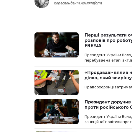
Кореспондент АрміяInform
Перші результати о
розповів про робот
FREYJA
Президент України Воло
перебуває на етапі актив
«Продавав» вплив н
ділка, який «виріш
Правоохоронці затримал
Президент доручив 
проти російського
Президент України Воло
санкційної політики проти