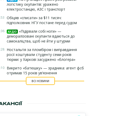
логістику окупантів: уражено
електростанцію, АЗС і транспорт
:53
Обіцяв «списати» за $11 тисяч:
підполковник НГУ постане перед судом
:36
«Підірвали собі ноги» —
АУДІО
деморалізовані окупанти вдаються до
самокаліцтва, щоб не йти у штурми
:28
Ностальгія за пломбіром і виправдання
росії коштували студенту семи років
тюрми: у Харкові засуджено «блогера»
:10
Викрито «батюшку» — зрадника: агент фсб
отримав 15 років ув’язнення
ВСІ НОВИНИ
АКАНСІЇ