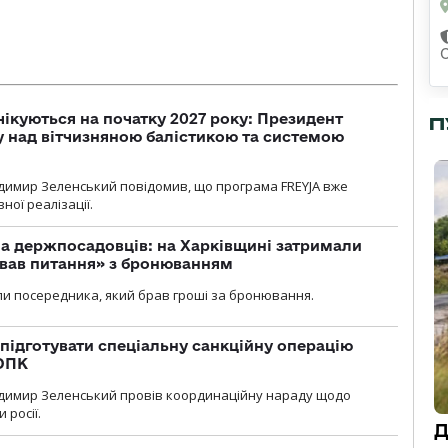
чікуються на початку 2027 року: Президент
П
у над вітчизняною балістикою та системою
димир Зеленський повідомив, що програма FREYJA вже
ної реалізації.
а держпосадовців: на Харківщині затримали
ував питання» з бронюванням
и посередника, який брав гроші за бронювання.
підготувати спеціальну санкційну операцію
 ОПК
димир Зеленський провів координаційну нараду щодо
 росії.
Д